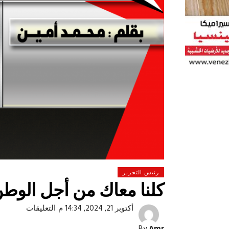
رئيس التحرير
كلنا معاك من أجل الوط
على
أكتوبر 21, 2024, 14:34 م
التعليقات
 لولاد بلدنا
التشجيع «أخلاق» وليس «تحفيل»
كلنا
معاك