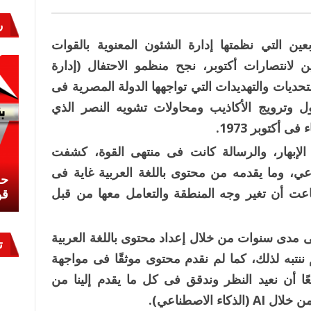
ر
بعين التي نظمتها إدارة الشئون المعنوية بالقوات
 لانتصارات أكتوبر، نجح منظمو الاحتفال (إدارة
حديات والتهديدات التي تواجهها الدولة المصرية فى
ول وترويج الأكاذيب ومحاولات تشويه النصر الذي
أكتوبر 1973.
الإبهار، والرسالة كانت فى منتهى القوة، كشفت
اعي، وما يقدمه من محتوى باللغة العربية غاية فى
نشئ
كيف تحمي مصر ثرواتها في الجنوب؟
حر
ت أن تغير وجه المنطقة والتعامل معها من قبل
معركة لا تُرى.. وحراس لا ينامون
قو
ى مدى سنوات من خلال إعداد محتوى باللغة العربية
ت
 ننتبه لذلك، كما لم نقدم محتوى موثقًا فى مواجهة
ًا أن نعيد النظر وندقق فى كل ما يقدم إلينا من
 الاصطناعي).