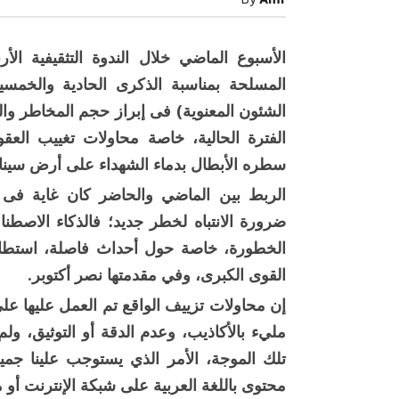
By
Amr
من
أجل
الوطن
مغلقة
الأسبوع الماضي خلال الندوة التثقيفية الأر
المسلحة بمناسبة الذكرى الحادية والخمسين
الشئون المعنوية) فى إبراز حجم المخاطر والت
الفترة الحالية، خاصة محاولات تغييب العق
سطره الأبطال بدماء الشهداء على أرض سيناء فى 
الربط بين الماضي والحاضر كان غاية فى 
ضرورة الانتباه لخطر جديد؛ فالذكاء الاصطن
صبح التخطيط خط
جهاز مستقبل مصر نموذجا.. لماذا تُ
الخطورة، خاصة حول أحداث فاصلة، استطاع
الدول كيانات تنموية عملاقة؟
القوى الكبرى، وفي مقدمتها نصر أكتوبر.
إن محاولات تزييف الواقع تم العمل عليها عل
مليء بالأكاذيب، وعدم الدقة أو التوثيق، ولم
تلك الموجة، الأمر الذي يستوجب علينا جميع
محتوى باللغة العربية على شبكة الإنترنت أو من خلال AI (الذكاء