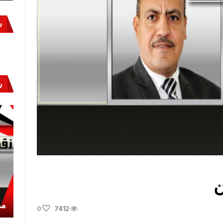
س
ر
ن
أكتوبر «النصر» و«المجلة»
مص
0
7412