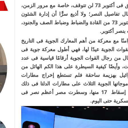
فمحاولات التقليل من حجم النصر الذي تحقق فى أكتوبر 73 لن تتوقف، خاصة مع مرور الزمن،
 تفاصيل النصر؛ ولا أذيع سرًّا أن إدارة الشئون
المعنوية تمتلك تسجيلات للعديد من أبطال أكتوبر 73 من القادة والضباط وضباط الصف والجنود،
 بنصر أكتوبر.
زامنًا مع معركة من أهم المعارك الجوية فى التاريخ
قوات الجوية عيدًا لها، فهي أطول معركة جوية فى
ر فيها الأبطال من رجال القوات الجوية أرقامًا قياسية فى عدد
ت، وأيضًا كيفية السيطرة على هذا الكم الهائل من
ائيل بهزيمة ساحقة فلم تستطع إخراج مطارات
جاتها الجوية الثلاث على مطارات الدلتا فى ذلك
اليوم بـ 120 طائرة استطاعت قواتنا الجوية إسقاط 17 منها، وسطرت مصر أعظم نصر فى
سكرية حتى اليوم.