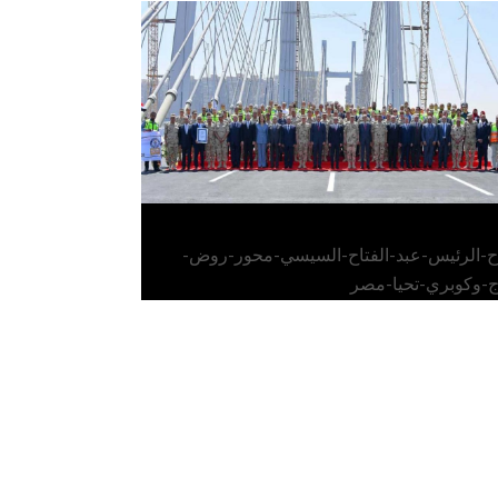
الرئيس عبد الفتاح السيسي يفتتح محور روض
الفرج وكوبري تحيا مصر
اح-الرئيس-عبد-الفتاح-السيسي-محور-روض-
ج-وكوبري-تحيا-مصر