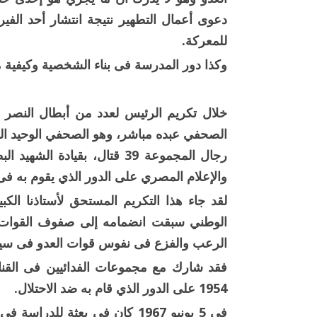
دعوى أعمال التطهير نتيجة انتشار أحد الفير
للمعركة.
وكذا دور المدرسة فى بناء الشخصية وكيفية مو
خلال تكريم الرئيس لعدد من أبطال النصر ا
الصحفي عبده مباشر، وهو الصحفي الوحيد ال
رجال المجموعة 39 قتال، بقياد
والإعلام المصري على الدور الذي يقوم به ف
لقد جاء هذا التكريم المستحق لأستاذنا الكب
الوطني سبقت انضمامه إلى صفوف القوات ا
الرعب والفزع فى نفوس قوات العدو فى سينا
فقد شارك مع مجموعات الفدائيين فى القناة
1954 على الدور الذي قام به ضد الاحتلال.
في 5 يونيو 1967 كان فى بعثة لل