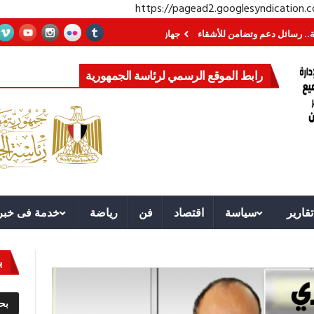
https://pagead2.googlesyndication
وتضامن للأشقاء
جهاز مستقبل مصر نموذجا.. لماذا تُنشئ الدول كيانات تنموية عم
رابط الموقع الرسمي لرئاسة الجمهورية
تقارير
سياسة
اقتصاد
فن
رياضة
خدمة فى خبر
ب