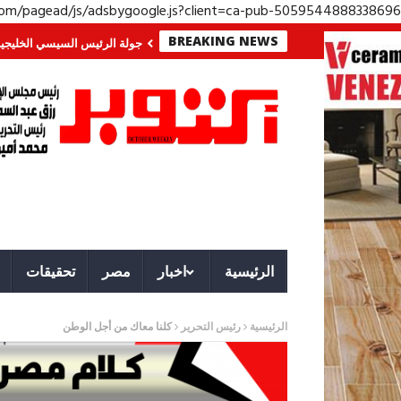
.com/pagead/js/adsbygoogle.js?client=ca-pub-5059544888338696
BREAKING NEWS
 معركة لا تُرى.. وحراس لا ينامون
جولة الرئيس السيسي الخليجية.. رسائل دعم 
الرئيسية
اخبار
مصر
تحقيقات
الرئيسية
رئيس التحرير
كلنا معاك من أجل الوطن