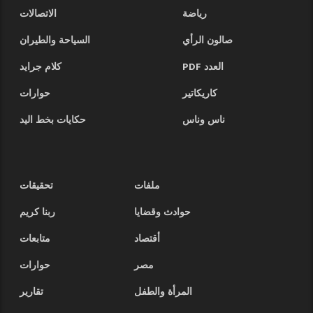
رياضة
الاتصالات
صالون الرأي
السياحة والطيران
العدد PDF
كلام جرايد
كاريكاتير
حوارات
ناس وناس
حكايات بخط اليد
ملفات
تحقيقات
حوادث وقضايا
ربنا كريم
أقتصاد
متابعات
مصر
حوارات
المرأة والطفل
تقارير