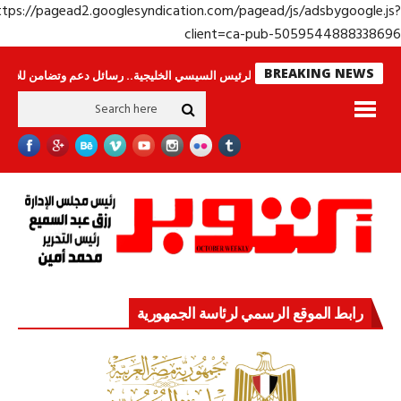
https://pagead2.googlesyndication.com/pagead/js/adsbygoogle.j
client=ca-pub-50595448883386
BREAKING NEWS
ينامون
جولة الرئيس السيسي الخليجية.. رسائل دعم وتضامن للأشقاء
جهاز مس
رابط الموقع الرسمي لرئاسة الجمهورية