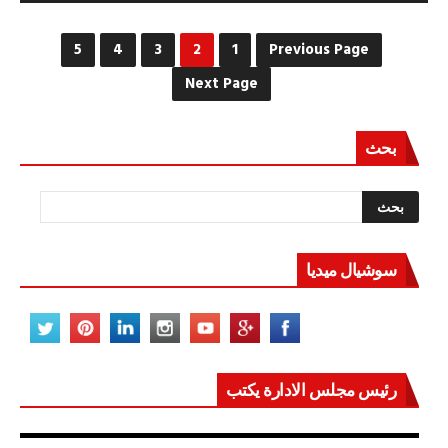
قطاع
الدواء
يحتاج
5
4
3
2
1
Previous Page
تدخل
الرئيس..
Next Page
الصفقة
اللغز
مغلقة
بحث
سوشيال ميديا
رئيس مجلس الادارة يكتب
مصر تعيد للعالم اتزانه