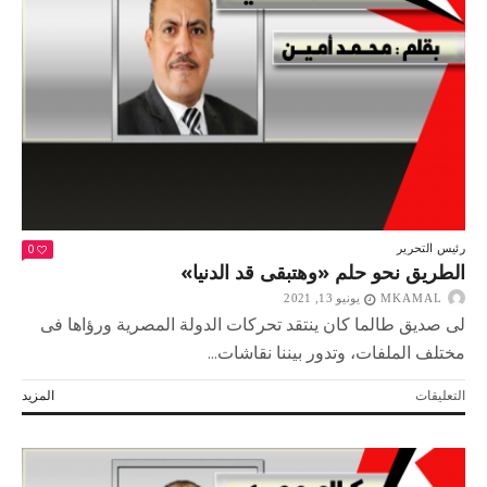
المشوار
مغلقة
0
رئيس التحرير
الطريق نحو حلم «وهتبقى قد الدنيا»
MKAMAL
يونيو 13, 2021
لى صديق طالما كان ينتقد تحركات الدولة المصرية ورؤاها فى
مختلف الملفات، وتدور بيننا نقاشات...
على
التعليقات
المزيد
الطريق
نحو
حلم
«وهتبقى