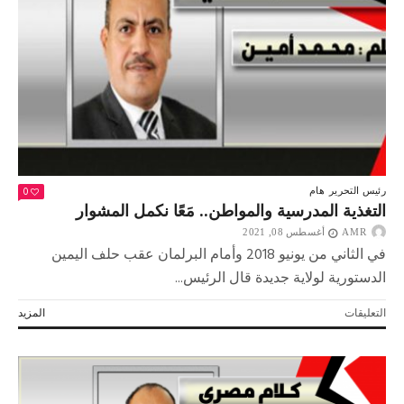
0
رئيس التحرير
هام
التغذية المدرسية والمواطن.. مَعًا نكمل المشوار
AMR
أغسطس 08, 2021
في الثاني من يونيو 2018 وأمام البرلمان عقب حلف اليمين
الدستورية لولاية جديدة قال الرئيس...
على
التعليقات
المزيد
التغذية
المدرسية
والمواطن..
مَعًا
نكمل