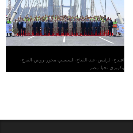
افتتاح-الرئيس-عبد-الفتاح-السيسي-محور-روض-الفرج-
وكوبري-تحيا-مصر