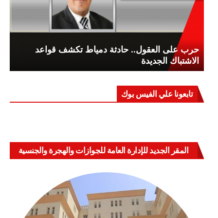
حرب على العقول.. حادثة دمياط تكشف قواعد
الاشتباك الجديدة
تابعونا علي الفيس بوك
المقر الجديد للإدارة العامة للجوازات والهجرة والجنسية
بالعباسية