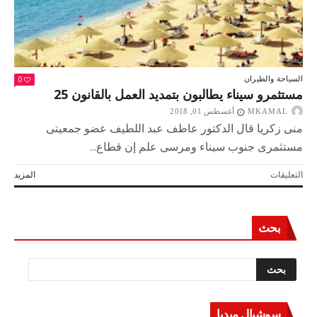
0
السياحة والطيران
مستثمرو سيناء يطالبون بتمديد العمل بالقانون 25
MKAMAL
أغسطس 01, 2018
منى زكريا قال الدكتور عاطف عبد اللطيف عضو جمعيتى
مستثمرى جنوب سيناء ومرسى علم إن قطاع...
على
التعليقات
المزيد
مستثمرو
سيناء
يطالبون
بحث
بتمديد
العمل
بالقانون
25
مغلقة
سوشيال ميديا