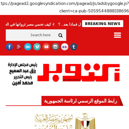
https://pagead2.googlesyndication.com/pagead/js/adsbygoogle.j
client=ca-pub-50595448883386
BREAKING NEWS
ديدة
انتهى المونديال فماذا بعد.. ؟
كيف تحمي مصر ثرواتها في الجنوب؟ معركة 
رابط الموقع الرسمي لرئاسة الجمهورية