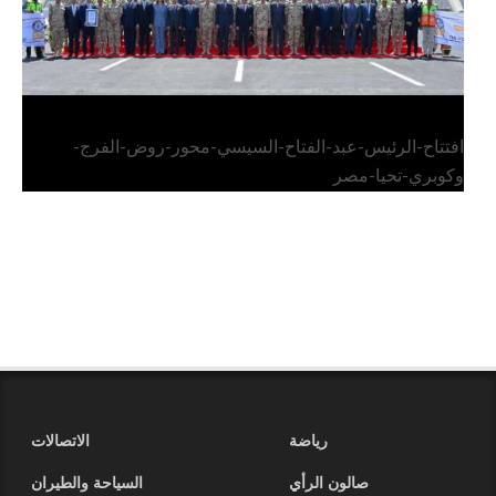
افتتاح-الرئيس-عبد-الفتاح-السيسي-محور-روض-الفرج-
وكوبري-تحيا-مصر
رياضة
الاتصالات
صالون الرأي
السياحة والطيران