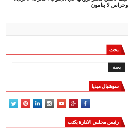
وحراس لا ينامون
بحث
سوشيال ميديا
رئيس مجلس الادارة يكتب