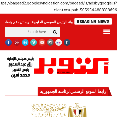
https://pagead2.googlesyndication.com/pagead/js/adsbygoogle.j
client=ca-pub-50595448883386
BREAKING NEWS
حراس لا ينامون
جولة الرئيس السيسي الخليجية.. رسائل دعم وتضامن للأشقاء
رابط الموقع الرسمي لرئاسة الجمهورية