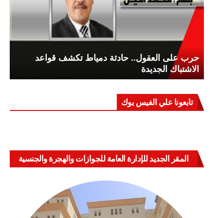
حرب على العقول.. حادثة دمياط تكشف قواعد
الاشتباك الجديدة
تابعونا علي الفيس بوك
المقر الجديد للإدارة العامة للجوازات والهجرة والجنسية
بالعباسية