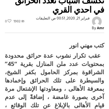
تكشف اسباب تعدد الحرائق
في احدي القري
على
فبراير 21, 2020, 00:51 ص
التعليقات
0
1902
اجهزة
الامن
By
Amr
بكفر
الشيخ
تكشف
اسباب
كتب مهني انور
تعدد
الحرائق
في
عقب تكرار نشوب عدة حرائق محدودة
احدي
القري
بمحتويات عدد ملن المنازل بقرية “45”
مغلقة
الشراقوة بمركز الحامول بكفر الشيخ،
والسيطرة على تلك الحرائق وإخمادها
بمعرفة الأهالى ، ومعاودتها الإشتعال مرة
آخرى بصورة غامضة ، إضافةً إلى عدم
قيام الأهالى بالإبلاغ عن تلك الوقائع ،