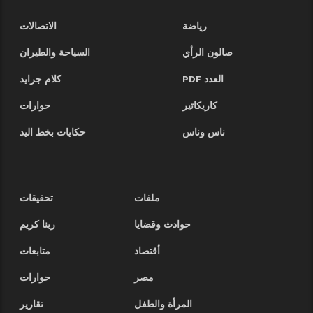
رياضة
الاتصالات
صالون الرأي
السياحة والطيران
العدد PDF
كلام جرايد
كاريكاتير
حوارات
ناس وناس
حكايات بخط اليد
ملفات
تحقيقات
حوادث وقضايا
ربنا كريم
أقتصاد
متابعات
مصر
حوارات
المرأة والطفل
تقارير