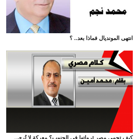
انتهى المونديال فماذا بعد.. ؟
كيف تحمي مصر ثرواتها في الجنوب؟ معركة لا تُرى..