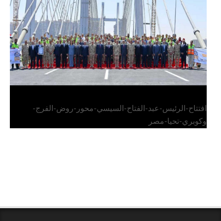
وكوبري تحيا مصر
افتتاح-الرئيس-عبد-الفتاح-السيسي-محور-روض-الفرج-
وكوبري-تحيا-مصر