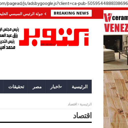
.com/pagead/js/adsbygoogle.js?client=ca-pub-5059544888338696
BREAKING NEWS
جنوب؟ معركة لا تُرى.. وحراس لا ينامون
جولة الرئيس السيسي الخليجية.. رسائل
الرئيسية
اخبار
مصر
تحقيقات
الرئيسية
اقتصاد
اقتصاد