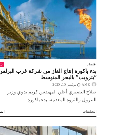
طن
دقيق
خلال
حملات
تموينية
مكثفة
مغلقة
اقتصاد
بدء باكورة إنتاج الغاز من شركة غرب البرلس
“بترويب” بالبحر المتوسط
AMR
نوفمبر 15, 2025
صلاح النصيري أعلن المهندس كريم بدوي وزير
البترول والثروة المعدنية، بدء باكورة...
على
التعليقات
المز
بدء
باكورة
إنتاج
الغاز