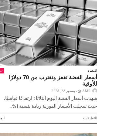
الصناعي
يجعله
معدن
الجيل
القادم
الفضة..
استثمار
يداعب
صغار
المدخرين
مغلقة
اقتصاد
أسعار الفضة تقفز وتقترب من 70 دولارًا
صبح التخطيط خط
جهاز مستقبل مصر نموذجا.. لماذا تُ
للأوقية
الدول كيانات تنموية عملاقة؟
AMR
ديسمبر 23, 2025
شهدت أسعار الفضة اليوم الثلاثاء ارتفاعًا قياسيًا،
حيث سجلت الأسعار الفورية زيادة بنسبة 1%...
على
التعليقات
المز
أسعار
الفضة
تقفز