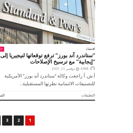
من
شركة
غرب
البرلس
“بترويب”
بالبحر
المتوسط
مغلقة
اقتصاد
“ستاندرد آند بورز” ترفع توقعاتها لنيجيريا إلى
“إيجابية” مع ترسيخ الإصلاحات
AMR
نوفمبر 15, 2025
أ.ش. أ راجعت وكالة “ستاندرد آند بورز” الأمريكية
للتصنيفات الائتمانية نظرتها المستقبلية...
على
التعليقات
المز
“ستاندرد
آند
بورز”
ترفع
3
2
1
توقعاتها
لنيجيريا