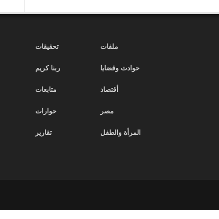
نحو
الانخفاض
يثير
المخاوف
بشأن
ملفات
تحقيقات
غياب
الملاذ
حوادث وقضايا
ربنا كريم
الآمن
مغلقة
أقتصاد
متابعات
مصر
حوارات
المرأة والطفل
تقارير