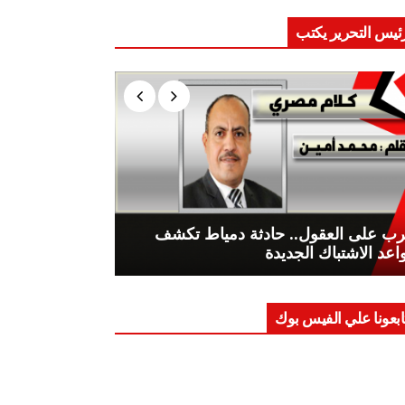
ئيس التحرير يكتب
ب على العقول.. حادثة دمياط تكشف
اعد الاشتباك الجديدة
ابعونا علي الفيس بوك