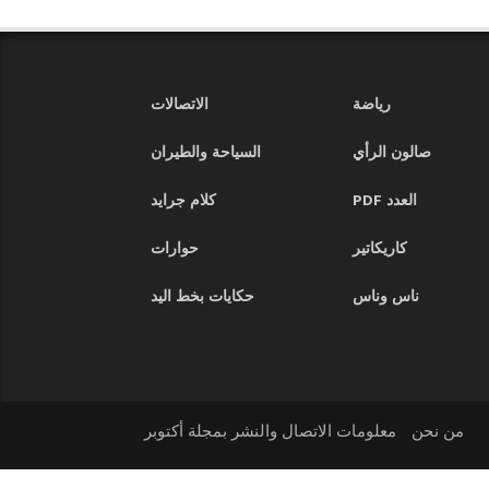
رياضة
الاتصالات
صالون الرأي
السياحة والطيران
العدد PDF
كلام جرايد
كاريكاتير
حوارات
ناس وناس
حكايات بخط اليد
من نحن
معلومات الاتصال والنشر بمجلة أكتوبر