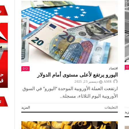
من
التخطيط
ر
الاقتصادي..
مغلقة
0
0
اقتصاد
نشئ
كيف تحمي مصر ثرواتها في الجنوب؟
حر
اليورو يرتفع لأعلى مستوى أمام الدولار
معركة لا تُرى.. وحراس لا ينامون
قو
AMR
ديسمبر 23, 2025
ارتفعت العملة الأوروبية الموحدة “اليورو” في السوق
الأوروبية اليوم الثلاثاء، مسجلة...
ت
على
التعليقات
المزيد
يد
اليورو
يرتفع
لأعلى
مستوى