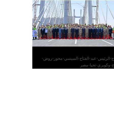
الرئيس عبد الفتاح السيسي يفتتح محور روض
الفرج وكوبري تحيا مصر
اح-الرئيس-عبد-الفتاح-السيسي-محور-روض-
ج-وكوبري-تحيا-مصر