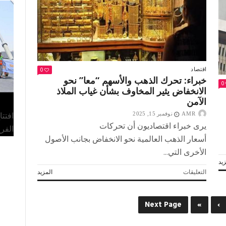
للأنشطة
والفعاليات
مغلقة
0
اقتصاد
خبراء: تحرك الذهب والأسهم “معا” نحو
0
الانخفاض يثير المخاوف بشأن غياب الملاذ
الآمن
افتت
AMR
نوفمبر 15, 2025
يرى خبراء اقتصاديون أن تحركات
الفر
أسعار الذهب العالمية نحو الانخفاض بجانب الأصول
الأخرى التي...
يد
على
التعليقات
المزيد
خبراء:
تحرك
الذهب
Next Page
»
›
والأسهم
“معا”