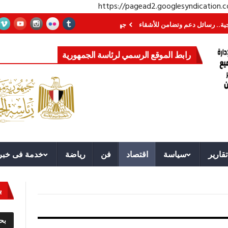
https://pagead2.googlesyndication
 دعم وتضامن للأشقاء
جهاز مستقبل مصر نموذجا.. لماذا تُنشئ الدول كيانات تنمو
رابط الموقع الرسمي لرئاسة الجمهورية
تقارير
سياسة
اقتصاد
فن
رياضة
خدمة فى خبر
ب