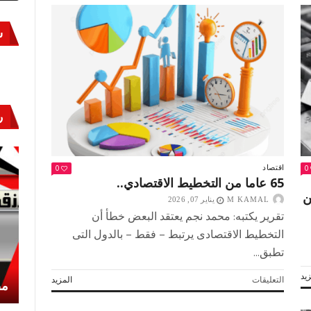
س
ر
0
0
اقتصاد
65 عاما من التخطيط الاقتصادي..
ن
M KAMAL
يناير 07, 2026
تقرير يكتبه: محمد نجم يعتقد البعض خطأ أن
التخطيط الاقتصادى يرتبط – فقط – بالدول التى
تطبق...
يد
على
التعليقات
المزيد
أكتوبر «النصر» و«المجلة»
مص
65
عاما