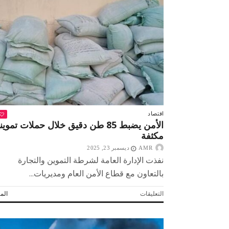
وتقترب
من
70
دولارًا
للأوقية
مغلقة
اقتصاد
الأمن يضبط 85 طن دقيق خلال حملات تموين
مكثفة
AMR
ديسمبر 23, 2025
نفذت الإدارة العامة لشرطة التموين والتجارة
بالتعاون مع قطاع الأمن العام ومديريات...
على
التعليقات
المز
الأمن
يضبط
85