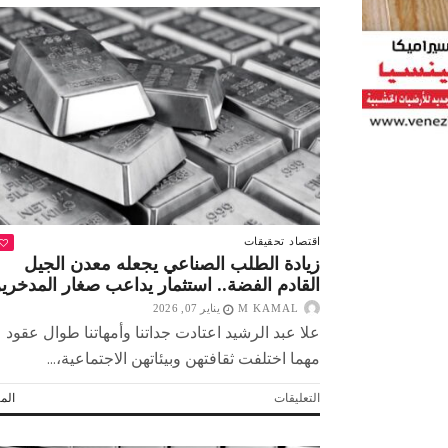
اقتصاد
تحقيقات
زيادة الطلب الصناعي يجعله معدن الجيل
القادم الفضة.. استثمار يداعب صغار المدخري
M KAMAL
يناير 07, 2026
علا عبد الرشيد اعتادت جداتنا وأمهاتنا طوال عقود
مهما اختلفت ثقافتهن وبيئاتهن الاجتماعية،...
على
التعليقات
المز
 لولاد بلدنا
التشجيع «أخلاق» وليس «تحفيل»
زيادة
الطلب