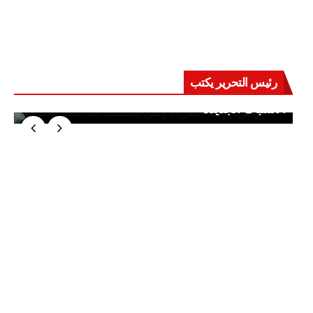
رئيس التحرير يكتب
حرب على العقول.. حادثة دمياط تكشف قواعد
الاشتباك الجديدة