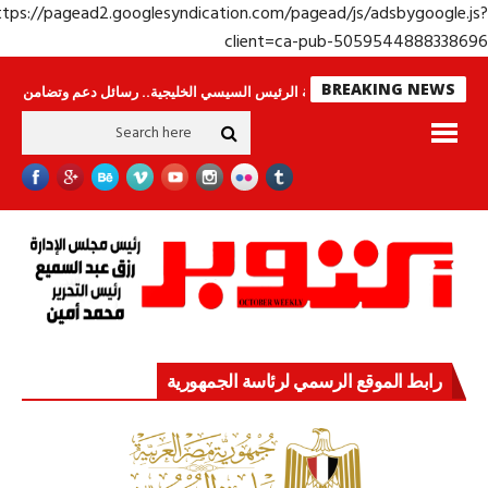
https://pagead2.googlesyndication.com/pagead/js/adsbygoogle.j
client=ca-pub-50595448883386
BREAKING NEWS
لا ينامون
جولة الرئيس السيسي الخليجية.. رسائل دعم وتضامن للأشقاء
جها
رابط الموقع الرسمي لرئاسة الجمهورية