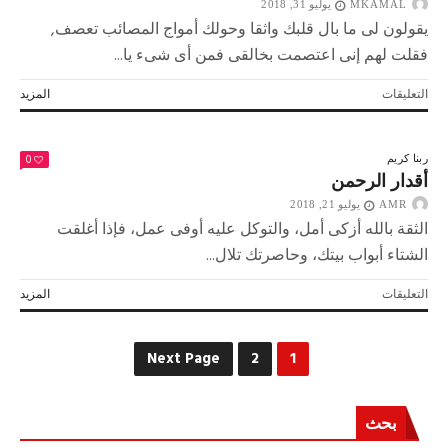
MKAMAL
يوليو 31, 2018
يقولون لى ما بال قلبك واثقا وحولك أمواج المصائب تعصف,
فقلت لهم إنى اعتصمت بخالقى فمن أى شىء يا...
على
التعليقات
المزيد
هموم
الآبــاء
مغلقة
0
ربنا كريم
أقدار الرحمن
AMR
يوليو 21, 2018
الثقة بالله أزكى أمل، والتوكل عليه أوفى عمل، فإذا أغلقت
الشتاء أبواب بيتك، وحاصرتك تلال...
على
التعليقات
المزيد
أقدار
الرحمن
مغلقة
Next Page
2
1
بحث