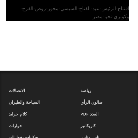
افتتاح-الرئيس-عبد-الفتاح-السيسي-محور-روض-الفرج-
وكوبري-تحيا-مصر
رياضة
الاتصالات
صالون الرأي
السياحة والطيران
العدد PDF
كلام جرايد
كاريكاتير
حوارات
ناس وناس
حكايات بخط اليد