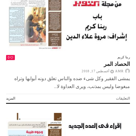
0
ربنا كريم
الحصاد المر
AMR
أغسطس 17, 2018
يمشى الفقير وكل شىء ضده والناس تغلق دونه أبوابها وتراه
مبغوضا وليس بمذنب، ويرى العداوة لا...
على
التعليقات
المزيد
الحصاد
المر
مغلقة