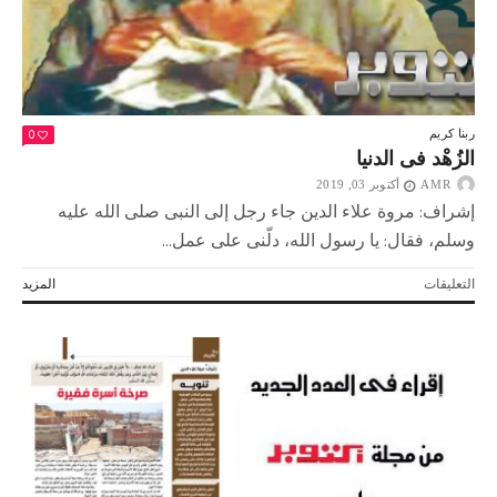
0
ربنا كريم
الزُهْد فى الدنيا
AMR
أكتوبر 03, 2019
إشراف: مروة علاء الدين جاء رجل إلى النبى صلى الله عليه
وسلم، فقال: يا رسول الله، دلّنى على عمل...
على
التعليقات
المزيد
الزُهْد
فى
الدنيا
مغلقة