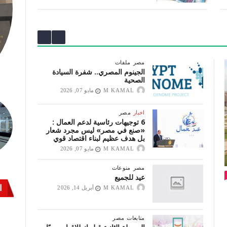
متابعات
مصر
المرحلة الثانية قبل انطلاقها رسميًا..
«حياة كريمة» لـ 60 مليون مواطن..
أضخم مشروع تنموي في العالم
M KAMAL
مارس 30, 2026
مصر
ملفات
الجينوم المصري.. شفرة السيادة
الصحية
M KAMAL
مايو 07, 2026
اخبار
مصر
6 توجيهات رئاسية لدعم العمال :
«صنع في مصر» ليس مجرد شعار
بل هدف عظيم لبناء اقتصاد قوي
M KAMAL
مايو 07, 2026
مصر
منوعات
عيد للجميع
ا
M KAMAL
أبريل 14, 2026
متابعات
مصر