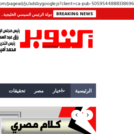
.com/pagead/js/adsbygoogle.js?client=ca-pub-5059544888338696
BREAKING NEWS
ة لا تُرى.. وحراس لا ينامون
جولة الرئيس السيسي الخليجية.. رسائل دعم وتضام
الرئيسية
اخبار
مصر
تحقيقات