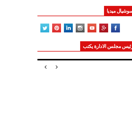
جهاز مستقبل مصر نموذجا..
لماذا تُنشئ الدول كيانات
وشيال ميديا
تنموية عملاقة؟
M KAMAL
يوليو 20, 2026
رئيس التحرير
قوة الدولة.. عندما يصبح
التخطيط خط الدفاع الأول
ئيس مجلس الادارة يكتب
M KAMAL
ر تعيد للعالم اتزانه
يوليو 13, 2026
اتجاه الريح
اخبار عاجلة
مصر
القيادة الاستراتيجية.. مصر
تمتلك القوة والقدرة
M KAMAL
يوليو 07, 2026