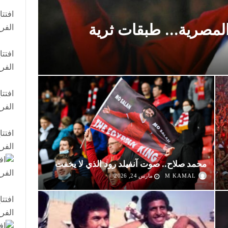
افتت
المصرية… طبقات ثرية
الفر
افتت
الفر
افتت
الفر
افتت
الفر
محمد صلاح.. صوت آنفيلد رود الذي لا يخفت
M KAMAL
مارس 24, 2026
افتت
الفر