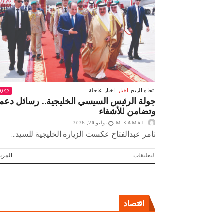
0
اتجاه الريح
اخبار
اخبار عاجلة
جولة الرئيس السيسي الخليجية.. رسائل دعم
وتضامن للأشقاء
M KAMAL
يوليو 20, 2026
تامر عبدالفتاح عكست الزيارة الخليجية للسيد...
على
التعليقات
المزيد
جولة
الرئيس
السيسي
 لولاد بلدنا
التشجيع «أخلاق» وليس «تحفيل»
الخليجية..
رسائل
اقتصاد
دعم