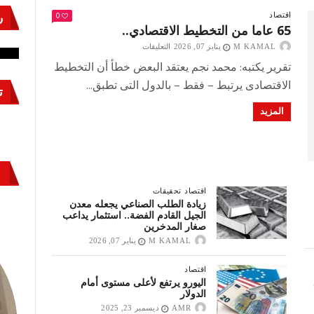
ر
0
اقتصاد
نشئ
كيف تحمي مصر ثرواتها في الجنوب؟
حر
65 عاما من التخطيط الاقتصادي..
معركة لا تُرى.. وحراس لا ينامون
قو
على
M KAMAL
يناير 07, 2026
التعليقات
65
تقرير يكتبه: محمد نجم يعتقد البعض خطأ أن التخطيط
عاما
من
الاقتصادى يرتبط – فقط – بالدول التى تطبق...
ت
التخطيط
الاقتصادي..
مصر
ملفات
المزيد
مغلقة
الجينوم المصري.. شفرة السيادة
الصحية
M KAMAL
مايو 07, 2026
اخبار
مصر
6 توجيهات رئاسية لدعم العمال :
اقتصاد
تحقيقات
«صنع في مصر» ليس مجرد شعار
زيادة الطلب الصناعي يجعله معدن
بل هدف عظيم لبناء اقتصاد قوي
الجيل القادم الفضة.. استثمار يداعب
صغار المدخرين
M KAMAL
مايو 07, 2026
M KAMAL
يناير 07, 2026
مصر
منوعات
عيد للجميع
اقتصاد
اليورو يرتفع لأعلى مستوى أمام
M KAMAL
أبريل 14, 2026
الدولار
AMR
ديسمبر 23, 2025