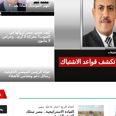
انتهى المونديال فماذا بعد.. ؟
كيف تحمي مصر ثرواتها في
الجنوب؟ معركة لا تُرى.. وحراس
لا ينامون
تعليقات
 تكشف قواعد الاشتباك
جولة الرئيس السيسي الخليجية..
رسائل دعم وتضامن للأشقاء
ب
اتجاه الريح
اخبار عاجلة
مصر
القيادة الاستراتيجية.. مصر تمتلك
القوة والقدرة