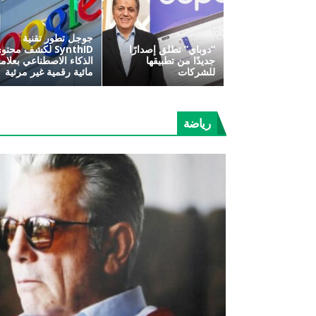
جوجل تطور تقنية
“دوباي” تطلق إصدارًا
SynthID لكشف محتو
جديدًا من تطبيقها
الذكاء الاصطناعي بعلام
للشركات
مائية رقمية غير مرئية
رياضة