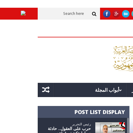
قوة الدولة.. عندما يصبح التخطيط خط الدفاع الأول
القيادة الاستراتيجية.. مص
أبواب المجلة
POST LIST DISPLAY
رئيس التحرير
حرب على العقول.. حادثة