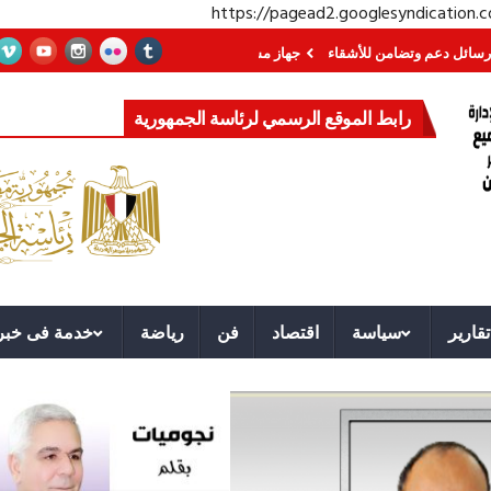
https://pagead2.googlesyndication
ن للأشقاء
جهاز مستقبل مصر نموذجا.. لماذا تُنشئ الدول كيانات تنموية عملاقة؟
رابط الموقع الرسمي لرئاسة الجمهورية
تقارير
سياسة
اقتصاد
فن
رياضة
خدمة فى خبر