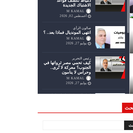
دمياط تكشف قواعد
الاشتباك الجديدة
M KAMAL
أغسطس 02, 2026
صالون الرأي
انتهى المونديال فماذا بعد.. ؟
M KAMAL
يوليو 27, 2026
رئيس التحرير
كيف تحمي مصر ثرواتها في
الجنوب؟ معركة لا تُرى..
وحراس لا ينامون
M KAMAL
يوليو 27, 2026
اتجاه الريح
اخبار
اخبار عاجلة
جولة الرئيس السيسي
الخليجية.. رسائل دعم
حث
وتضامن للأشقاء
M KAMAL
يوليو 20, 2026
رئيس التحرير