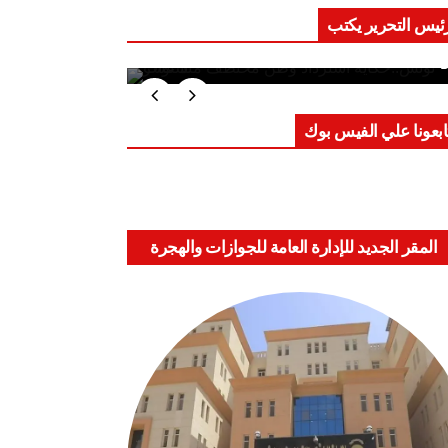
ئيس التحرير يكتب
ب على العقول.. حادثة دمياط تكشف
اعد الاشتباك الجديدة
ابعونا علي الفيس بوك
المقر الجديد للإدارة العامة للجوازات والهجرة
والجنسية بالعباسية