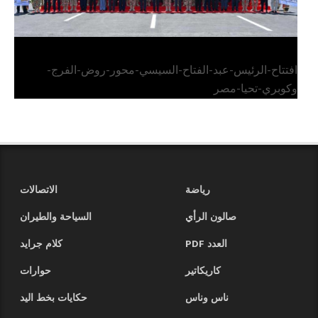
افتتاح-الرئيس-عبد-الفتاح-السيسي-محور-روض-الفرج-
وكوبري-تحيا-مصر
رياضة
الاتصالات
صالون الرأي
السياحة والطيران
العدد PDF
كلام جرايد
كاريكاتير
حوارات
ناس وناس
حكايات بخط اليد