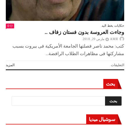
0
حكايات بخط اليد
وجاءت العروسة بدون فستان زفاف ..
AMR
مارس 29, 2018
كتب: محمد ناصر فصلتها الجامعة الأمريكية فى بيروت بسبب
مشاركتها فى مظاهرات الطلاب الرافضة...
على
التعليقات
المزيد
وجاءت
العروسة
بدون
بحث
فستان
زفاف
..
مغلقة
سوشيال ميديا