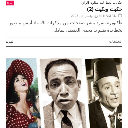
0
حكايات بخط اليد
صالون الرأي
حكيت وبكيت (2)
M KAMAL
نوفمبر 11, 2025
«أكتوبر» تنفرد بنشر صفحات من مذكرات الأستاذ أنيس منصور..
بخط يده بقلم د. مجدى العفيفى لماذا...
على
التعليقات
المزيد
حكيت
وبكيت
(2)
مغلقة