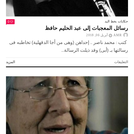
0
حكايات بخط اليد
رسائل المعجبات إلى عبد الحليم حافظ
AMR
أبريل 06, 2018
كتب : محمد ناصر .. إحداهن (وهى من أجا الدقهلية) تخاطبه فى
رسالتها بـ (أبى) وقد ذيلت الرسالة...
على
التعليقات
المزيد
رسائل
المعجبات
إلى
عبد
الحليم
حافظ
مغلقة