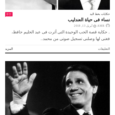
0
حكايات بخط اليد
نساء فى حياة العندليب
AMR
أبريل 13, 2018
.. حكاية قصة الحب الوحيدة التى أثرت فى عبد الحليم حافظ،
فغنى لها وصلنى تسجيل صوتى من محمد...
على
التعليقات
المزيد
نساء
فى
حياة
العندليب
مغلقة