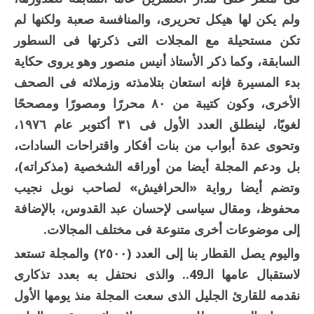
ولم يكن لها هيكل تحريرى، والمنافسة صعبة ولكنها لم
تكن مستحيلة مع المجلات التى ذكرتها فى السطور
السابقة، وكما ذكر الأستاذ أنيس منصور وهو يروى حكاية
بدء المسيرة فإنه استعان بتلامذته وزملائه فى الصحف
الأخرى، وكون كتيبة من ٨٠ محررًا ومصورًا ومصححًا
لغويًا، لينطلق العدد الأول فى ٣١ أكتوبر عام ١٩٧٦،
وتحوى عدة أبواب من بنات أفكار واقتراحات السادات،
بل ودعم المجلة أيضا من أوراقه الشخصية (مذكراته)،
وتضم أيضا رواية «الحرافيش» لصاحب نوبل نجيب
محفوظ، ومقال سياسى لإحسان عبد القدوس، بالإضافة
إلى موضوعات أخرى متنوعة فى مختلف المجالات.
واليوم يصل القطار بنا إلى العدد (٢٥٠٠) والمجلة تستعد
لاستقبال عامها الـ49.. والذى نحتفل به بعدد تذكارى
نقدمه للقارئ الجليل الذى سعت المجلة منذ يومها الأول