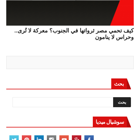
كيف تحمي مصر ثرواتها في الجنوب؟ معركة لا تُرى..
وحراس لا ينامون
بحث
سوشيال ميديا