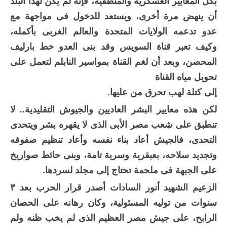
بكل المعايير العسكرية والمنطقية، فإنه لم يكن لهذا البلد
أن ينهض مرة أخرى، ويستعد للدخول فى مواجهة مع
عدو تدعمه الولايات المتحدة والعالم الغربى بأكمله،
وكيف تعبر قناة السويس وقد بنى العدو خط بارليف
المحصن، وبعد أن لغم القناة بمواسير النابلم لتعمل على
تحويل مياه القناة
إلى كتلة لهب تحرق من عليها.
لكن هذه معايير البشر العاديين والجيوش التقليدية.. لا
تنطبق على شعب مصر الأبى الذى لا يقهره بشر ويتحدى
التحدى، فالجيش أعاد بناء نفسه وأعاد تنظيم صفوفه
وتجديد سلاحه، بعبقرية وسرية تامة، وبنى حائط صواريخ
على الجبهة فى ملحمة تحتاج إلى مجلد لسردها.
الزعيم الشهيد أنور السادات أصدر قرار الحرب بعد ٣
سنوات من توليه المسئولية، وكان رهانه على الحصان
الرابح، على جيش مصر العظيم الذى لم يخب ظنه ولم