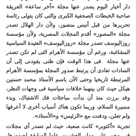
دار أخبار اليوم يصدر عنها مجلة «آخر ساعة» العريقة
صاحبة الخبطات الصحفية الكبرى والتى كان يتولى رئاسة
تحريرها من قبل أنيس منصور، ولأن دار الهلال تصدر
مجلة «المصور» أقدم المجلات المصرية، ولأن مؤسسة
روزاليوسف تصدر مجلة «روزاليوسف» العتيدة السياسية
المشاغبة، ورغم أن مؤسسة الأهرام التى لم تكن تصدر
عنها مجلة فى هذا الوقت فإن ظنى يقودنى إلى أن
السادات تفادى أن يرتبط صدور المجلة بمؤسسة الأهرام
المرتبطة تاريخيا وحتى الآن باسم الأستاذ محمد حسنين
هيكل حيث كان بينهما خلافات سياسية فى وجهات النظر،
وقد برزت منذ أن بدأت مباحثات فك الاشتباك، وبدء
مسيرة السلام، وربما تكون هناك أسباب أخرى لا أعرفها
ولم تعلن، ودفنت مع «الرئيس» و«الأستاذ».
تجربة «أكتوبر» كانت صعبة، حيث لم تصدر أى مجلات
فى مصر على مدار العشرين عاما السابقة لصدورها،