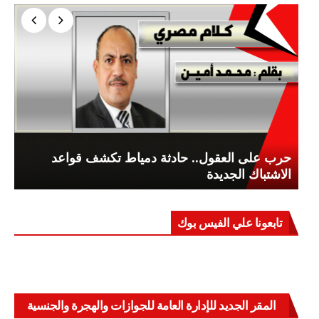
حرب على العقول.. حادثة دمياط تكشف قواعد
الاشتباك الجديدة
تابعونا علي الفيس بوك
المقر الجديد للإدارة العامة للجوازات والهجرة والجنسية