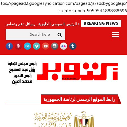
https://pagead2.googlesyndication.com/pagead/js/adsbygoogle.j
client=ca-pub-50595448883386
BREAKING NEWS
 لا ينامون
جولة الرئيس السيسي الخليجية.. رسائل دعم وتضامن للأشقاء
جها
رابط الموقع الرسمي لرئاسة الجمهورية