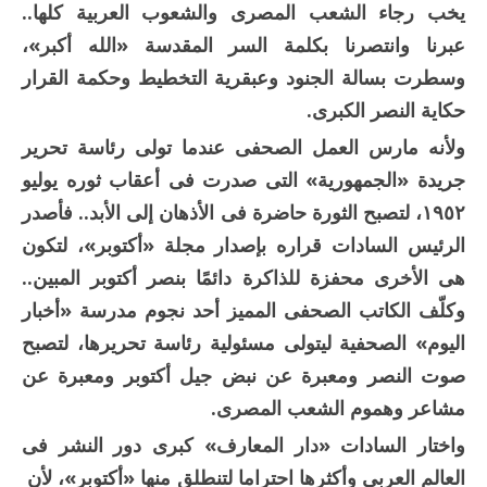
يخب رجاء الشعب المصرى والشعوب العربية كلها..
عبرنا وانتصرنا بكلمة السر المقدسة «الله أكبر»،
وسطرت بسالة الجنود وعبقرية التخطيط وحكمة القرار
حكاية النصر الكبرى.
ولأنه مارس العمل الصحفى عندما تولى رئاسة تحرير
جريدة «الجمهورية» التى صدرت فى أعقاب ثوره يوليو
١٩٥٢، لتصبح الثورة حاضرة فى الأذهان إلى الأبد.. فأصدر
الرئيس السادات قراره بإصدار مجلة «أكتوبر»، لتكون
هى الأخرى محفزة للذاكرة دائمًا بنصر أكتوبر المبين..
وكلّف الكاتب الصحفى المميز أحد نجوم مدرسة «أخبار
اليوم» الصحفية ليتولى مسئولية رئاسة تحريرها، لتصبح
صوت النصر ومعبرة عن نبض جيل أكتوبر ومعبرة عن
مشاعر وهموم الشعب المصرى.
واختار السادات «دار المعارف» كبرى دور النشر فى
العالم العربى وأكثرها احتراما لتنطلق منها «أكتوبر»، لأن