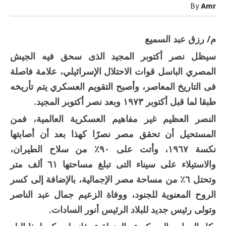
«النصر»
By
Amr
و«المجلة»
مغلقة
م/ رزق عبد السميع
سيظل نصر أكتوبر المجيد الذى سحق فيه الجيش
المصري الباسل قوات الاحتلال الإسرائيلي، علامة فاصلة
فى التاريخ المعاصر، وأصبح التقويم العسكري يتم تأريخه
طبقا لما قبل أكتوبر ١٩٧٣ وبعد نصر أكتوبر المجيد.
النصر العظيم غير مفاهيم العسكرية العالمية، فمن
المستحيل أن تحقق مصر نصرًا كهذا بعد أن أصابتها
نكسة ١٩٦٧، وأتت على ٩٠٪ من سلاح الطيران،
والاستيلاء على سيناء التى تبلغ مساحتها ٦١ ألف متر
وتحتل ٦٪ من مساحة مصر الإجمالية، بالإضافة إلى كسر
الروح المعنوية للجنود، ووفاة الزعيم جمال عبد الناصر
وتولى رئيس جديد للبلاد الرئيس أنور السادات.