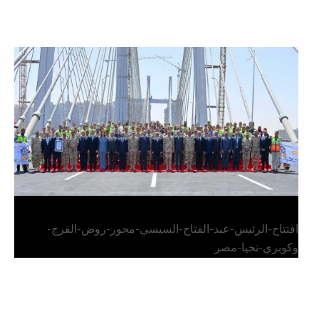
الرئيس عبد الفتاح السيسي يفتتح محور روض الفرج
وكوبري تحيا مصر
افتتاح-الرئيس-عبد-الفتاح-السيسي-محور-روض-الفرج-
وكوبري-تحيا-مصر