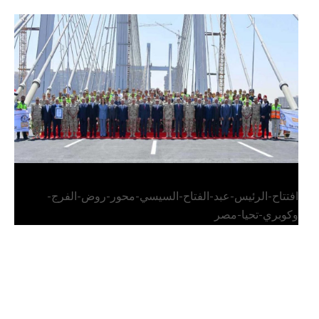
الرئيس عبد الفتاح السيسي يفتتح محور روض الفرج
وكوبري تحيا مصر
افتتاح-الرئيس-عبد-الفتاح-السيسي-محور-روض-الفرج-
وكوبري-تحيا-مصر