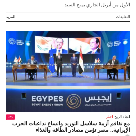
الأول من أبريل الجاري بمنح السيد...
على
التعليقات
المزيد
تقديرا
لجهوده
في
خدمة
الأمن
والاستقرار
العربي..
مجلس
وزراء
الداخلية
العرب
يمنح
الرئيس
السيسي
وسام
الأمن
العربي
0
اتجاه الريح
اخبار
مغلقة
مع تفاقم أزمة سلاسل التوريد واتساع تداعيات الحرب
الإيرانية.. مصر تؤمن مصادر الطاقة والغذاء