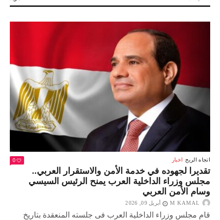
بمناسبة
ذكرى
تحرير
سيناء..
الرئيس
السيسي
يضع
أكاليل
الزهور
على
النصب
التذكارى
لشهداء
القوات
المسلحة
وقبر
السادات
0
اتجاه الريح
اخبار
مغلقة
تقديرا لجهوده في خدمة الأمن والاستقرار العربي..
مجلس وزراء الداخلية العرب يمنح الرئيس السيسي
وسام الأمن العربي
M KAMAL
أبريل 09, 2026
قام مجلس وزراء الداخلية العرب فى جلسته المنعقدة بتاريخ