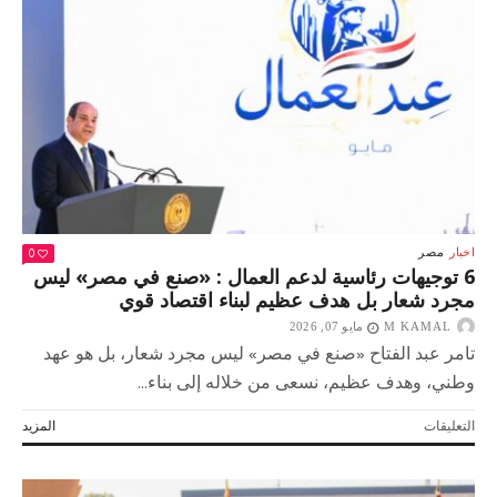
من
رئيسة
وزراء
اليابان
للشراكة
الاستراتيجية
مغلقة
0
اخبار
مصر
6 توجيهات رئاسية لدعم العمال : «صنع في مصر» ليس
مجرد شعار بل هدف عظيم لبناء اقتصاد قوي
M KAMAL
مايو 07, 2026
تامر عبد الفتاح «صنع في مصر» ليس مجرد شعار، بل هو عهد
وطني، وهدف عظيم، نسعى من خلاله إلى بناء...
على
التعليقات
المزيد
6
توجيهات
رئاسية