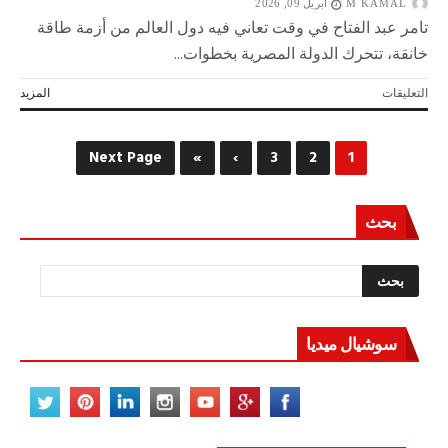
M KAMAL
أبريل 09, 2026
تامر عبد الفتاح في وقت تعاني فيه دول العالم من أزمة طاقة
خانقة، تتحرك الدولة المصرية بخطوات...
على
التعليقات
المزيد
مع
تفاقم
أزمة
Next Page
»
›
3
2
1
سلاسل
التوريد
واتساع
بحث
تداعيات
الحرب
الإيرانية..
مصر
تؤمن
مصادر
الطاقة
سوشيال ميديا
والغذاء
مغلقة