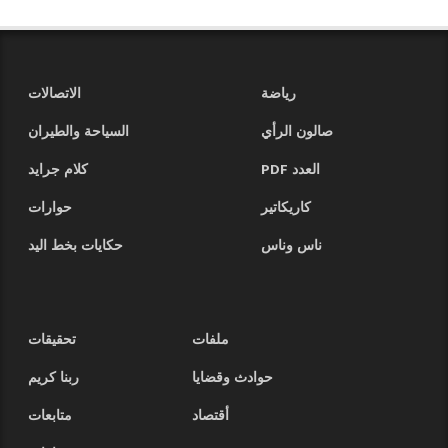
رياضة
الاتصالات
صالون الرأي
السياحة والطيران
العدد PDF
كلام جرايد
كاريكاتير
حوارات
ناس وناس
حكايات بخط اليد
ملفات
تحقيقات
حوادث وقضايا
ربنا كريم
أقتصاد
متابعات