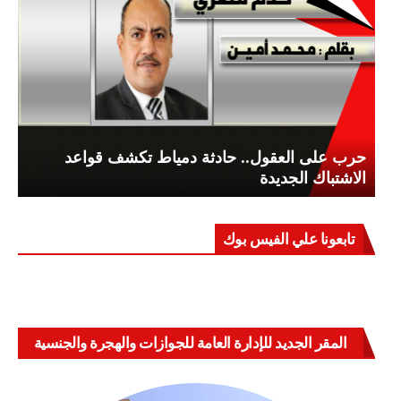
حرب على العقول.. حادثة دمياط تكشف قواعد
الاشتباك الجديدة
تابعونا علي الفيس بوك
المقر الجديد للإدارة العامة للجوازات والهجرة والجنسية
بالعباسية