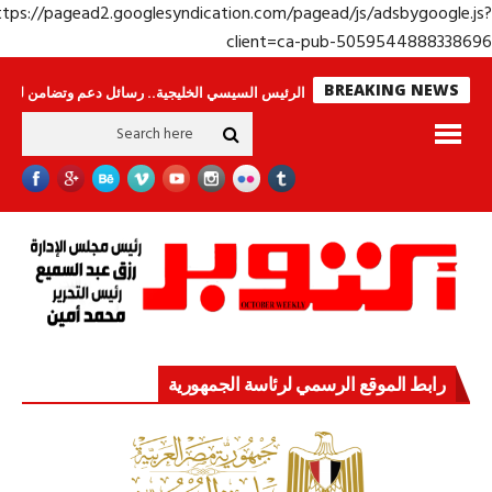
https://pagead2.googlesyndication.com/pagead/js/adsbygoogle.j
client=ca-pub-50595448883386
BREAKING NEWS
امون
جولة الرئيس السيسي الخليجية.. رسائل دعم وتضامن للأشقاء
جهاز مستق
رابط الموقع الرسمي لرئاسة الجمهورية