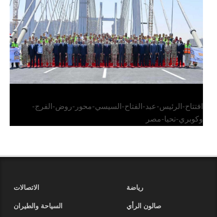
وكوبري تحيا مصر
افتتاح-الرئيس-عبد-الفتاح-السيسي-محور-روض-الفرج-
وكوبري-تحيا-مصر
رياضة
الاتصالات
صالون الرأي
السياحة والطيران