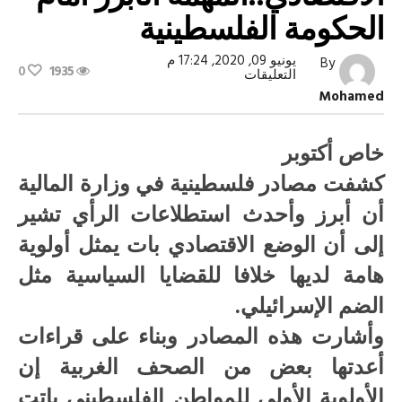
الحكومة الفلسطينية
يونيو 09, 2020, 17:24 م
By
0
1935
على
التعليقات
صحف
Mohamed
غربية:التحدي
الاقتصادي..المهمة
الأبرز
أمام
خاص أكتوبر
الحكومة
الفلسطينية
كشفت مصادر فلسطينية في وزارة المالية
مغلقة
أن أبرز وأحدث استطلاعات الرأي تشير
إلى أن الوضع الاقتصادي بات يمثل أولوية
هامة لديها خلافا للقضايا السياسية مثل
الضم الإسرائيلي.
وأشارت هذه المصادر وبناء على قراءات
أعدتها بعض من الصحف الغربية إن
الأولوية الأولى للمواطن الفلسطيني باتت