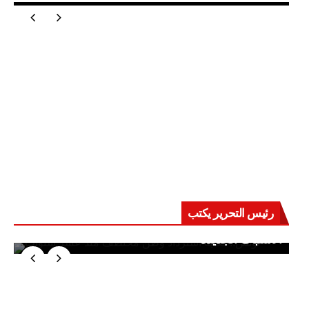
رئيس التحرير يكتب
حرب على العقول.. حادثة دمياط تكشف قواعد
الاشتباك الجديدة