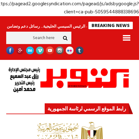
https://pagead2.googlesyndication.com/pagead/js/adsbygoogle.j
client=ca-pub-50595448883386
BREAKING NEWS
ا ينامون
جولة الرئيس السيسي الخليجية.. رسائل دعم وتضامن للأشقاء
جهاز 
رابط الموقع الرسمي لرئاسة الجمهورية