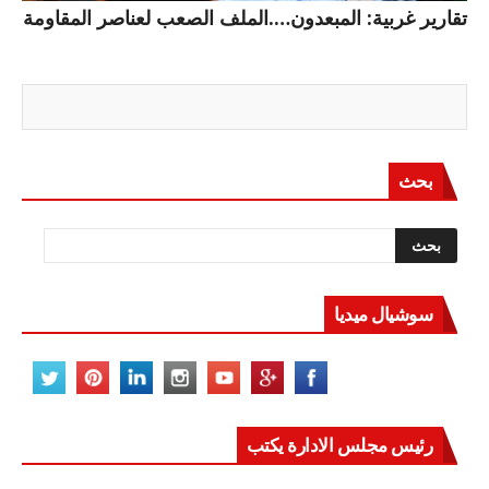
تقارير غربية: المبعدون….الملف الصعب لعناصر المقاومة
بحث
سوشيال ميديا
رئيس مجلس الادارة يكتب
مصر تعيد للعالم اتزانه