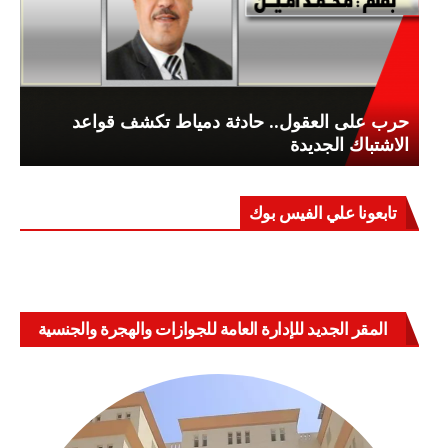
حرب على العقول.. حادثة دمياط تكشف قواعد
الاشتباك الجديدة
تابعونا علي الفيس بوك
المقر الجديد للإدارة العامة للجوازات والهجرة والجنسية
بالعباسية