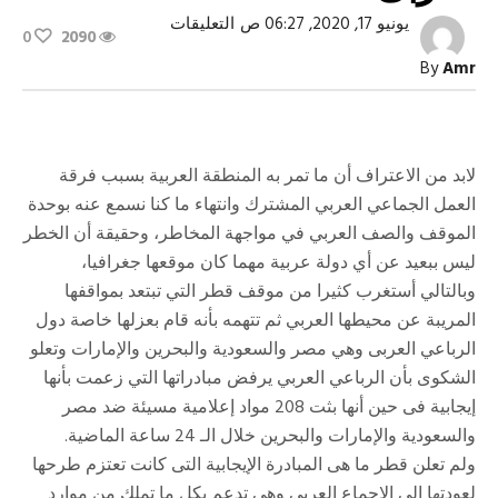
على
يونيو 17, 2020, 06:27 ص
التعليقات
0
2090
متى
نصل
By
Amr
إلى
وحدة
الصف
العربى؟
مغلقة
لابد من الاعتراف أن ما تمر به المنطقة العربية بسبب فرقة
العمل الجماعي العربي المشترك وانتهاء ما كنا نسمع عنه بوحدة
الموقف والصف العربي في مواجهة المخاطر، وحقيقة أن الخطر
ليس ببعيد عن أي دولة عربية مهما كان موقعها جغرافيا،
وبالتالي أستغرب كثيرا من موقف قطر التي تبتعد بمواقفها
المريبة عن محيطها العربي ثم تتهمه بأنه قام بعزلها خاصة دول
الرباعي العربى وهي مصر والسعودية والبحرين والإمارات وتعلو
الشكوى بأن الرباعي العربي يرفض مبادراتها التي زعمت بأنها
إيجابية فى حين أنها بثت 208 مواد إعلامية مسيئة ضد مصر
والسعودية والإمارات والبحرين خلال الـ 24 ساعة الماضية.
ولم تعلن قطر ما هى المبادرة الإيجابية التى كانت تعتزم طرحها
لعودتها إلى الإجماع العربى وهى تدعم بكل ما تملك من موارد