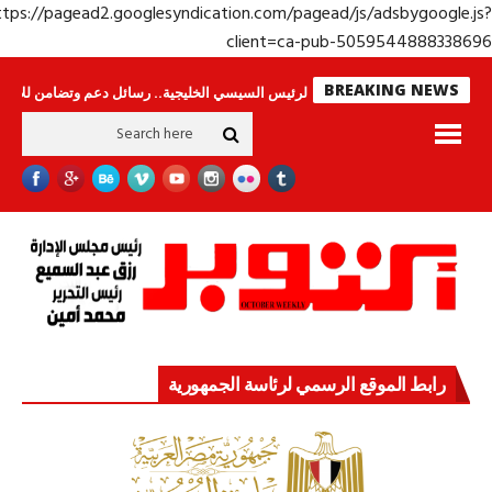
https://pagead2.googlesyndication.com/pagead/js/adsbygoogle.j
client=ca-pub-50595448883386
BREAKING NEWS
لا ينامون
جولة الرئيس السيسي الخليجية.. رسائل دعم وتضامن للأشقاء
جها
رابط الموقع الرسمي لرئاسة الجمهورية