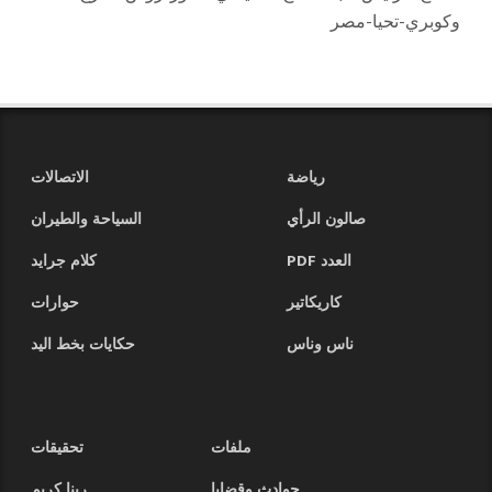
وكوبري-تحيا-مصر
رياضة
الاتصالات
صالون الرأي
السياحة والطيران
العدد PDF
كلام جرايد
كاريكاتير
حوارات
ناس وناس
حكايات بخط اليد
ملفات
تحقيقات
حوادث وقضايا
ربنا كريم