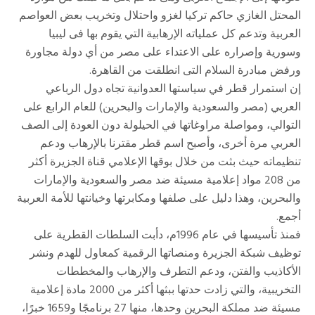
المحتل الغازي حاكم تركيا لغزو واحتلال وتخريب بعض العواصم
العربية وتدعم كل عملياته الإرهابية التي يقوم بها فى ليبيا
وسورية وإصراره على الاعتداء على مصر من أي دولة مجاورة
ورفض مبادرة السلام التى انطلقت من القاهرة.
إن استمرار قطر في سياستها العدوانية تجاه دول الرباعي
العربي (مصر والسعودية والإمارات والبحرين) للعام الرابع على
التوالي، ومواصلة مراوغاتها في الحيلولة دون العودة إلى الصف
العربي مرة أخرى، وأصبح اسم قطر مقترنا بالإرهاب ودعم
تنظيماته حيث بثت من خلال بوقها الإعلامي قناة الجزيرة أكثر
من 208 مواد إعلامية مسيئة ضد مصر والسعودية والإمارات
والبحرين، وهذا دليل على صلفها ومكابرتها وخيانتها للأمة العربية
أجمع.
فمنذ تأسيسها في عام 1996م، دأبت السلطات القطرية على
توظيف شبكة الجزيرة ومنصاتها الرقمية كمعاول للهدم ونشر
الأكاذيب والفتن، ودعم التطرف والإرهاب والمخططات
التخريبية، والتي زادت حدتها ببثها أكثر من 2000 مادة إعلامية
مسيئة ضد مملكة البحرين وحدها، منها 27 برنامجًا و1659 خبرًا،