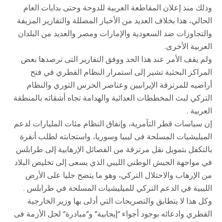
وذلك منذ إعلان المقاطعة العربية للدوحة وحتى بدايات العام
الحالي، هذا بخلاف العديد من الأخبار المضللة والتقارير المزيفة
والتجاوزات ضد السعودية والإمارات ومصر والعديد من البلدان
العربية الأخرى.
ولم يقف الأمر عند هذا الحد ووفق التقارير التى ترصدها بعض
المراكز البحثية تشير إلى استمرار النظام القطري في فتح
أراضيه للمرتزقة الإيرانيين وعناصر الحرس الثوري والنظام
التركي لبث المخططات العدائية والهدامة تجاه أشقائه بالمنطقة
العربية .
إن سياسات قطر التآمرية، وإنفاق النظام مئات المليارات لدعم
الميليشيات المسلحة فى ليبيا وسوريا، واستجابته لطلب أنقرة
بالتكفل بتمويل نقل مرتزقة من الفصائل الإرهابية إلى طرابلس
في مواجهة الجيش الوطني الليبي الذي يسعى إلى تخليص البلاد
من الإرهاب والاحتلال التركي، وهو ما يتضح جليا على الأرض
الليبية في الدعم التركي للميليشيات المسلحة في طرابلس .
وكل هذا لا يتطابق والتصريحات التي أدلى بها وزير الخارجية
القطري وادعائه بوجود أجواء “إيجابية” و”مبادرة” لحل الأزمة فى