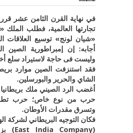
Mkamal
العق
وطح
الأجس
مغلق
في نهاية القرن الثامن عشر قررت
تجارتها العالمية، فطلب الملك «
«شيان لونج» توسيع العلاقات التج
أجابه: إن إمبراطورية الصين ال
وليست فى حاجة لاستيراد سلع أخر
فقد استنزفت الصين موارد بريطا
صبح التخطيط خط
جهاز مستقبل مصر نموذجا.. لماذا تُ
الشاي والحرير والبورسلين.
الدول كيانات تنموية عملاقة؟
أغضب الرد الصيني ملك بريطانيا 
حرب من نوع خاص؛ حرب تطحن ا
وتسرق مقدرات الأوطان.
فكان التوجيه البريطاني لشركة اله
(mpany