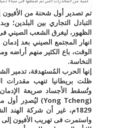
كمية من المخدرات التي تم ضبطها في ميناء دمياط والتى بلغت ٦
التبادل التجاري بين البلدين؛ وب
الظهور، ليغرق الشعب الصيني فى 
الوقت، باع الكثير منهم أراضه وم
النخاسة.
إنها الحرب المُستهدفة، تدمير ا
ظلت بريطانيا تنهب مقدرات ا
وتُسقط الأجساد صريعة الإدمان
(Yong Tcheng) ليُص
1829م، غير أن شركة الهند ال
واستمرت فى تهريب الأفيون إلى 