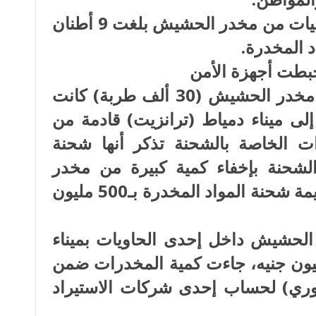
خلال خمسة عشر يومًا ضُبطت كميات من مخدر الحشيش بلغت 9 أطنان
د المخدرة.
حبطت أجهزة الأمن
3 محاولات لتهريب 6 أطنان من مخدر الحشيش (30 ألف طربة) كانت
ى ميناء دمياط (ترانزيت) قادمة من
ات الخاصة بالشحنة تذكر أنها شحنة
لشحنة بإخفاء كمية كبيرة من مخدر
الحشيش ضمن محتوياتها، تقدر قيمة شحنة المواد المخدرة بـ500 مليون
 من مخدر الحشيش داخل إحدى الحاويات بميناء
ندرية تقدر قيمتها بـ 200 مليون جنيه، جاءت كمية المخدرات ضمن
لوري) لحساب إحدى شركات الاستيراد