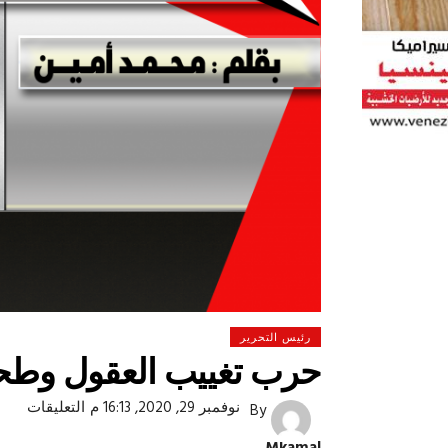
رئيس التحرير
حرب تغييب العقول وطح
على
نوفمبر 29, 2020, 16:13 م
التعليقات
By
 لولاد بلدنا
التشجيع «أخلاق» وليس «تحفيل»
حرب
تغيي