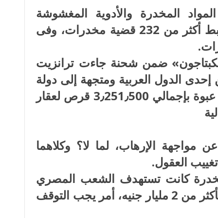
مواد المخدرة والأدوية المغشوشة
بالقليوبية، وخلال يوم واحد تم ضبط أكثر من 232 قضية مخدرات، وفى
كبتاجون» ضمن شحنة جاءت ترانزيت
 إحدى الدول العربية ومتجهة إلى دولة
عربية أخرى حيث تم ضبط 1858 عبوة بإجمالي 3٫251٫500 قرص لعقار
ية
 مواجهة الإرهاب، لما لا؟ وكلاهما
غييب العقول.
واد المخدرة كانت تستهدف الشعب المصري
خلال 15 يومًا تقدر قيمتها المالية بأكثر من 2 مليار جنيه، أمر يجب التوقف