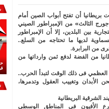
ول
ن
ر
اد
ة
 بريطانيا أن تفتح أبواب الصين أمام
جورج الثالث» من الإمبراطور الصيني
ارية بين البلدين، إلا أن الإمبراطور
سماوية لديها ما تحتاجه من السلع..
ى من البرابرة.
نيا من الفضة لدفع ثمن وارداتها من
نشئ
كيف تحمي مصر ثرواتها في الجنوب؟
حر
معركة لا تُرى.. وحراس لا ينامون
قو
العظمي فى ذلك الوقت لتبدأ الحرب..
لأبدان وتغييب العقول وتدمرها،
ت
ند الشرقية البريطانية
East India Co) بزرع الأفيون فى المناطق الوسطي