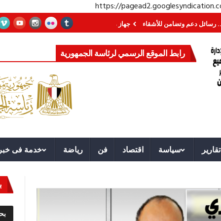
https://pagead2.googlesyndication
وتضامن للأشقاء
جهاز مستقبل مصر نموذجا.. لماذا تُنشئ الدول كيانات تنموية عمل
رابط الموقع الرسمي لرئاسة الجمهورية
تقارير
سياسة
اقتصاد
فن
رياضة
خدمة فى خبر
ب