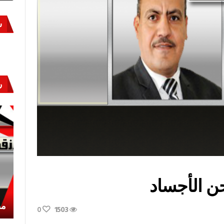
س
ر
ن الأجساد
أكتوبر «النصر» و«المجلة»
مص
0
1503
ب