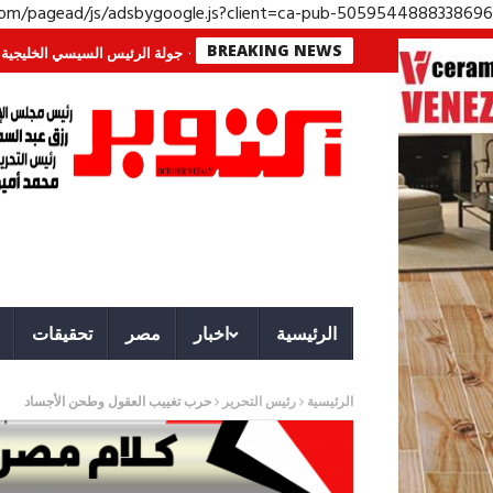
.com/pagead/js/adsbygoogle.js?client=ca-pub-5059544888338696
BREAKING NEWS
 معركة لا تُرى.. وحراس لا ينامون
جولة الرئيس السيسي الخليجية.. رسائل دعم 
الرئيسية
اخبار
مصر
تحقيقات
الرئيسية
رئيس التحرير
حرب تغييب العقول وطحن الأجساد