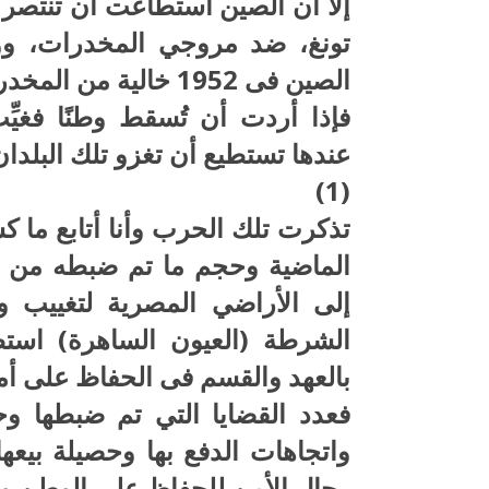
إلا أن الصين استطاعت أن تنتصر 
تونغ، ضد مروجي المخدرات، و
الصين فى 1952 خالية من المخدرات لتبني قوة اقتصادية عالمية.
فإذا أردت أن تُسقط وطنًا فغيّ
عندها تستطيع أن تغزو تلك البلدان
(1)
تذكرت تلك الحرب وأنا أتابع ما ك
الماضية وحجم ما تم ضبطه من ا
إلى الأراضي المصرية لتغييب وت
الشرطة (العيون الساهرة) استط
بالعهد والقسم فى الحفاظ على أم
فعدد القضايا التي تم ضبطها و
واتجاهات الدفع بها وحصيلة بيعه
رجال الأمن للحفاظ على الوطن و