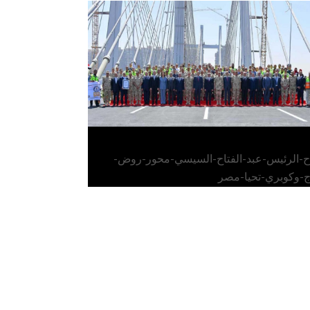
الرئيس عبد الفتاح السيسي يفتتح محور روض
الفرج وكوبري تحيا مصر
اح-الرئيس-عبد-الفتاح-السيسي-محور-روض-
ج-وكوبري-تحيا-مصر