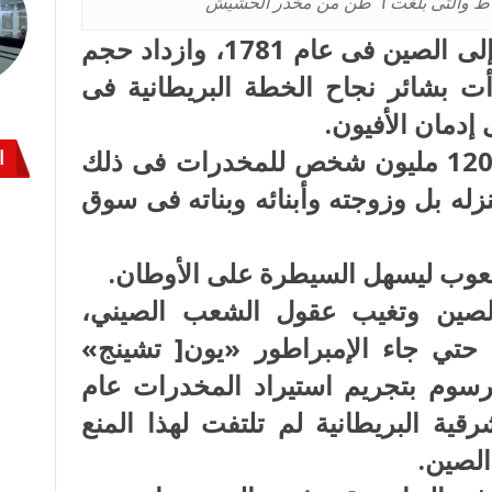
 طن من مخدر الحشيش
تم تصدير أول شحنة من الأفيون إلى الصين فى عام 1781، وازداد حجم
دأت بشائر نجاح الخطة البريطانية فى
إدمان الأفيون.
انهار المجتمع الصيني بعد إدمان 120 مليون شخص للمخدرات فى ذلك
ا
نزله بل وزوجته وأبنائه وبناته فى سوق
لشعوب ليسهل السيطرة على الأوطان.
لصين وتغيب عقول الشعب الصيني،
 حتي جاء الإمبراطور «يون[ تشينج»
دِر أول مرسوم بتجريم استيراد المخدرات عام
شرقية البريطانية لم تلتفت لهذا المنع
الصين.