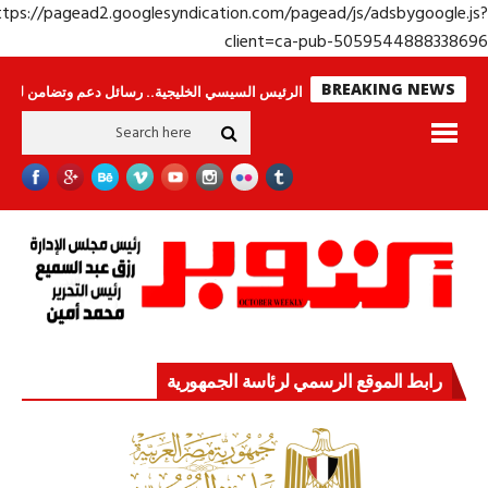
https://pagead2.googlesyndication.com/pagead/js/adsbygoogle.j
client=ca-pub-50595448883386
BREAKING NEWS
لا ينامون
جولة الرئيس السيسي الخليجية.. رسائل دعم وتضامن للأشقاء
جها
رابط الموقع الرسمي لرئاسة الجمهورية