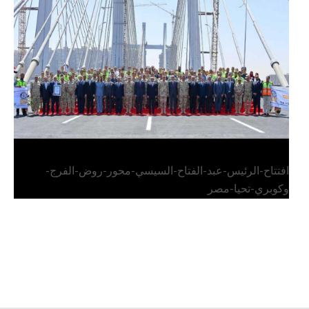
الرئيس عبد الفتاح السيسي يفتتح محور روض الفرج
وكوبري تحيا مصر
افتتاح-الرئيس-عبد-الفتاح-السيسي-محور-روض-الفرج-
وكوبري-تحيا-مصر