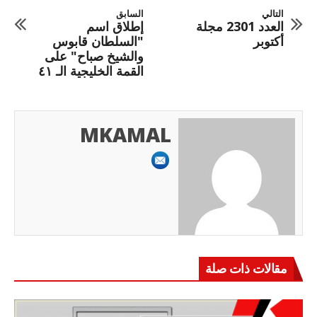
التالي
السابق
العدد 2301 مجلة
إطلاق اسم
أكتوبر
"السلطان قابوس
والشيخ صباح" على
القمة الخليجية الـ ٤١
MKAMAL
مقالات ذات صلة