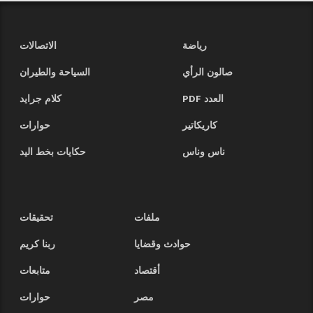
رياضة
الاتصالات
صالون الرأي
السياحة والطيران
العدد PDF
كلام جرايد
كاريكاتير
حوارات
ناس وناس
حكايات بخط اليد
ملفات
تحقيقات
حوادث وقضايا
ربنا كريم
أقتصاد
متابعات
مصر
حوارات