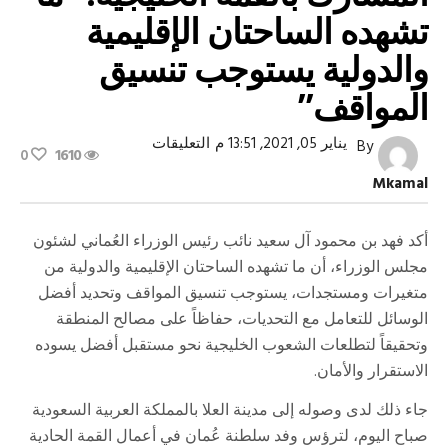
تشهده الساحتان الإقليمية
والدولية يستوجب تنسيق
المواقف”
على
يناير 05, 2021, 13:51 م
التعليقات
By
0
1610
رئيس
وفد
Mkamal
سلطنة
عُمان
المشارك
بالقمة
أكد فهد بن محمود آل سعيد نائب رئيس الوزراء العُماني لشئون
الخليجية:
مجلس الوزراء، أن ما تشهده الساحتان الإقليمية والدولية من
“ما
تشهده
متغيرات ومستجدات، يستوجب تنسيق المواقف وتحديد أفضل
الساحتان
الإقليمية
الوسائل للتعامل مع التحديات، حفاظاً على مصالح المنطقة
والدولية
وتحقيقاً لتطلعات الشعوب الخليجية نحو مستقبل أفضل يسوده
يستوجب
تنسيق
الاستقرار والأمان.
المواقف”
مغلقة
جاء ذلك لدى وصوله إلى مدينة العلا بالمملكة العربية السعودية
صباح اليوم، لترؤس وفد سلطنة عُمان في أعمال القمة الحادية