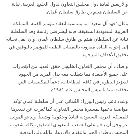
والأربعين لقادة دول مجلس التعاون لدول الخليج العربية، نيابة
عن السلطان هيثم بن طارق سلطان عُمان.
وقال “فهد آل سعيد” إنه بمناسبة انعقاد مؤتمر القمة بالمملكة
العربية السعودية الشقيقة، فإنه ليشرفني رئاسة وفد السلطنة
نيابة عن السلطان هيثم بن طارق سلطان عُمان، وأن أنقل تحياته
إلى إخوانه القادة مقرونة بالتمنيات الطيبة للمؤتمر بالتوفيق في
تحقيق الأهداف المرجوة.
وأضاف أن مجلس التعاون الخليجي حقق العديد من الإنجازات
على جميع الأصعدة مما يتطلب معه بذل المزيد من الجهود
لتعزيز التطوير في كافة القطاعات، دعماً للمكتسبات التي
تحققت منذ تأسيس المجلس عام ۱۹۸۱م.
وشدد نائب رئيس الوزراء العُماني على أن سلطنة عُمان تؤكد
مواصلة دعمها لمسيرة مجلس التعاون، كما تُعرب عن تقديرها
للمملكة العربية السعودية قيادةً وحكومةً وشعباً، وتدعو المولى
عز وجل أن ينعم على الشعب السعودي الشقيق وكافة شعوب
المجلس باطراد الخير والتقدم والازدهار والله ولي التوفيق.