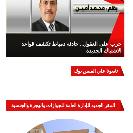
حرب على العقول.. حادثة دمياط تكشف قواعد
الاشتباك الجديدة
تابعونا علي الفيس بوك
المقر الجديد للإدارة العامة للجوازات والهجرة والجنسية
بالعباسية