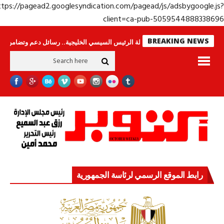
https://pagead2.googlesyndication.com/pagead/js/adsbygoogle.j
client=ca-pub-50595448883386
BREAKING NEWS
اس لا ينامون
جولة الرئيس السيسي الخليجية.. رسائل دعم وتضامن للأشقاء
رابط الموقع الرسمي لرئاسة الجمهورية