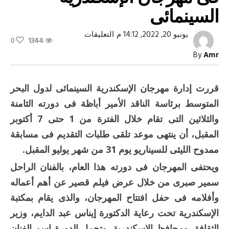
السينمائى
على
يونيو 20, 2022, 14:12 م
التعليقات
0
1344
أفلام
“سمير”
By
Amr
وذكرى
“فطين”
فى
مهرجان
قررت إدارة مهرجان الإسكندرية السينمائى لدول البحر
الإسكندرية
السينمائى
المتوسط برئاسة الناقد الأمير أباظة فى دورته الثامنة
مغلقة
والثلاثين التى تقام خلال الفترة من 1 حتى 7 أكتوبر
المقبل، أن ينتهى موعد تلقى طلبات التقديم فى مسابقة
ممدوح الليثى للسيناريو يوم 31 من شهر يوليو المقبل.
ويحتفى المهرجان فى دورته هذا العام، بالفنان الراحل
سمير صبرى من خلال عرض فيلم قصير عن أهم أعماله
وأفلامه فى حفل افتتاح المهرجان، والذى يقام بمكتبة
الإسكندرية تحت رعاية الدكتورة إيناس عبد الدايم، وزير
الثقافة، ومحافظ الإسكندرية، وتحمل الدورة اسم الفنان