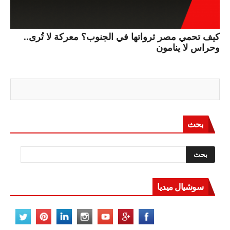
كيف تحمي مصر ثرواتها في الجنوب؟ معركة لا تُرى..
وحراس لا ينامون
بحث
سوشيال ميديا