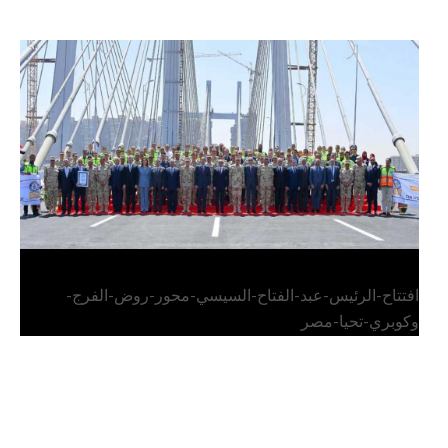
الرئيس عبد الفتاح السيسي يفتتح محور روض الفرج
وكوبري تحيا مصر
افتتاح-الرئيس-عبد-الفتاح-السيسي-محور-روض-الفرج-
وكوبري-تحيا-مصر