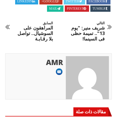
LINKEDIN
GOOGLE+
TWITTER
FACEBOOK
MAIL
PINTEREST
TUMBLR
التالي
السابق
شريف منير: "يوم
المراهقون على
13".. تميمة حظى
السوشيال.. تواصل
فى السينما!
بلا رقـابـة
AMR
مقالات ذات صلة