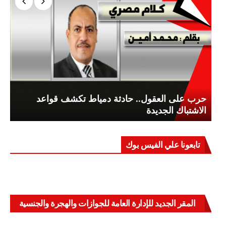
حرب على العقول.. حادثة دمياط تكشف قواعد
الاشتباك الجديدة
تابعونا علي الفيس بوك
المقر الجديد للإدارة العامة للجوازات والهجرة والجنسية
بالعباسية