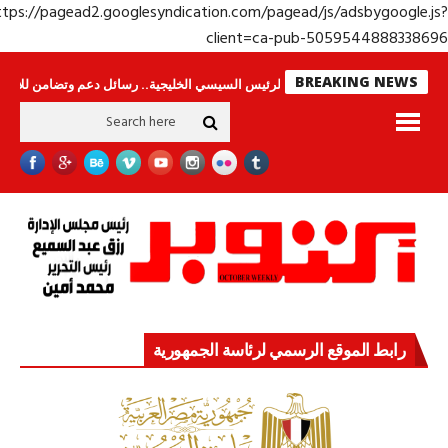
https://pagead2.googlesyndication.com/pagead/js/adsbygoogle.j
client=ca-pub-50595448883386
BREAKING NEWS
ا ينامون
جولة الرئيس السيسي الخليجية.. رسائل دعم وتضامن للأشقاء
جهاز 
رابط الموقع الرسمي لرئاسة الجمهورية