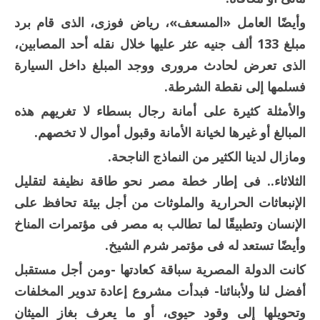
وأيضًا العامل «المسعف»، رياض فوزى، الذى قام برد
مبلغ 133 ألف جنيه عثر عليها خلال نقله أحد المصابين،
الذى تعرض لحادث مرورى ووجد المبلغ داخل السيارة
فسلمها إلى نقطة الشرطة.
والأمثلة كثيرة على أمانة رجال بسطاء لا تغريهم هذه
المبالغ أو غيرها لخيانة الأمانة وقبول أموال لا تخصهم.
ومازال لدينا الكثير من النماذج الناجحة.
الثلاثاء..
فى إطار خطة مصر نحو طاقة نظيفة لتقليل
الإنبعاثات الحرارية والملوثات من أجل بيئة تحافظ على
الإنسان وتطبيقًا لما تطالب به مصر فى مؤتمرات المناخ
وأيضًا تستعد له فى مؤتمر شرم الشيخ.
كانت الدولة المصرية سباقة كعادتها -ومن أجل مستقبل
أفضل لنا ولأبنائنا- فبدأت مشروع إعادة تدوير المخلفات
وتحويلها إلى وقود حيوى، أو ما يعرف بغاز الميثان