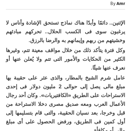
فيها
By
Amr
حاجة
حلوة
مغلقة
الإثنين..
دائمًا وأبدًا هناك نماذج تستحق الإشادة وأناس لا
يرغبون سوى فى الكسب الحلال.. تحركهم مبادئهم
وخشيتهم من ربهم وإيمانهم به والرضا بالرزق.
وكل فترة يتأكد ذلك من خلال مواقف معينة تتم، وغيرها
الكثير من الحكايات والأمور التى تتم ولا يُعلن عنها أو
نعرف عنها شيئًا.
عامل شرم الشيخ بالمطار، والذى عثر على حقيبة بها
مبلغ مالى يصل إلى حوالى 2 مليون دولار فى إحدى
الاستراحات على الطريق «الكافتيريات». وكان أحد رجال
الأعمال العرب ومعه صديق مصرى دخلا الاستراحة من
قبل وخرجا، بعد نسيان الحقيبة، والتى قام بتسليمها إلى
أول كمين فى الطريق، ورفض الحصول على أى مبلغ
مالى أو مكافأة.