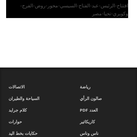
افتتاح-الرئيس-عبد-الفتاح-السيسي-محور-روض-الفرج-
وكوبري-تحيا-مصر
رياضة
الاتصالات
صالون الرأي
السياحة والطيران
العدد PDF
كلام جرايد
كاريكاتير
حوارات
ناس وناس
حكايات بخط اليد