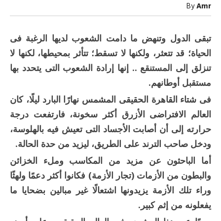
الخير..
By
Amr
معاً
نعبر
الأزمات
مغلقة
تبقى الدول وتنهض ما دامت الشعوب لديها الرغبة فى
الحياة؛ قد تتعثر، ولكنها لا تسقط؛ تتأثر بمحيطها، لكنها لا
تنزلق إلى المستنقع .. إنها إرادة الشعوب التى يتحدد بها
مستقبل أوطانهم.
فى شتاء القاهرة الحقيقى المشمس نهارًا البارد ليلًا، كان
العالم الافتراضى الأزرق أكثر سخونة، فارتفعت درجة
حرارته إلى أن أصابت الأجساد التى تعيش فيه بالهلوسة،
ودخل صاحب الترند على الطريق، ليزيد من حدة الحالة.
أما الباحثون عن مزيد من المكاسب وملء الخزائن
والبطون من الأزمات (تجار الأزمة) فكانوا أكثر دعمًا ولهثًا
وراء تلك الأزمة يزيدونها اشتعالًا غير مبالين بضحايا ما
يفعلونه من إثم كبير.