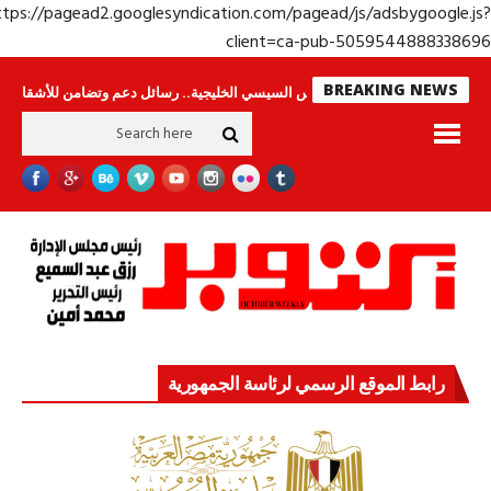
https://pagead2.googlesyndication.com/pagead/js/adsbygoogle.j
client=ca-pub-50595448883386
BREAKING NEWS
ون
جولة الرئيس السيسي الخليجية.. رسائل دعم وتضامن للأشقاء
جهاز مستقبل
رابط الموقع الرسمي لرئاسة الجمهورية