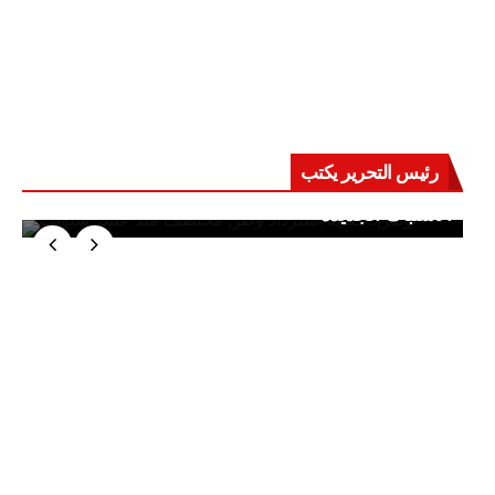
رئيس التحرير يكتب
حرب على العقول.. حادثة دمياط تكشف قواعد
الاشتباك الجديدة