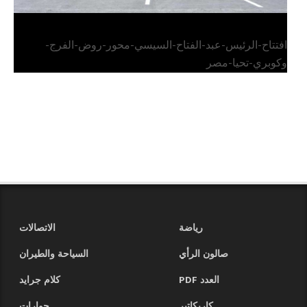
افتتاح-الرئيس-عبد-الفتاح-السيسي-محور-روض-الفرج-
وكوبري-تحيا-مصر
رياضة
الاتصالات
صالون الرأي
السياحة والطيران
العدد PDF
كلام جرايد
كاريكاتير
حوارات