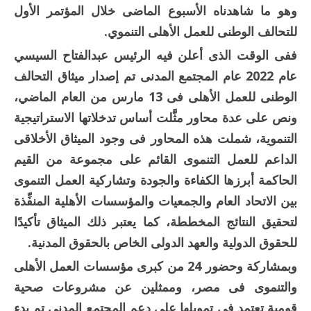
وهو ما شاهدناه الأسبوع الماضى خلال المؤتمر الأول
للتحالف الوطنى للعمل الأهلى التنموي.
ففى الوقت الذى أعلن فيه الرئيس عبدالفتاح السيسي
عام 2022 عام المجتمع المدنى تم إصدار ميثاق التحالف
الوطنى للعمل الأهلى فى 13 مارس من العام الماضي،
ونص على عدة محاور مثَّلت أساس تدخلاتها الاستراتيجية
التنموية، شملت هذه المحاور فى وجود الميثاق الأخلاقى
الداعم للعمل التنموى القائم على مجموعة من القيم
الحاكمة أبرزها الكفاءة والجودة وتشاركية العمل التنموى
بين الاتحاد العام والجمعيات والمؤسسات الأهلية المنفِّذة
لتحقيق النتائج المخططة، كما يعتبر ذلك الميثاق تأكيدًا
للحقوق الدولية والعهد الدولى الخاص بالحقوق المدنية.
وبمشاركة وحضور 24 من كبرى مؤسسات العمل الأهلى
والتنموى فى مصر، وممثلين عن مشروعات صحية
قومية تعتمد فى تمويلها على دعم المجتمع المدنى تم بدء