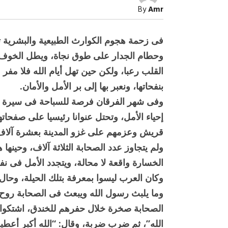
وسط
By
Amr
النار
يخرج
الأمل
حيًا
فى زحمة هجوم الكوارث الطبيعية والبشرية ت
مغلقة
وحطام الجدار على طوق نجاة، ويطل الخوف 
القلب رعبا، ولكن حين تهل أيام الله فلا مفر 
بنفحاتها، ونعبر بها إلى بر الأمل والأمان.
وفى شهر الفرقان فرصة للسباحة فى سيرة ال
إحياء الأمل، وتحتل عنوانا رئيسيا على صفحاته
صبح التخطيط خط
جهاز مستقبل مصر نموذجا.. لماذا تُ
قريش وعزمهم على غزو المدينة بعشرة آلاف
الدول كيانات تنموية عملاقة؟
ولم يتجاوز عدد الصحابة الثلاثة آلاف، وحينها
الخسارة واقعة لا محالة، ويتجدد الأمل فى 
وكان العرب ليسوا بمعرفة بتلك الحيلة، وحال 
وما يلبث رسول الله ويبعث فى الصحابة روح
الصحابة صخرة خلال حفرهم للخندق، اشتكوا إ
الله”، ثم ضرب ضربة، وقال: “الله أكبر أعطيت