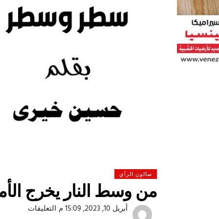
صالون الرأي
من وسط النار يخرج الأمل
 لولاد بلدنا
التشجيع «أخلاق» وليس «تحفيل»
على
أبريل 10, 2023, 15:09 م
التعليقات
من