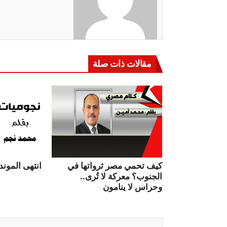
مقالات ذات صلة
كيف تحمي مصر ثرواتها في
انتهى الموندي
الجنوب؟ معركة لا تُرى..
وحراس لا ينامون