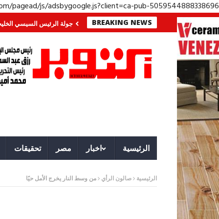
.com/pagead/js/adsbygoogle.js?client=ca-pub-5059544888338696
BREAKING NEWS
الجنوب؟ معركة لا تُرى.. وحراس لا ينامون
جولة الرئيس السيسي الخليجية.. رسا
الرئيسية
اخبار
مصر
تحقيقات
الرئيسية
صالون الرأي
من وسط النار يخرج الأمل حيًا