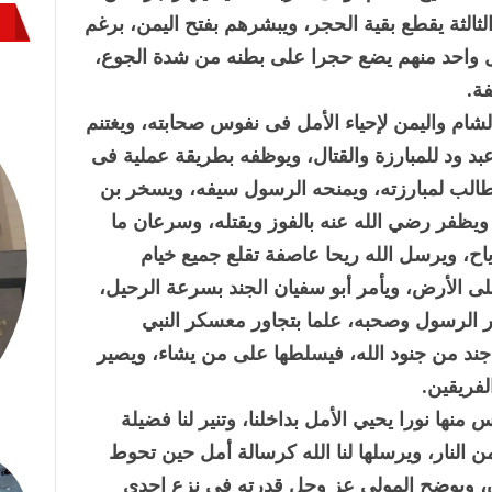
الثة يقطع بقية الحجر، ويبشرهم بفتح اليمن، برغم
 واحد منهم يضع حجرا على بطنه من شدة الجوع،
ة.
لشام واليمن لإحياء الأمل فى نفوس صحابته، ويغتنم
 ود للمبارزة والقتال، ويوظفه بطريقة عملية فى
 طالب لمبارزته، ويمنحه الرسول سيفه، ويسخر بن
يظفر رضي الله عنه بالفوز ويقتله، وسرعان ما
ياح، ويرسل الله ريحا عاصفة تقلع جميع خيام
لى الأرض، ويأمر أبو سفيان الجند بسرعة الرحيل،
 الرسول وصحبه، علما بتجاور معسكر النبي
جند من جنود الله، فيسلطها على من يشاء، ويصير
لفريقين.
 منها نورا يحيي الأمل بداخلنا، وتنير لنا فضيلة
ن النار، ويرسلها لنا الله كرسالة أمل حين تحوط
ن، ويوضح المولى عز وجل قدرته فى نزع إحدى