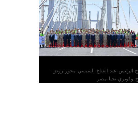
الرئيس عبد الفتاح السيسي يفتتح محور روض
الفرج وكوبري تحيا مصر
اح-الرئيس-عبد-الفتاح-السيسي-محور-روض-
ج-وكوبري-تحيا-مصر