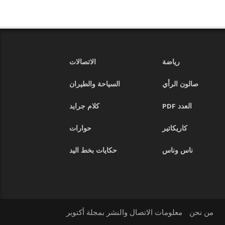
رياضة
الاتصالات
صالون الرأي
السياحة والطيران
العدد PDF
كلام جرايد
كاريكاتير
حوارات
ناس وناس
حكايات بخط اليد
من نحن
معلومات الاتصال والنشر بمجلة أكتوبر