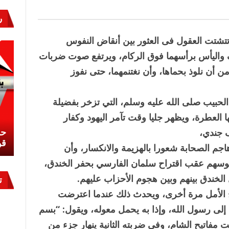
ر
تشتت العقول فى العثور بين أنقاض النفوس
واليأس برأسهما فوق الركام، ويرتفع صوت ضربات
من أن نلوذ بحماها، وأن نغتنمهما، حتى نفوز
حبيب صلى الله عليه وسلم، التي تزخر بفضيلة
ا العطرة، ويظهر جليا وقت تآمر اليهود وكفار
نشئ
كيف تحمي مصر ثرواتها في الجنوب؟
حر
 جندي،
معركة لا تُرى.. وحراس لا ينامون
قو
 هاجم الصحابة شعورا بالهزيمة والانكسار، وأن
نفوسهم عقب اقتراح سلمان الفارسي بحفر الخندق،
الخندق بينهم وبين هجوم الأحزاب عليهم.
ت
 الأمل مرة أخرى، ويحدث ذلك عندما اعترضت
لى رسول الله، وإذا به يحمل معوله، ويقول: “بسم
 مفاتيح الشام، وفى ضربته الثانية ينهار جزء من