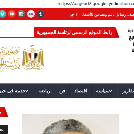
https://pagead2.googlesyndication
ئل دعم وتضامن للأشقاء
جهاز مستقبل مصر نموذجا.. لماذا تُنشئ الدول كيانات تن
رابط الموقع الرسمي لرئاسة الجمهورية
تقارير
سياسة
اقتصاد
فن
رياضة
خدمة فى خبر
ب