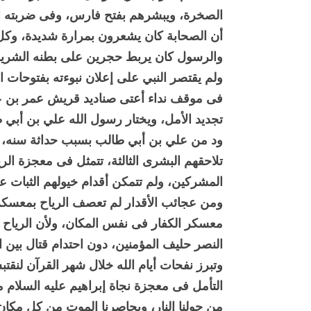
الصخرة، ويبشرهم بفتح فارس، وفى ضربته الث
أن الصحابة كان يشعرون بمرارة شديدة، وكل
والرسول كان يربط حجرين على بطنه الشريف
ولم يقتصر النبي على إعلان نبوءته بفتوحات ا
فى موقف نداء أعتى صناديد قريش عمر بن عبد
تجديد الأمل، ويختار رسول الله علي بن أبي
ود من علي بن أبي طالب بسبب حداثة سنه، و
تلاحقهم البشرى الثالثة، تتمثل فى معجزة الر
المشركين، ولم تتمكن أقدام خيولهم الثبات ع
ومن عجائب الأقدار لم تعصف الرياح بمعسكر
معسكر الكفار فى نفس المكان، ولأن الرياح 
النصر حليف المؤمنين، دون احتدام قتال بين ا
وتبرز نفحات أيام الله خلال شهر القرآن لنقتبس
التأمل فى معجزة نجاة إبراهيم عليه السلام م
من حولنا النار، ويحاصرنا الموت من كل مكا