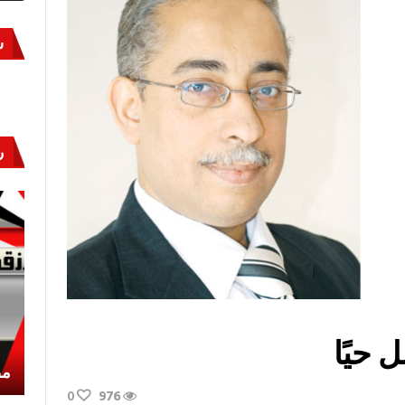
س
ر
 حيًا
أكتوبر «النصر» و«المجلة»
مص
0
976