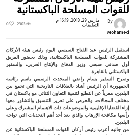
للقوات المسلحة الباكستانية
مارس 29, 2018, 16:19 م
By
0
2303
على
التعليقات
بالصور:
Mohamed
السيسي
يستقبل
رئيس
هيئة
استقبل الرئيس عبد الفتاح السيسي اليوم رئيس هيئة الأركان
الأركان
المشتركة للقوات المسلحة الباكستانية، وذلك بحضور الفريق
المشتركة
للقوات
أول صدقي صبحي وزير الدفاع والإنتاج الحربي، والسفير
المسلحة
الباكستاني بالقاهرة.
الباكستانية
مغلقة
وصرح السفير بسام راضي المتحدث الرسمي باسم رئاسة
الجمهورية أن الرئيس أشاد بالعلاقات التاريخية التي تجمع بين
البلدين، معرباً عن التطلع لتنمية التعاون الثنائي مع باكستان في
مختلف المجالات، والحرص على تعزيز التنسيق والتشاور معها
إزاء القضايا الإقليمية والموضوعات ذات الاهتمام المش
ترك وعلى
رأسها مكافحة الإرهاب والذي يعد أحد أهم التحديات التي تواجه
البلدين.
من جانبه أعرب رئيس أركان القوات المسلحة الباكستانية عن