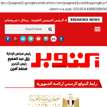
https://pagead2.googlesyndication.com/pagead/js/adsbygoogle.j
client=ca-pub-50595448883386
BREAKING NEWS
س لا ينامون
جولة الرئيس السيسي الخليجية.. رسائل دعم وتضامن للأشقاء
جه
رابط الموقع الرسمي لرئاسة الجمهورية