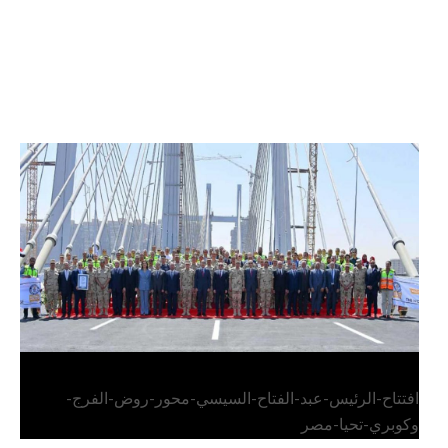
الرئيس عبد الفتاح السيسي يفتتح محور روض الفرج
وكوبري تحيا مصر
افتتاح-الرئيس-عبد-الفتاح-السيسي-محور-روض-الفرج-
وكوبري-تحيا-مصر