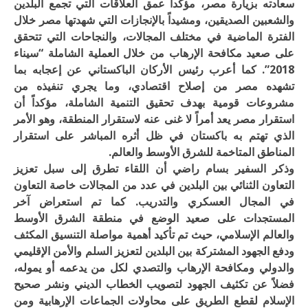
سعادته بزيارة مصر، مؤكدا عمق العلاقات التي تجمع البلدين
والشعبين الصديقين، ومشيداً بالإنجازات التي شهدتها مصر خلال
الفترة الماضية في مختلف المجالات، والنجاحات التي تتحقق
على صعيد مكافحة الإرهاب من خلال العملية الشاملة “سيناء
2018”. كما أعرب رئيس الأركان الباكستاني عن إعجابه بما
تشهده مصر من إصلاح اقتصادي، وما يجري تنفيذه من
مشروعات قومية بهدف تحقيق التنمية الشاملة، مؤكداً أن
استقرار مصر يعد أمراً لا غنى عنه لاستقرار المنطقة، وهو الأمر
الذي تهتم به باكستان في ظل أثره المباشر على استقرار
المناطق المتاخمة للشرق الأوسط والعالم.
وذكر السفير بسام راضي أن اللقاء تطرق إلى سبل تعزيز
التعاون الثنائي بين البلدين في عدد من المجالات خاصة التعاون
في المجال العسكري والتدريب. كما تم استعراض آخر
المستجدات على صعيد الوضع في منطقة الشرق الأوسط
والعالم الإسلامي، حيث تم تأكيد أهمية مواصلة التنسيق المكثف
ودفع الجهود المشتركة بين البلدين لتعزيز السلم والأمن الإقليمي
والدولي ومكافحة الإرهاب والتصدي لكل من يدعمه أو يموله،
فضلاً عن تكثيف الجهود لتصويب الخطاب الديني ونشر صحيح
الإسلام لقطع الطريق على محاولات الجماعات الإرهابية ومن