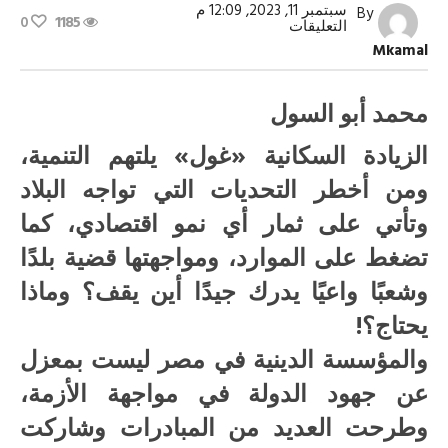
سبتمبر 11, 2023, 12:09 م
By
0
1185
على
التعليقات
مبادرات
Mkamal
أزهرية
في
مواجهة
«غول»
محمد أبو السول
الزيادة
السكانية
الزيادة السكانية «غول» يلتهم التنمية،
مغلقة
ومن أخطر التحديات التي تواجه البلاد
وتأتي على ثمار أي نمو اقتصادي، كما
تضغط على الموارد، ومواجهتها قضية بلدًا
وشعبًا واعيًا يدرك جيدًا أين يقف؟ وماذا
يحتاج؟!
والمؤسسة الدينية في مصر ليست بمعزل
عن جهود الدولة في مواجهة الأزمة،
وطرحت العديد من المبادرات وشاركت