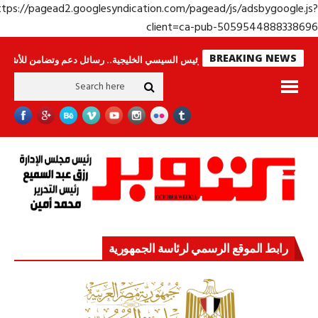
https://pagead2.googlesyndication.com/pagead/js/adsbygoogle.j
client=ca-pub-50595448883386
BREAKING NEWS
نامون
جولة الرئيس السيسي الخليجية.. رسائل دعم وتضامن للأشقاء
جهاز مست
رابط الموقع الرسمي لرئاسة الجمهورية