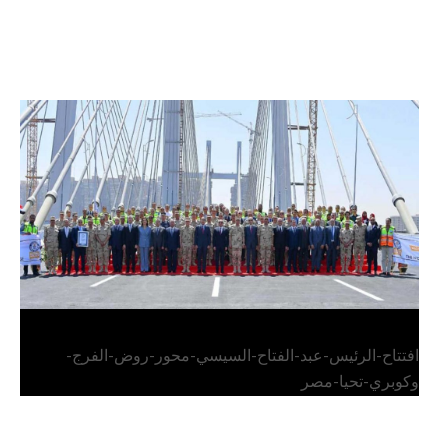
الرئيس عبد الفتاح السيسي يفتتح محور روض الفرج
وكوبري تحيا مصر
افتتاح-الرئيس-عبد-الفتاح-السيسي-محور-روض-الفرج-
وكوبري-تحيا-مصر