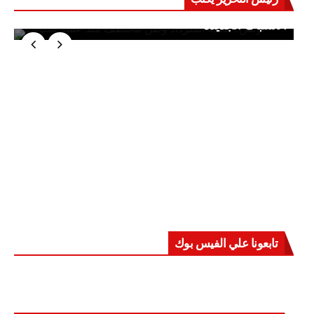
حرب على العقول.. حادثة دمياط تكشف قواعد
الاشتباك الجديدة
تابعونا علي الفيس بوك