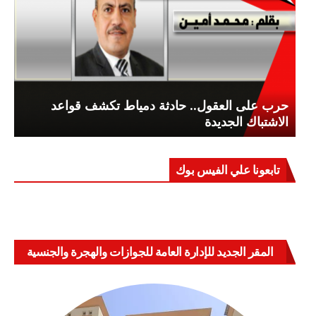
حرب على العقول.. حادثة دمياط تكشف قواعد
الاشتباك الجديدة
تابعونا علي الفيس بوك
المقر الجديد للإدارة العامة للجوازات والهجرة والجنسية
بالعباسية