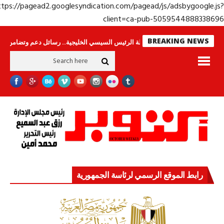
https://pagead2.googlesyndication.com/pagead/js/adsbygoogle.j
client=ca-pub-50595448883386
BREAKING NEWS
اس لا ينامون
جولة الرئيس السيسي الخليجية.. رسائل دعم وتضامن للأشقاء
ج
رابط الموقع الرسمي لرئاسة الجمهورية