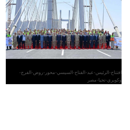
الرئيس عبد الفتاح السيسي يفتتح محور روض الفرج
وكوبري تحيا مصر
افتتاح-الرئيس-عبد-الفتاح-السيسي-محور-روض-الفرج-
وكوبري-تحيا-مصر