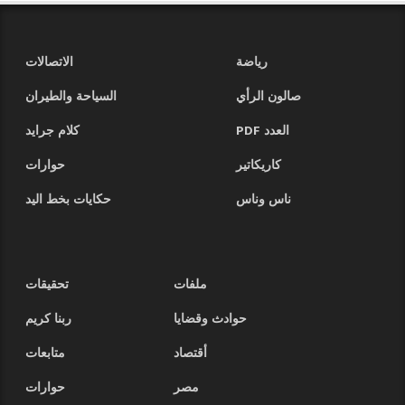
رياضة
الاتصالات
صالون الرأي
السياحة والطيران
العدد PDF
كلام جرايد
كاريكاتير
حوارات
ناس وناس
حكايات بخط اليد
ملفات
تحقيقات
حوادث وقضايا
ربنا كريم
أقتصاد
متابعات
مصر
حوارات