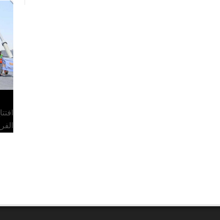
افتت
الفر