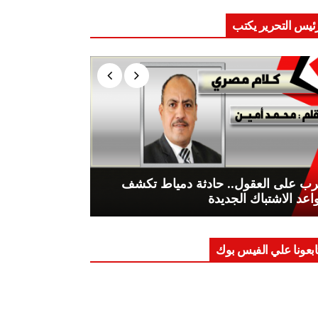
ئيس التحرير يكتب
ب على العقول.. حادثة دمياط تكشف
اعد الاشتباك الجديدة
ابعونا علي الفيس بوك