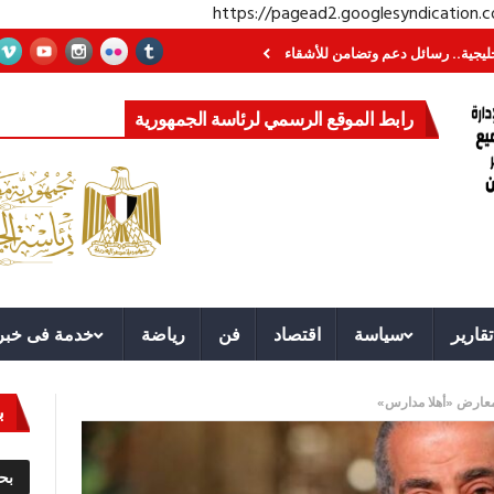
https://pagead2.googlesyndication
رسائل دعم وتضامن للأشقاء
جهاز مستقبل مصر نموذجا.. لماذا تُنشئ الدول كيانات
رابط الموقع الرسمي لرئاسة الجمهورية
تقارير
سياسة
اقتصاد
فن
رياضة
خدمة فى خبر
ب