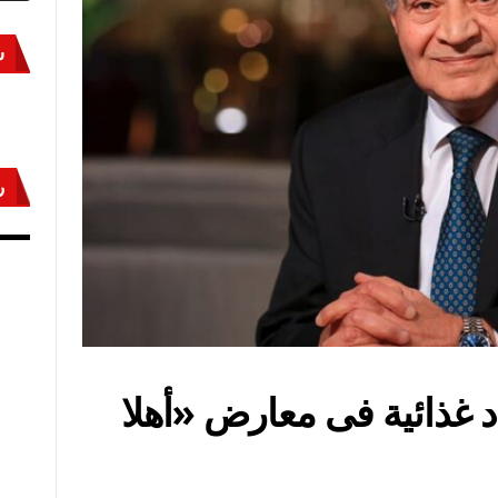
س
ر
أكتوبر «النصر» و«المجلة»
مص
ة.. مواد غذائية فى معارض «أهلا