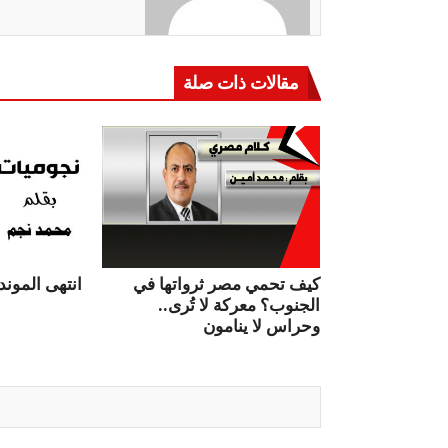
مقالات ذات صلة
كيف تحمي مصر ثرواتها في
انتهى الموندي
الجنوب؟ معركة لا تُرى..
وحراس لا ينامون