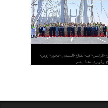
الرئيس عبد الفتاح السيسي يفتتح محور روض
الفرج وكوبري تحيا مصر
اح-الرئيس-عبد-الفتاح-السيسي-محور-روض-
ج-وكوبري-تحيا-مصر