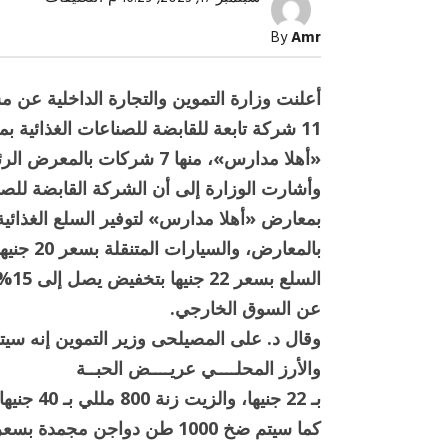
بمشاركة
11
By
Amr
شركة..
مواد
غذائية
فى
أعلنت وزارة التموين والتجارة الداخلية عن 
معارض
«أهلا
11 شركة تابعة للقابضة للصناعات الغذائية بمعارض
مدارس»
مغلقة
«أهلا مدارس»، منها 7 شركات بالمعرض الرئيسي.
بمعارض «أهلا مدارس» لتوفير السلع الغذائي
بالمعارض
صبح التخطيط خط
جهاز مستقبل مصر نموذجا.. لماذا تُ
السلع بسعر 22 جنيها بتخفيض يصل إلى 15%
الدول كيانات تنموية عملاقة؟
عن السوق الخارجي.
والأرز المحلــــي عريــــض الحبــة
بـ 22 جنيها، والزيت زنة 800 مللي بـ 40 جنيها.