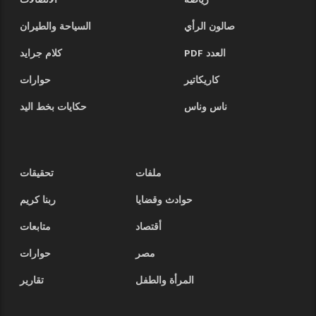
رياضة
الاتصالات
صالون الرأي
السياحة والطيران
العدد PDF
كلام جرايد
كاريكاتير
حوارات
ناس وناس
حكايات بخط اليد
ملفات
تحقيقات
حوادث وقضايا
ربنا كريم
أقتصاد
متابعات
مصر
حوارات
المرأة والطفل
تقارير