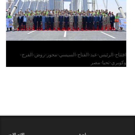
افتتاح-الرئيس-عبد-الفتاح-السيسي-محور-روض-الفرج-
وكوبري-تحيا-مصر