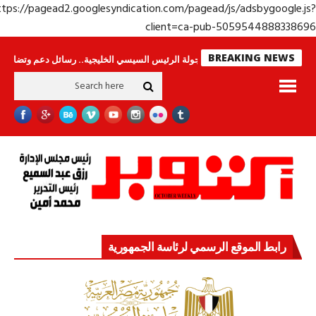
https://pagead2.googlesyndication.com/pagead/js/adsbygoogle.j
client=ca-pub-50595448883386
BREAKING NEWS
حراس لا ينامون
جولة الرئيس السيسي الخليجية.. رسائل دعم وتضامن للأشقاء
رابط الموقع الرسمي لرئاسة الجمهورية