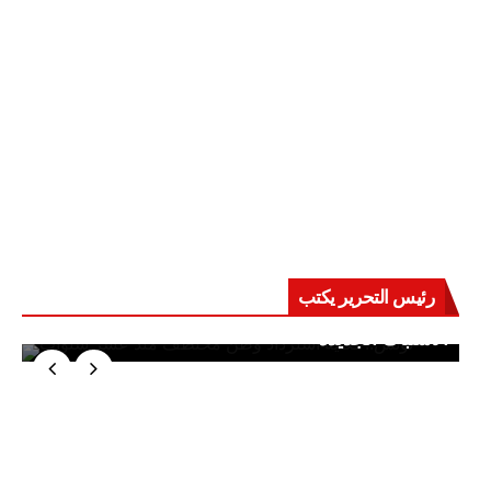
رئيس التحرير يكتب
حرب على العقول.. حادثة دمياط تكشف قواعد
الاشتباك الجديدة