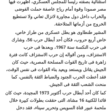
استثنائية بصفته رئيسا للمجلس العسكري، أظهرت فيها
مصر صمودا وقوة أمام رياح عاصفة حملت الفوضى
والخراب داخل دول مجاورة لاتزال تعاني ولا تستطيع
الخروج من أزماتها المتلاحقة.
المشير طنطاوى هو بطل عسكرى من طراز خاص،
خاض أربع حروب، فكان أحد أبطال حرب 56، وشارك
فى حرب النكسة سنة 1967، وبعدها فى حرب
الاستنزاف، ومن أقواله إن حرب الاستنزاف كانت فترة
زاهرة فى تاريخ القوات المسلحة المصرية، حيث كان
الجيش يقاتل ويستعد ويعيد بناء القوات فى نفس الوقت،
فقد أعطت الحرب الجنود والضباط الثقة بالنفس، كما
منحت الشعب الثقة فى الجيش.
كما كان أحد أبطال حرب أكتوبر 1973 المجيدة، حيث كان
قائدا للكتيبة 16 مشاة، التى حققت بطولات كبيرة خلال
ملحمة عبور قناة السويس وتحرير سيناء، فقد دخل