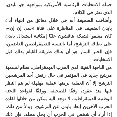
حملة الانتخابات الرئاسية الأمريكية بمواجهة جو بايدن،
الذى تعثر فى الكلام.
وأضافت الصحيفة أنه فى خلال دقائق من انتهاء أداء
بايدن الضعيف فى المناظرة على قناة «سى إن إن»،
كان معلقو الشبكة يناقشون علنًا إمكانية استبدال بايدن
على بطاقة الترشح، أما بالنسبة للديمقراطيين الغاضبين،
فإن الخبر السار هو أن هناك طريقة للقيام بذلك قبل
الانتخابات.
من الناحية الفنية، لدى الحزب الديمقراطى، نظام لتسمية
مرشح جديد فى المؤتمر فى حال رفض أحد المرشحين
الترشح إلا أن العملية برمتها عملية مهلهلة لم يتم النظر
فيها منذ عقود، وفقًا للصحيفة ووفقًا لقواعد اللجنة
الوطنية الديمقراطية، لا توجد آلية يمكن من خلالها لقادة
الحزب الآخرين إبعاد بايدن عن الترشيح، وبدلاً من ذلك،
إذا أراد أى شخص فى الحزب أن يحل محله، فإن ذلك