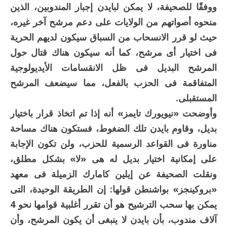
ووفقًا للصحيفة، لا يمكن لبايدن إجبار المندوبين، الذين
منحوه أصواتهم من الولايات على دعم مرشح آخر غيره،
حيث لو قرر الانسحاب من السباق سيكون لديهم الحرية
فى اختيار أى مرشح، كما أنه سيكون هناك قتال حول
المرشح البديل فى ظل الانقسامات الأيديولوجية
المتفاقمة فى الحزب بالفعل، مما سيضعف المرشح
المستقبلى.
وأوضحت «نيويورك تايمز» أنه إذا تم اتخاذ قرار باختيار
بديل، وقاوم بايدن تلك الضغوط، فستكون هناك مساحة
مناورة فى القواعد الرسمية للحزب، ولن تكون الإجابة
على إمكانية اختيار بديل له هى «لا» بشكل مطلق،
ونقلت الصحيفة عن إيلين كامارك الزميلة فى معهد
«بروكينجز» بواشنطن قولها: إن الطريقة الوحيدة، التى
يمكن بها سحب الترشيح هو أن تقرر أغلبية قوامها نحو 4
آلاف مندوب، بأن بايدن لا ينبغى أن يكون المرشح، وأن