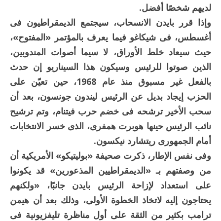
لديهم شخصًا أفضل.
وإذا قرر بايدن الانسحاب، سيجتمع الديمقراطيون فى
أغسطس، فى شيكاغو فيما يعرف بالمؤتمر «المفتوح»،
حيث سيعاد خلط الأوراق، لا سيما أصوات المندوبين،
الذين صوتوا للرئيس وسيكون هذا السيناريو إن حدث
بالفعل غير مسبوق منذ عام 1968، حين تعيّن على
الحزب إيجاد بديل عن الرئيس ليندون جونسون، بعد أن
سحب الأخير ترشحه فى خضم حرب فيتنام، وتم ترشيح
نائب الرئيس حينها هوبرت همفرى، الذى خسر الانتخابات
أمام الجمهورى ريتشارد نيكسون.
وفى نفس الإطار، ذكرت صحيفة «بوليتيكو» الأمريكية أن
من وصفتهم بـ «الديمقراطيين المذعورين» قد يكونوا
على استعداد لإزاحة الرئيس بايدن جانبًا، «ولكنهم
يحتاجون إليه لاتخاذ الخطوة الأولى، وذلك بعد أن هيمن
ترامب بكثير من الثقة على أول مناظرة تليفزيونية فى