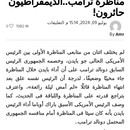
مناظرة ترامب..الديمقراطيون
حائرون!
على
يوليو 09, 2024, 15:14 م
التعليقات
0
1382
بعد
الأداء
By
Amr
المخيب
لبايدن
فى
مناظرة
لم يختلف اثنان من متابعى المناظرة الأولى بين الرئيس
ترامب..الديمقراطيون
حائرون!
الأمريكى الحالى جو بايدن، وخصمه الجمهورى الرئيس
مغلقة
السابق دونالد ترامب على أن أداء بايدن خلال المناظرة
جاء مخيبًا وضعيفًا ، لدرجة أن الرئيس نفسه علق بعد
انتهاء المناظرة قائلًا «لم أمض ليلة رائعة»، واعترف
بتراجع قدرته على المناظرة واللباقة فى الحديث، كما
وصف الرئيس الأمريكى الأسبق باراك أوباما أداء الرئيس
بايدن بأنه كان سيئا فى المناظرة أمام منافسه الجمهورى
المحتمل دونالد ترامب..