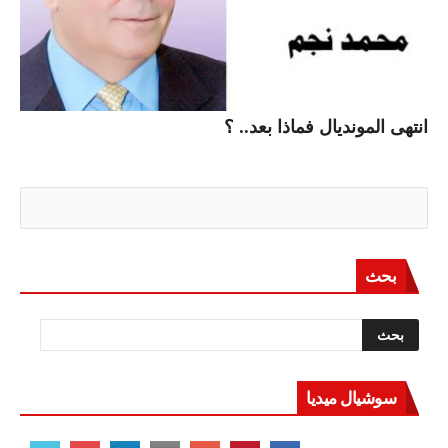
انتهى المونديال فماذا بعد.. ؟
بحث
سوشيال ميديا