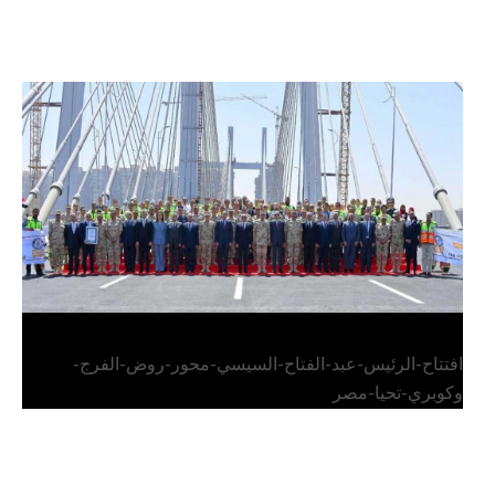
الرئيس عبد الفتاح السيسي يفتتح محور روض الفرج
وكوبري تحيا مصر
افتتاح-الرئيس-عبد-الفتاح-السيسي-محور-روض-الفرج-
وكوبري-تحيا-مصر