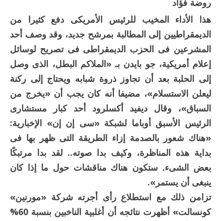
روضة فؤاد
هذا الأداء المخيب للرئيس الأمريكى دفع كثيرا من
الديمقراطيين إلى المطالبة بمرشح جديد، وقد وصف أحد
المشرعين فى الحزب الديمقراطى فى تصريح لوسائل
إعلام أمريكية، جو بايدن بـ «الملاكم البطل، الذى وصل
إلى الحلبة بعد أن تجاوز ذروة شبابه ويحتاج إلى ركنة
ليعلن الاستسلام»، مضيفا أنه كان يجب أن «يخرج من
السباق»، وقال ديفيد أكسلرود أحد كبار مستشارى
الرئيس الأسبق أوباما لشبكة «سى إن إن» الإخبارية:
«هناك شعور بالصدمة إزاء الطريقة التى ظهر بها فى
بداية هذه المناظرة، وكيف بدا صوته.. لقد بدا مرتبكًا
بعض الشىء. ستكون هناك مناقشات حول ما إذا كان
ينبغى أن يستمر».
تزامن ذلك مع استطلاع رأى أجرته شركة «مورنين»
كونسالت» أظهرت نتائجه أن أغلبية الناخبين بنسبة 60%