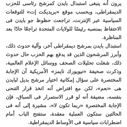
يرون أنه ينبغى استبدال بايدن كمرشح رئاسى للحزب
الديمقراطى، وبحسب موقع «بريديكت إت» للتوقعات
السياسية عبر الإنترنت، تراجعت حظوظ جو بايدن فى
الاحتفاظ بمنصبه رئيسًا للولايات المتحدة تراجعًا حادًا بعد
المناظرة.
استبدال بايدن بمرشح ديمقراطى آخر، وآلية حدوث ذلك،
وأبرز المرشحون الذين قد يدفع بهم الحزب حال حدوث
ذلك، شغلت تحليلات الصحف ووسائل الإعلام العالمية،
وذكرت صحيفة «نيويورك تايمز» الأمريكية أن الإجابة
المختصرة على سؤال إمكانية اختيار مرشح بديل لبايدن
هى «نعم»، لكن مع افتراض أنه اتخذ قرار التنحى
بنفسه، مضيفة أنه لو قرر الاستمرار فى السباق، فإن
الإجابة المختصرة «ربما تكون لا»، مشيرة إلى أنه فى
الحالتين ستكون العملية معقدة، ستفتح الباب أمام
اضطرابات سياسية فى الأوساط الديمقراطية.