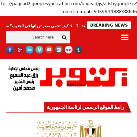
https://pagead2.googlesyndication.com/pagead/js/adsbygoogle.j
client=ca-pub-50595448883386
BREAKING NEWS
ى المونديال فماذا بعد.. ؟
كيف تحمي مصر ثرواتها في الجنوب؟ معركة لا تُرى.. وحر
رابط الموقع الرسمي لرئاسة الجمهورية