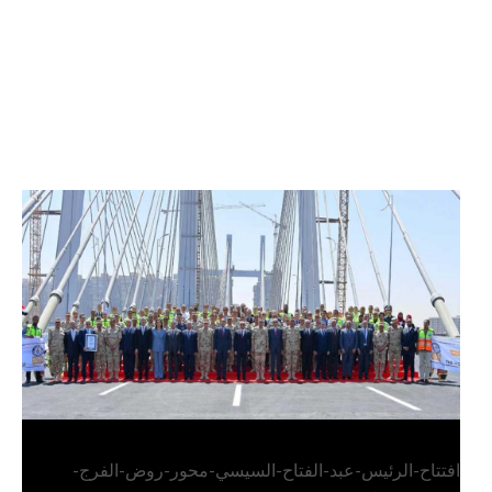
الرئيس عبد الفتاح السيسي يفتتح محور روض الفرج
وكوبري تحيا مصر
افتتاح-الرئيس-عبد-الفتاح-السيسي-محور-روض-الفرج-