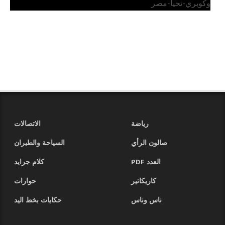
وكوبري-تحيا-مصر
رياضة
الاتصالات
صالون الرأي
السياحة والطيران
العدد PDF
كلام جرايد
كاريكاتير
حوارات
ناس وناس
حكايات بخط اليد