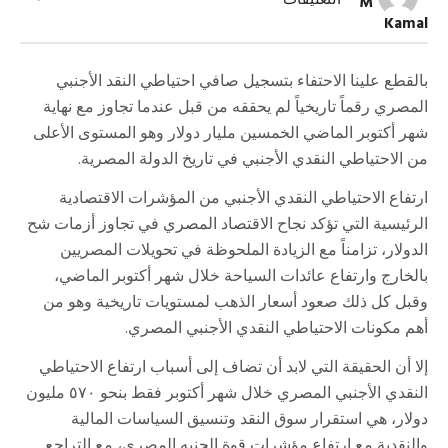
التعليقات
M
لن
Kamal
نبكي
على
ضعف
الدولار
بالقطع علينا الاحتفاء بتسجيل صافي احتياطي النقد الأجنبي
مغلقة
المصري رقماً تاريخياً لم يحققه من قبل عندما تجاوز مع نهاية
شهر أكتوبر الماضي الخمسين مليار دولار وهو المستوى الأعلى
من الاحتياطي النقدي الأجنبي في تاريخ الدولة المصرية.
ارتفاع الاحتياطي النقدي الأجنبي من المؤشرات الاقتصادية
الرئيسية التي تؤكد نجاح الاقتصاد المصري في تجاوز أزمات شح
الدولار، تزامناً مع الزيادة الملحوظة في تحويلات المصريين
بالخارج وارتفاع عائدات السياحة خلال شهر أكتوبر الماضي،
وقبل كل ذلك صعود أسعار الذهب لمستويات تاريخية وهو من
أهم مكونات الاحتياطي النقدي الأجنبي المصري.
إلا أن الحقيقة التي لابد أن تضاف إلى أسباب ارتفاع الاحتياطي
النقدي الأجنبي المصري خلال شهر أكتوبر فقط بنحو ٥٧٠ مليون
دولار، هي استقرار سوق النقد وتنسيق السياسات المالية
والنقدية مع ارتفاع مؤشرات قوة الجنيه المصري، مع التراجع