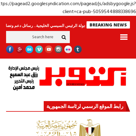
https://pagead2.googlesyndication.com/pagead/js/adsbygoogle.j
client=ca-pub-50595448883386
BREAKING NEWS
وحراس لا ينامون
جولة الرئيس السيسي الخليجية.. رسائل دعم وتضامن للأشقاء
رابط الموقع الرسمي لرئاسة الجمهورية