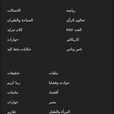
رياضة
الاتصالات
صالون الرأي
السياحة والطيران
العدد PDF
كلام جرايد
كاريكاتير
حوارات
ناس وناس
حكايات بخط اليد
ملفات
تحقيقات
حوادث وقضايا
ربنا كريم
أقتصاد
متابعات
مصر
حوارات
المرأة والطفل
تقارير