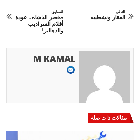
التالي
السابق
العقار وتشطيبه
«قصر الباشا».. عودة
أفلام السراديب
والدهاليز!
M KAMAL
مقالات ذات صلة