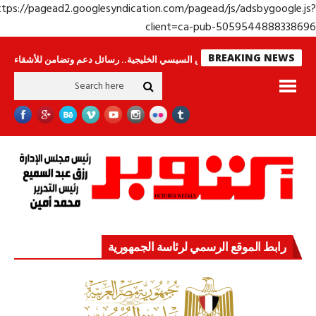
https://pagead2.googlesyndication.com/pagead/js/adsbygoogle.j
client=ca-pub-50595448883386
BREAKING NEWS
جولة الرئيس السيسي الخليجية.. رسائل دعم وتضامن للأشقاء
جهاز مستقبل مصر
رابط الموقع الرسمي لرئاسة الجمهورية