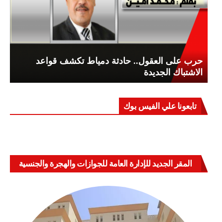
حرب على العقول.. حادثة دمياط تكشف قواعد
الاشتباك الجديدة
تابعونا علي الفيس بوك
المقر الجديد للإدارة العامة للجوازات والهجرة والجنسية
بالعباسية