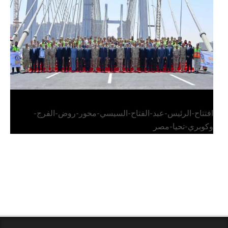
وكوبري تحيا مصر
افتتاح-الرئيس-عبد-الفتاح-السيسي-محور-روض-الفرج-
وكوبري-تحيا-مصر