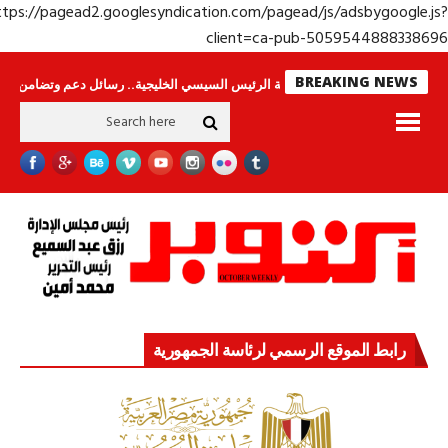
https://pagead2.googlesyndication.com/pagead/js/adsbygoogle.j
client=ca-pub-50595448883386
BREAKING NEWS
 لا ينامون
جولة الرئيس السيسي الخليجية.. رسائل دعم وتضامن للأشقاء
جه
رابط الموقع الرسمي لرئاسة الجمهورية