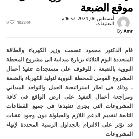
موقع الضبعة
أغسطس 06, 2024, 16:52 م
0
1032
على
التعليقات
وزير
By
Amr
الكهرباء
يجتمع
بقيادات
هيئة
قام الدكتور محمود عصمت وزير الكهرباء والطاقة
المحطات
النووية
المتجددة اليوم الثلاثاء بزيارة ميدانية الى مشروع المحطة
داخل
موقع
النووية بالضبعة ، للوقوف على مستجدات تنفيذ أعمال
الضبعة
المشروع القومى للمحطة النووية لتوليد الكهرباء بالضبعة
مغلقة
، وذلك فى اطار استراتيجية العمل والتواجد الميداني
ومراجعة أعمال التنفيذ على ارض الواقع فى كافة
المشروعات التى يجرى تنفيذها فى جميع القطاعات
التابعة لتقديم الدعم اللازم والحيلولة دون وجود عقبات
قد تؤثر على الالتزام بالجداول الزمنية المحددة لإنهاء
المشروعات