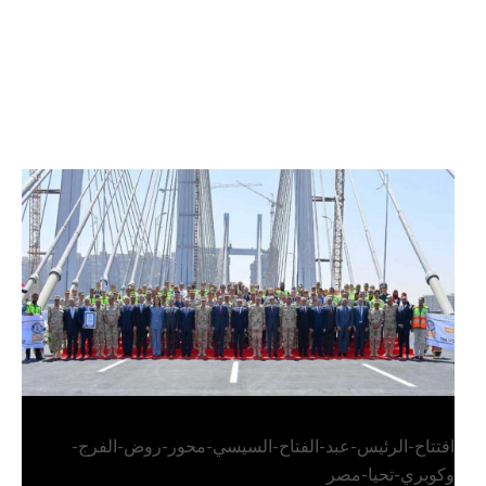
الرئيس عبد الفتاح السيسي يفتتح محور روض الفرج
وكوبري تحيا مصر
افتتاح-الرئيس-عبد-الفتاح-السيسي-محور-روض-الفرج-
وكوبري-تحيا-مصر