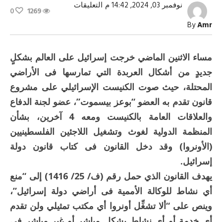
على
نوفمبر 03, 2024, 14:42 م
التعليقات
0
1269
حظر
الأونروا..
By
Amr
الطريق
نحو
تصفية
القضية
مساء الاثنين الماضي خرجت إسرائيل على العالم بشكلٍ
الفلسطينية
مغلقة
جديدٍ من أشكال العربدة التي تمارسها فى الأراضي
المحتلة، حيث صوت الكنيست الإسرائيلي على مشروع
قانون تقدم به العضو “بوعز بيسموت”، عضو لجنة الدفاع
والعلاقات العامة بالكنيست ومعه 4 آخرين، بشأن
المنظمة الدولية لغوث وتشغيل اللاجئين الفلسطينيين
(الأونروا) وقد دخل القانون فى كتاب قانون دولة
إسرائيل.
يهدف القانون الذي حمل رقم (ف/ 25/ 1416) إلى “منع
أي نشاط للوكالة الأممية فى أراضي دولة إسرائيل”،
وينص على “ألا تشغِّل أونروا أي مكتب تمثيلي ولن تقدم
أي خدمة أو أي نشاط بشكل مباشر أو غير مباشر فى