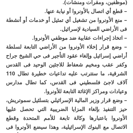
(موظفين، ومقرات ومنشآت).
– قطع أي اتصال بالأونروا أو نيابة عنها.
– منع الأونروا من تشغيل أي تمثيل أو خدمات أو أنشطة
فى الأراضي السيادية لإسرائيل.
– اتخاذ إجراءات عقابية ضد موظفي الأونروا.
– وضع قرار إخلاء الأونروا من الأراضي التابعة لسلطة
أراضي إسرائيل وإلغاء عقود التأجير فى حي الشيخ جراح
وكفر عقب ومخيم شعفاط للاجئين الوحيد فى القدس
الشرقية، ما ستترتب عليه تداعيات خطيرة تطال 110
آلاف لاجئ فلسطيني فى القدس، كما تطال مدارس
وعيادات ومراكز الإغاثة التابعة للأونروا.
– وضع قرار وزير المالية الإسرائيلي بتسلئيل سموتريش،
حيز التنفيذ بإلغاء المزايا الضريبية التي تحصل عليها
الأونروا باعتبارها وكالة تابعة للأمم المتحدة وقطع
الاتصال مع البنوك الإسرائيلية، وهذا سيضع الأونروا فى