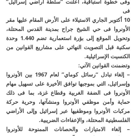
وفى خطوة استباقية، أعلنت “سلطة أراضي إسرائيل”
فى
10 أكتوبر الجاري الاستيلاء على الأرض المقام عليها مقر
الأونروا فى حي الشيخ جراح بمدينة القدس المحتلة،
وتحويل الموقع إلى بؤرة استعمارية تضم 1.440 وحدة
سكنية قبل التصويت النهائي على مشاريع القوانين من
الكنسيت الإسرائيلية.
وتضمنت القوانين الآتي:
– إلغاء تبادل “رسائل كوماي” لعام 1967 بين الأونروا
وإسرائيل، التي بموجبها توافق الأخيرة على تسهيل مهام
الأونروا فى الضفة الغربية وقطاع غزة، بما فى ذلك
حماية وأمن موظفي الأونروا ومنشآتها، وحرية حركة
مركبات الأونروا وموظفيها عبر إسرائيل وإلى الأراضي
الفلسطينية المحتلة، والإعفاءات الضريبية.
– إلغاء الامتيازات والحصانات الممنوحة للأونروا