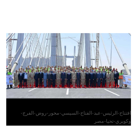
الرئيس عبد الفتاح السيسي يفتتح محور روض الفرج
وكوبري تحيا مصر
افتتاح-الرئيس-عبد-الفتاح-السيسي-محور-روض-الفرج-
وكوبري-تحيا-مصر