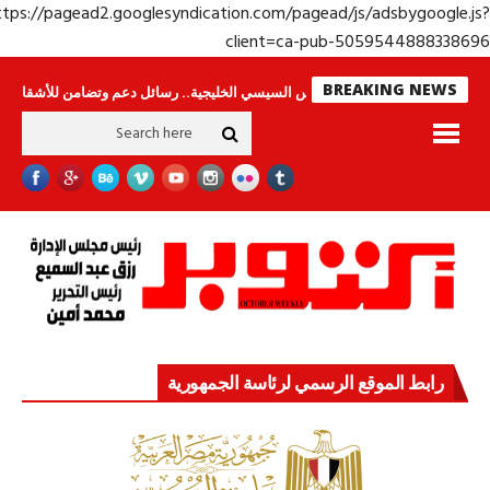
https://pagead2.googlesyndication.com/pagead/js/adsbygoogle.j
client=ca-pub-50595448883386
BREAKING NEWS
جولة الرئيس السيسي الخليجية.. رسائل دعم وتضامن للأشقاء
جهاز مستقبل م
رابط الموقع الرسمي لرئاسة الجمهورية