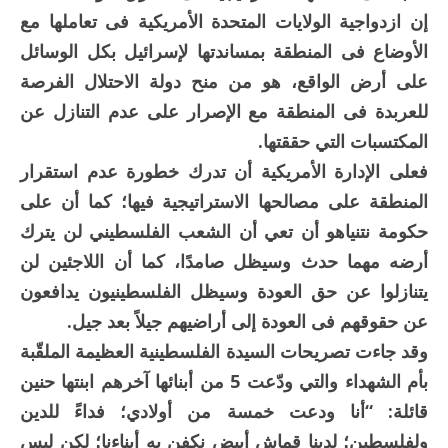
إن ازدواجية الولايات المتحدة الأمريكية فى تعاملها مع
الأوضاع فى المنطقة بمساندتها لإسرائيل بكل الوسائل
على أرض الواقع، هو من منح دولة الاحتلال الفرصة
للعربدة فى المنطقة مع الإصرار على عدم التنازل عن
المكتسبات التي حققتها.
فعلى الإدارة الأمريكية أن تدرك خطورة عدم استقرار
المنطقة على مصالحها الاستراتيجية فيها؛ كما أن على
حكومة نتنياهو أن تعي أن الشعب الفلسطيني لن يترك
أرضه مهما حدث وسيظل صامدًا، كما أن اللاجئين لن
يتنازلوا عن حق العودة وسيظل الفلسطينيون يدافعون
عن حقوقهم فى العودة إلى أراضيهم جيلاً بعد جيل.
وقد جاءت تصريحات السيدة الفلسطينية العظيمة الملقّبة
بأم الشهداء والتي ودّعت 5 من أبنائها آخرهم ابنتها حنين
قائلة: “أنا ودعت خمسة من أولادي؛ فداءً للدين
ولفلسطين؛ لدينا قماش أبيض نكفن به أبناءنا؛ لكن ليس