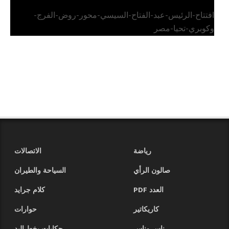
افتتاح-الرئيس-عبد-الفتاح-السيسي-محور-روض-الفرج-
وكوبري-تحيا-مصر
رياضة
الاتصالات
صالون الرأي
السياحة والطيران
العدد PDF
كلام جرايد
كاريكاتير
حوارات