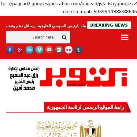
https://pagead2.googlesyndication.com/pagead/js/adsbygoogle.j
client=ca-pub-50595448883386
BREAKING NEWS
حراس لا ينامون
جولة الرئيس السيسي الخليجية.. رسائل دعم وتضامن للأشقاء
رابط الموقع الرسمي لرئاسة الجمهورية