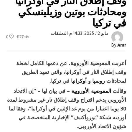
وقف إطلاق النار في أوكرانيا
ومحادثات بوتين وزيلينسكي
في تركيا
على
مايو 12, 2025, 14:33 م
التعليقات
0
1127
المفوضية
الأوروبية
By
Amr
تدعم
خطة
وقف
إطلاق
أعربت المفوضية الأوروبية، عن دعمها الكامل لخطة
النار
في
وقف إطلاق النار في أوكرانيا، والتي تمهد الطريق
أوكرانيا
ومحادثات
لمحادثات
روسيا
و
أوكرانيا
في تركيا.
بوتين
وزيلينسكي
وقالت
المفوضية الأوروبية
– في بيان لها – “إن الاتحاد
في
تركيا
الأوروبي يدعم اقتراح وقف إطلاق نار غير مشروط لمدة
مغلقة
30 يوما اعتبارا من يوم غد الإثنين في أوكرانيا”، وفقا لما
أوردته شبكة “يوروأكتيف” الإخبارية المتخصصة في
شؤون الاتحاد الأوروبي.