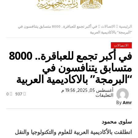
الرئيسية
الاتصالات
في أكبر تجمع للعباقرة.. 8000 متسابق يتنافسون في
“البرمجة” بالاكاديمية العربية
الاتصالات
في أكبر تجمع للعباقرة.. 8000
متسابق يتنافسون في
“البرمجة” بالاكاديمية العربية
أغسطس 05, 2025, 19:56 م
0
937
على
التعليقات
في
By
Amr
أكبر
تجمع
للعباقرة..
8000
سلوى محمود
متسابق
يتنافسون
انطلقت بالأكاديمية العربية للعلوم والتكنولوجيا والنقل
في