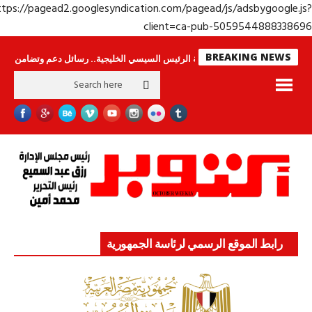
https://pagead2.googlesyndication.com/pagead/js/adsbygoogle.j
client=ca-pub-50595448883386
BREAKING NEWS
اس لا ينامون
جولة الرئيس السيسي الخليجية.. رسائل دعم وتضامن للأشقاء
ج
رابط الموقع الرسمي لرئاسة الجمهورية