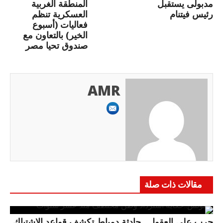
مدبولى يستقبل
المنطقة الغربية
رئيس فيتنام
العسكرية تنظم
فعاليات (أسبوع
الخير) بالتعاون مع
صندوق تحيا مصر
AMR
مقالات ذات صلة
حرب على العقول.. حادثة دمياط تكشف قواعد الاشتباك