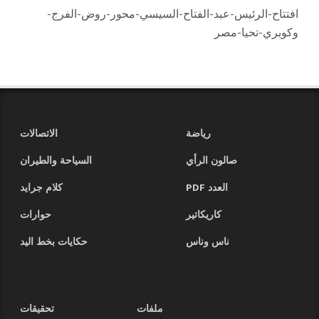
افتتاح-الرئيس-عبد-الفتاح-السيسي-محور-روض-الفرج-
وكوبري-تحيا-مصر
رياضة
الاتصالات
صالون الرأي
السياحة والطيران
العدد PDF
كلام جرايد
كاريكاتير
حوارات
ناس وناس
حكايات بخط اليد
ملفات
تحقيقات