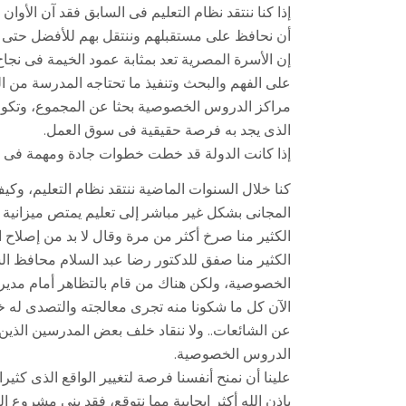
إذا كنا ننتقد نظام التعليم فى السابق فقد آن الأوا
أن نحافظ على مستقبلهم وننتقل بهم للأفضل حتى لا
إن الأسرة المصرية تعد بمثابة عمود الخيمة فى نجاح
على الفهم والبحث وتنفيذ ما تحتاجه المدرسة من ال
مراكز الدروس الخصوصية بحثا عن المجموع، وتكون 
الذى يجد به فرصة حقيقية فى سوق العمل.
إذا كانت الدولة قد خطت خطوات جادة ومهمة فى سبي
كنا خلال السنوات الماضية ننتقد نظام التعليم، وك
المجانى بشكل غير مباشر إلى تعليم يمتص ميزانية 
الكثير منا صرخ أكثر من مرة وقال لا بد من إصلاح ا
الكثير منا صفق للدكتور رضا عبد السلام محافظ ا
الخصوصية، ولكن هناك من قام بالتظاهر أمام مديرية 
الآن كل ما شكونا منه تجرى معالجته والتصدى له خ
عن الشائعات.. ولا ننقاد خلف بعض المدرسين الذ
الدروس الخصوصية.
علينا أن نمنح أنفسنا فرصة لتغيير الواقع الذى كثيرا
بإذن الله أكثر إيجابية مما نتوقع، فقد بنى مشروع