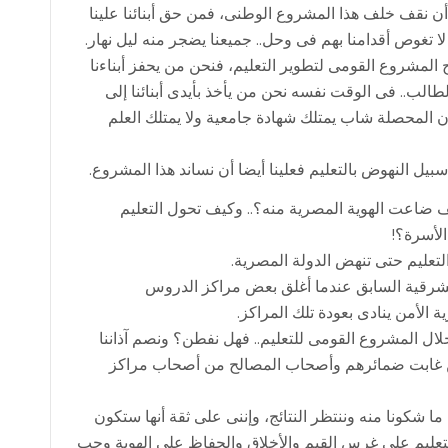
ن أن نقف خلف هذا المشروع الوطنى، فمن حق أبنائنا علينا
 تغوص أقدامنا بهم فى وحل.. جميعنا يضجر منه ليل نهار.
 المشروع القومى لتطوير التعليم، فنحن من يحفز أبناءنا
طالب.. فى الوقت نفسه نحن من يأخذ بأيدى أبنائنا إلى
المحصلة شاب يمتلك شهادة جامعية ولا يمتلك العلم
ل النهوض بالتعليم فعلينا أيضا أن نساند هذا المشروع.
يف ضاعت الهوية المصرية منه؟.. وكيف تحول التعليم
الأسرة؟!
لتعليم حتى تنهض الدولة المصرية.
لشرقية السابق عندما أغلق بعض مراكز الدروس
الأمن ينادى بعودة تلك المراكز.
لال المشروع القومى للتعليم.. فهل نفطن؟ ونصم آذاننا
ين غابت ضمائرهم وأصحاب المصالح من أصحاب مراكز
 ما شكونا منه وننتظر النتائج، وإننى على ثقة أنها ستكون
 التعليم على غرس القيم والأخلاق والحفاظ على الهوية وحب