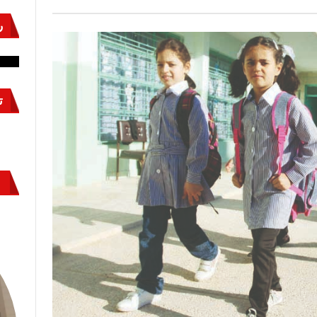
ر
نشئ
كيف تحمي مصر ثرواتها في الجنوب؟
حر
معركة لا تُرى.. وحراس لا ينامون
قو
ت