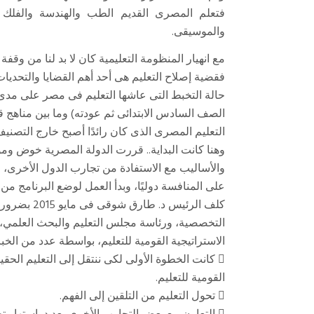
فتعلم المصرى القديم الطب والهندسة والفلك و
والموسيقى.
مع انهيار المنظومة التعليمية كان لا بد لنا من وق
فقضية إصلاح التعليم هى أحد أهم القضايا والتحديات 
حالة التخبط التى عاشها التعليم فى مصر على مدى عد
الصف السادس الابتدائى ثم عودته) وما بين مناهج قد 
التعليم المصرى الذى كان رائدًا أصبح خارج التصنيف
وهنا كانت البداية.. قررت الدولة المصرية خوض وم
والأساليب مع الاستفادة من تجارب الدول الأخرى،
على المنافسة دوليًا، وبدأ العمل لوضع البرنامج من
كلف الرئيس د
التخصصية، ورئاسة مجلس التعليم والبحث العلمي، وحا
الاستراتيجية القومية للتعليم، بواسطة عدد من الخبر
 كانت الخطوة الأولى لكى ننتقل إلى التعليم الحقيق
القومية للتعليم.
 تحول التعليم من التلقين إلى الفهم.