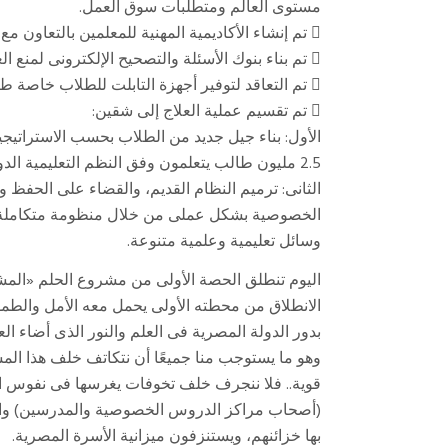
مستوى العالم ومتطلبات سوق العمل.
 تم إنشاء الأكاديمية المهنية للمعلمين بالتعاون مع اليونيسيف.
 تم بناء بنوك الأسئلة والتصحيح الإلكترونى لمنع الغش وتسرب الامتحانات.
 تم التعاقد لتوفير أجهزة التابلت للطلاب خاصة طلاب المدارس الثانوية.
 تم تقسيم عملية العلاج إلى شقين:
الأول: بناء جيل جديد من الطلاب بحسب الاستراتيجية
2.5 مليون طالب يتعلمون وفق النظم التعليمية الدولية، داخل المدارس الحكومية.
الثانى: ترميم النظام القديم، والقضاء على الحفظ 
الخصوصية بشكل عملى من خلال منظومة متكاملة تمن
وسائل تعليمية وعلمية متنوعة.
اليوم تنطلق الحصة الأولى من مشروع الحلم «المشر
الانطلاق من محطته الأولى يحمل معه الأمل والطم
بدور الدولة المصرية فى العلم والنور الذى أضاء ا
وهو ما يستوجب منا جميعًا أن نتكاتف خلف هذا المش
قوية.. فلا ننجرف خلف تخوفات يغرسها فى نفوس 
بها خزائنهم، ويستنزفون ميزانية الأسرة المصرية.