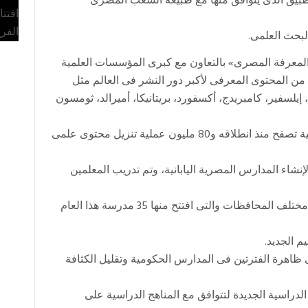
تطبيق الذى يتوافق منها مع طبيعة الشعب المصرى
افتت
الفر
لمعرفة المصرى» بالتعاون مع كبرى المؤسسات العلمية
 من المحتوى المعرفى لأكبر دور النشر فى العالم مثل
لسفير، كامبريدج، أكسفورد، بريتانيكا، أميرالد، ثومسون
 شهد الموقع الخاص ببنك المعرفة 130 مليون عملية تصفح منذ انطلاقه و80 مليون عملية تنزيل محتوى علمى
 لإنشاء المدارس المصرية اليابانية، وتم تدريب المعلمين
 تم إنشاء عدد من المدارس المصرية اليابانية فى مختلف المحافظات والتى افتتح منها 35 مدرسة هذا العام
للقضاء على ظاهرة الفترتين فى المدارس الحكومية وتقليل الكثافة
د الدراسية الجديدة لتتوافق مع المناهج الدراسية على