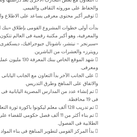
 التعاون مع بعض التجارب الأخرى بعد دراستها و
والحفاظ على موروثه الثقافى والقيمى.
 توفير أكبر محتوى معرفى يساعد على الاطلاع والبحث العلمى.
بدأت أولى خطوات المشروع القومى بإطلاق «بنك ا
والمعرفية، وهو أكبر مكتبة رقمية فى العالم تتكون
«سبرنجر – نيتشر، ناشونال جيوجرافيك، ديسكفرى، إي
رويترز» والعشرات من الناشرين.
ومعرفى.
 على الجانب الآخر بدأ التعاون مع الجانب اليابانى
والاتفاق على المناهج وطرق التدريس.
فى 19 محافظة.
 تم تدريب 128 ألف معلم ليكونوا باكورة ثورة التعليم الجديد.
 تم بناء أكثر من 11 ألف فصل حكومى 
الطلابية فى الفصول.
 بدأ المركز القومى لتطوير المناهج فى بناء الموا