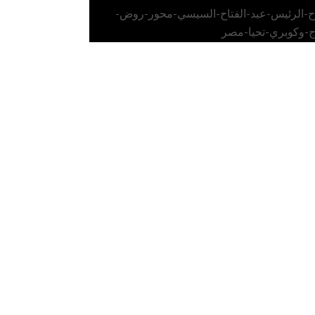
اح-الرئيس-عبد-الفتاح-السيسي-محور-روض-
ج-وكوبري-تحيا-مصر