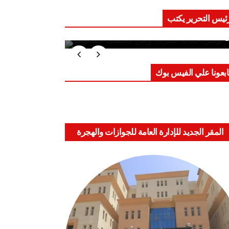
ئيس التحرير يكتب
ب على العقول.. حادثة دمياط تكشف
اعد الاشتباك الجديدة
ابعونا علي الفيس بوك
المقر الجديد للإدارة العامة للجوازات والهجرة
والجنسية بالعباسية