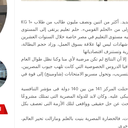
دق جرس «الحصة الأولى» من العام الدراسي الجديد.. أكثر من اثنين ونصف مليون طالب من طلاب «1 KG
الأولى من «الحلم القومي».. حلم تعليم يرتقى إلى المستوى
صل إليه مستوى التعليم في مصر خاصة خلال السنوات العشرين
شهادات ليس لها علاقة بسوق العمل، وزاد حجم البطالة،
ية وتستنزف اقتصادياتها
لا أن النتائج لم تكن مرضية لأي منا وكنا نظل طوال العام
افيا الدروس الخصوصية التي كانت تلهب جيوب المصريين،
لتسريب، وتحول مسربو الامتحانات (شاومينج) إلى قوة في
خرجت مصر من التصنيف الدولى العام بعد أن احتلت المركز 141 من بين 140 دولة فى مؤشر التنافسية
20 فلم يكن هناك ما نبكى عليه.. وكان لابد للدولة المصرية التى تمتلك مشروعًا
 تبحث عن حل حقيقى وواقعى لتلك الأزمة التى تعصف بكل
ا
ت، فالحضارة المصرية بنيت بالعلم ومازالت تحير العالم،
خرى.