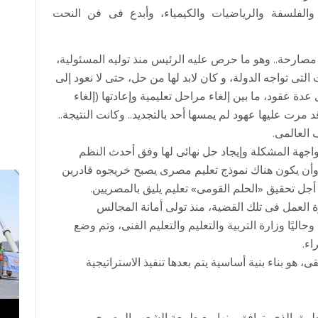
الفلسفة والرياضيات والكيمياء، وأبدع فى فن النحت
فة مصارحة.. وهو ما حرص عليه الرئيس منذ توليه المسئولية،
التى تواجه الدولة، و كان لابد لها من حل، حتى لا نعود إلى
ة عقود، ما بين إلغاء مراحل تعليمية وإعادتها (إلغاء
مرت عليها عهود لم يمسها أحد بالتجديد.. وكانت النتيجة..
 العالمى.
واجهة المشكلة وإيجاد حل نهائى لها وفق أحدث النظم
 وأن يكون هناك نموذج تعليم مصرى يصبح خريجوه قادرين
 أجل تحقيق «الحلم القومى» تعليم يليق بالمصريين.
. طارق شوقى فى مايو 2015 بضرورة العمل فى تلك القضية، منذ تولى أمانة المجالس
ليًا وزارة التربية والتعليم والتعليم الفنى، وتم وضع
اء.
ى، هو بناء بنية أساسية يتم بعدها تنفيذ الاستراتيجية