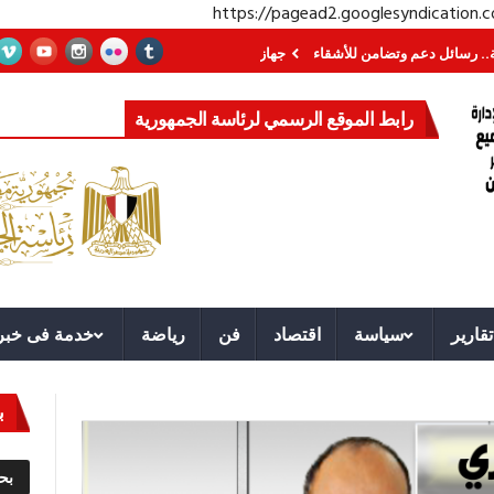
https://pagead2.googlesyndication
 وتضامن للأشقاء
جهاز مستقبل مصر نموذجا.. لماذا تُنشئ الدول كيانات تنموية عم
رابط الموقع الرسمي لرئاسة الجمهورية
تقارير
سياسة
اقتصاد
فن
رياضة
خدمة فى خبر
ب