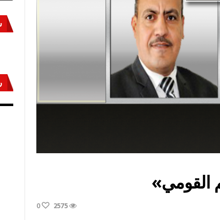
س
ر
أكتوبر «النصر» و«المجلة»
مص
م القومي»
0
2575