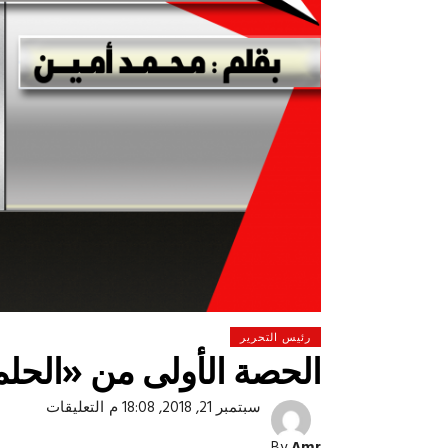
رئيس التحرير
الحصة الأولى من «الحل
على
سبتمبر 21, 2018, 18:08 م
التعليقات
 لولاد بلدنا
التشجيع «أخلاق» وليس «تحفيل»
الحصة
الأولى