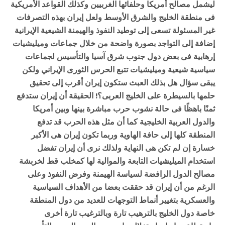
ليشمل
مصالح
أمريكا
وحلفائها
الغربيين
وكذلك
القواعد
الأمريكية
فى
منطقة
الخليج
والشرق
الأوسط
ولعل
إيران
بهذه
التصرفات
غير
المسئولة
تسعى
إلى
توطيد
النفوذ
والهيمنة
الشيعية
الإيرانية
إضافة
إلى
التواجد
بصورة
واضحة
من
خلال
جماعات
وميليشيات
إرهابية
فى
بعض
دول
جنوب
شرق
آسيا
والتأسيس
لجماعات
سياسية
شيعية
وميليشيات
تتبع
الحرس
الثورى
الإيراني
ولكن
يبقى
سؤال
هل
بذلك
العبث
ستكون
إيران
أقرب
إلى
تحقيق
حلمها
بالسيطرة
على
الخليج
العربى؟
!
الحقيقة
أن
إيران
ستدفع
ثمنًا
باهظًا
فى
حالة
نشوب
حرب
مباشرة
بينها
وبين
أمريكا
والدول
العربية
الخليجية
كما
أن
مثل
هذه
الحرب
قد
تدفع
المنطقة
كلها
إلى
حافة
الهاوية
وربما
تكون
إيران
هى
الأكبر
خسارة
إن
لم
تكن
هى
النهاية
ولذلك
نرى
أن
إيران
تفضل
استخدام
الميليشيات
التابعة
والموالية
لها
كمخلب
قط
لخربشة
مصالح
الدول
الرافضة
لسياسة
الهيمنة
وفرض
النفوذ
وعلى
الرغم
من
أن
إيران
قد
حققت
بعضا
من
الأهداف
السياسية
والعسكرية
بتغيير
أنماط
التوجهات
للعديد
من
دول
المنطقة
خاصة
دول
الخليج
بالترهيب
تارة
وبالترغيب
تارة
أخرى