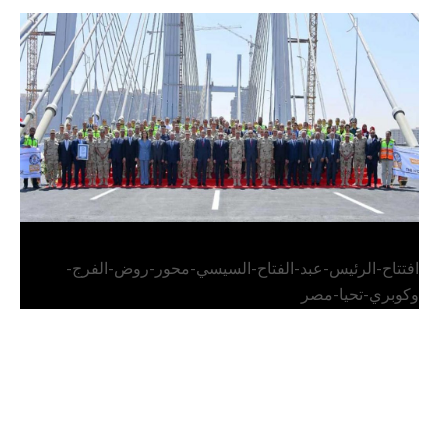
الرئيس عبد الفتاح السيسي يفتتح محور روض الفرج
وكوبري تحيا مصر
افتتاح-الرئيس-عبد-الفتاح-السيسي-محور-روض-الفرج-
وكوبري-تحيا-مصر