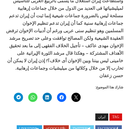
واستطاعت
إيران
استغلال
ما
يسمى
بالربيع
العربى
للتأسيس
لميليشياتها
فى
العديد
من
الدول
من
خلال
جماعات
إرهابية
مسلحة
ليس
بالضرورة
جماعات
شيعية
إنما
ثبت
أن
إيران
تدعم
جماعات
إرهابية
سنية
كما
أن
إيران
تدعم
تنظيم
الإخوان
المسلمين
وهو
تنظيم
سنى
عربى
ورغم
أن
أدبيات
الإخوان
ترفض
العقيدة
الشيعية
ولكن
المصالح
توافقت
وعلى
حد
تصريح
مرشد
الإخوان
مهدى
عاكف
–
تأجيل
الخلاف
الفقهى
إلى
ما
بعد
تحقيق
الأهداف
المشتركة
–
وهكذا
قال
مرشد
الثورة
الإيرانية
على
خامينى
ليس
بيننا
وبين
الإخوان
أى
خلاف؟
!
إذن
إيران
لا
يمكن
أن
تحارب
إلا
من
خلال
وكلائها
من
ميليشيات
وجماعات
إرهابية.
حسن زعفان
شارك هذا الموضوع:
TAG
ايران
LINKEDIN
GOOGLE+
TWITTER
FACEBOOK