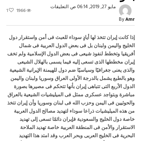
على
مايو 27, 2019, 06:14 ص
التعليقات
1
1966
ميليشيات
إيران
By
Amr
والحرب
بالوكالة
مغلقة
إذا
كانت
إيران
تتخذ
لها
أيادٍ
سوداء
للعبث
فى
أمن
واستقرار
دول
الخليج
واليمن
ولبنان
بل
فى
بعض
الدول
العربية
فى
شمال
أفريقيا
وتخطط
لنفوذ
شيعى
فى
بعض
الدول
الإسلامية
ولم
تخف
إيران
مخططها
الذى
تسعى
إليه
فيما
يسمى
بالهلال
الشيعى
والذى
يعنى
جغرافيًا
وسياسيًا
ضم
دول
للهيمنة
الإيرانية
الشيعية
وهو
بالطبع
يشمل
بالدرجة
الأولى
العراق
وسوريا
ولبنان
واليمن
الدول
الأربع
التى
تتباهى
إيران
بأنها
تتحكم
فى
مصيرها
بصورة
مباشرة
وبتواجد
عسكرى
ممثل
فى
الميليشيات
الشيعية
بالعراق
والحوثيين
فى
اليمن
وحزب
الله
فى
لبنان
وسوريا
وأن
إيران
تتخذ
من
هذه
الميليشيات
ذراعا
سوداء
لتهديد
مصالح
الدول
العربية
خاصة
دول
الخليج
والسعودية
فإيران
دائمًا
تسعى
إلى
تهديد
الاستقرار
والأمن
فى
المنطقة
العربية
خاصة
تهديد
الملاحة
البحرية
فى
الخليج
العربى
وبحر
العرب
وقد
امتد
هذا
التهديد