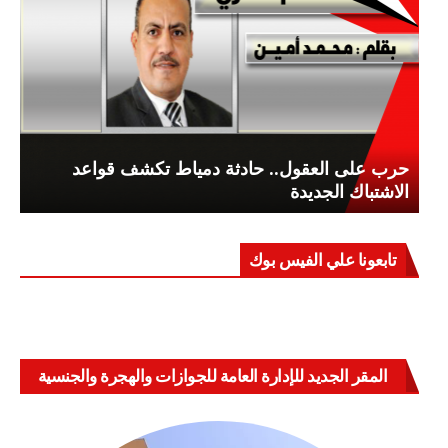
حرب على العقول.. حادثة دمياط تكشف قواعد
الاشتباك الجديدة
تابعونا علي الفيس بوك
المقر الجديد للإدارة العامة للجوازات والهجرة والجنسية
بالعباسية