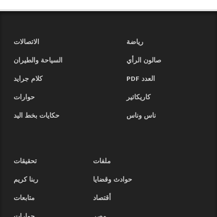
رياضة
الاتصالات
صالون الرأي
السياحة والطيران
العدد PDF
كلام جرايد
كاريكاتير
حوارات
ناس وناس
حكايات بخط اليد
ملفات
تحقيقات
حوادث وقضايا
ربنا كريم
أقتصاد
متابعات
مصر
حوارات