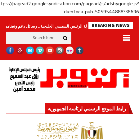
https://pagead2.googlesyndication.com/pagead/js/adsbygoogle.j
client=ca-pub-50595448883386
BREAKING NEWS
س لا ينامون
جولة الرئيس السيسي الخليجية.. رسائل دعم وتضامن للأشقاء
جه
رابط الموقع الرسمي لرئاسة الجمهورية