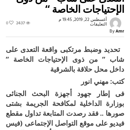
الإحتياجات الخاصة “
أغسطس 22, 2019, 19:45 م
0
2437
على
التعليقات
By
Amr
تحديد
وضبط
مرتكبى
واقعة
تحديد وضبط مرتكبى واقعة التعدى على
التعدى
على
شاب ” من ذوى الإحتياجات الخاصة ”
شاب
”
داخل محل حلاقة بالشرقية
من
ذوى
كتب: مهني انور
الإحتياجات
الخاصة
“
فى إطار جهود أجهزة البحث الجنائى
مغلقة
بوزارة الداخلية لمكافحة الجريمة بشتى
صورها .. فقد رصدت المتابعة تداول مقطع
فيديو على موقع التواصل الإجتماعى (فيس