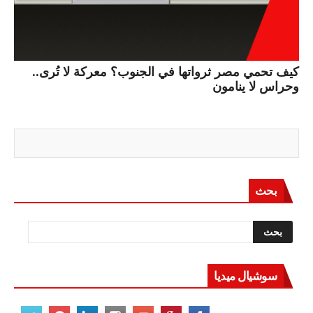
كيف تحمي مصر ثرواتها في الجنوب؟ معركة لا تُرى..
وحراس لا ينامون
بحث
سوشيال ميديا