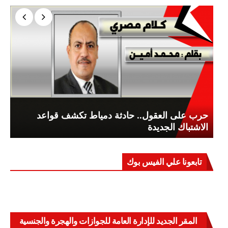
حرب على العقول.. حادثة دمياط تكشف قواعد
الاشتباك الجديدة
تابعونا علي الفيس بوك
المقر الجديد للإدارة العامة للجوازات والهجرة والجنسية