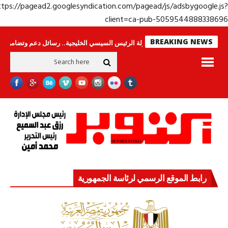
https://pagead2.googlesyndication.com/pagead/js/adsbygoogle.j
client=ca-pub-50595448883386
BREAKING NEWS
اس لا ينامون
جولة الرئيس السيسي الخليجية.. رسائل دعم وتضامن للأشقاء
ج
رابط الموقع الرسمي لرئاسة الجمهورية