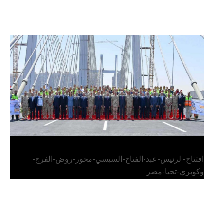
الرئيس عبد الفتاح السيسي يفتتح محور روض الفرج
وكوبري تحيا مصر
افتتاح-الرئيس-عبد-الفتاح-السيسي-محور-روض-الفرج-
وكوبري-تحيا-مصر