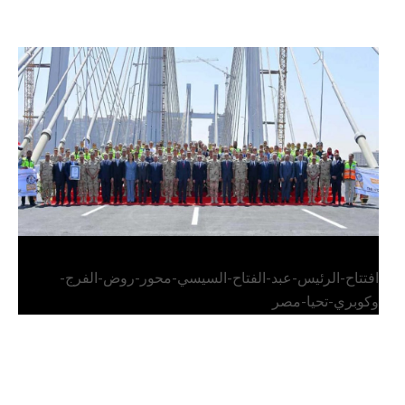
الرئيس عبد الفتاح السيسي يفتتح محور روض الفرج
وكوبري تحيا مصر
افتتاح-الرئيس-عبد-الفتاح-السيسي-محور-روض-الفرج-
وكوبري-تحيا-مصر