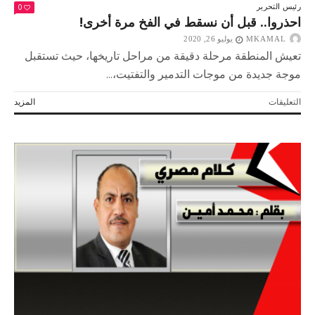
0
رئيس التحرير
احذروا.. قبل أن نسقط في الفخ مرة أخرى!
MKAMAL
يوليو 26, 2020
تعيش المنطقة مرحلة دقيقة من مراحل تاريخها، حيث تستقبل
موجة جديدة من موجات التدمير والتفتيت،...
على
التعليقات
المزيد
احذروا..
قبل
أن
نسقط
في
الفخ
مرة
أخرى!
مغلقة