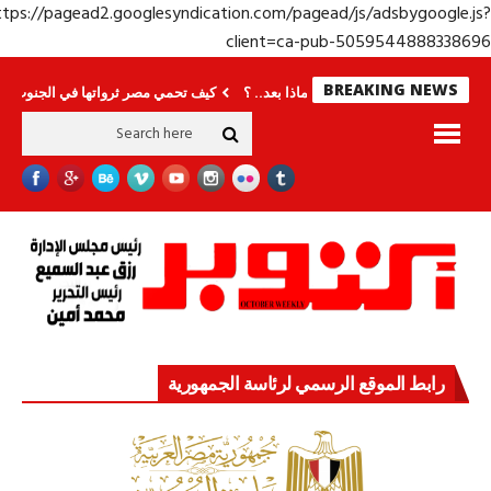
https://pagead2.googlesyndication.com/pagead/js/adsbygoogle.j
client=ca-pub-50595448883386
BREAKING NEWS
انتهى المونديال فماذا بعد.. ؟
كيف تحمي مصر ثرواتها في الجنوب؟ معركة لا تُ
رابط الموقع الرسمي لرئاسة الجمهورية