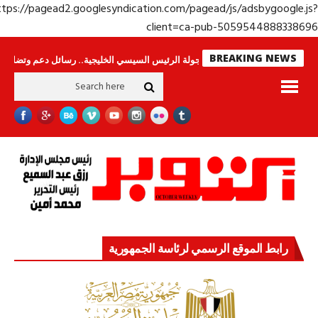
https://pagead2.googlesyndication.com/pagead/js/adsbygoogle.j
client=ca-pub-50595448883386
BREAKING NEWS
 وحراس لا ينامون
جولة الرئيس السيسي الخليجية.. رسائل دعم وتضامن للأشقاء
رابط الموقع الرسمي لرئاسة الجمهورية