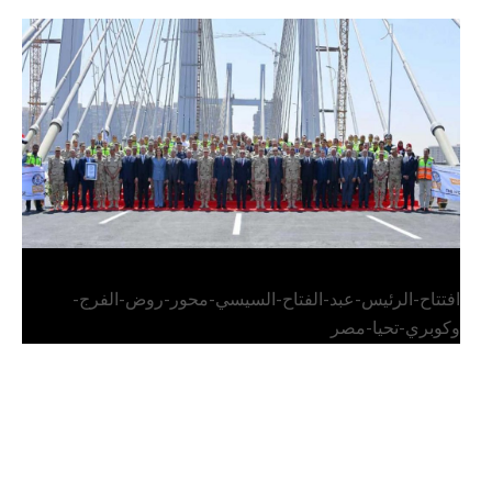
الرئيس عبد الفتاح السيسي يفتتح محور روض الفرج
وكوبري تحيا مصر
افتتاح-الرئيس-عبد-الفتاح-السيسي-محور-روض-الفرج-
وكوبري-تحيا-مصر