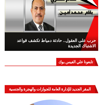
حرب على العقول.. حادثة دمياط تكشف قواعد
الاشتباك الجديدة
تابعونا علي الفيس بوك
المقر الجديد للإدارة العامة للجوازات والهجرة والجنسية
بالعباسية