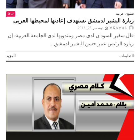
0
شئون عربية
زيارة البشير لدمشق تستهدف إعادتها لمحيطها العربى
MKAMAL
ديسمبر 25, 2018
قال سفير السودان لدى مصر ومندوبها لدى الجامعة العربية، إن
زيارة الرئيس عمر حسن البشير لدمشق...
على
التعليقات
المزيد
زيارة
البشير
لدمشق
تستهدف
إعادتها
لمحيطها
العربى
مغلقة