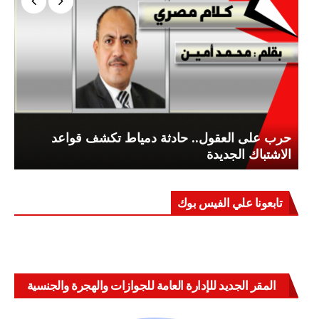
حرب على العقول.. حادثة دمياط تكشف قواعد
الاشتباك الجديدة
تابعونا علي الفيس بوك
المقر الجديد للإدارة العامة للجوازات والهجرة والجنسية
بالعباسية