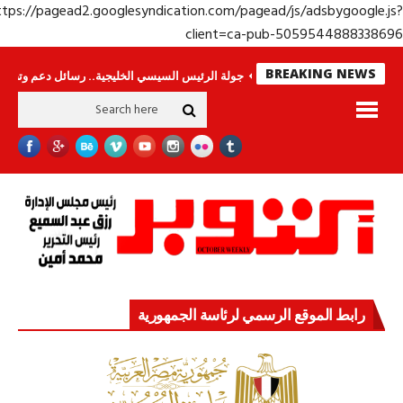
https://pagead2.googlesyndication.com/pagead/js/adsbygoogle.j
client=ca-pub-50595448883386
BREAKING NEWS
. وحراس لا ينامون
جولة الرئيس السيسي الخليجية.. رسائل دعم وتضامن للأشقاء
رابط الموقع الرسمي لرئاسة الجمهورية