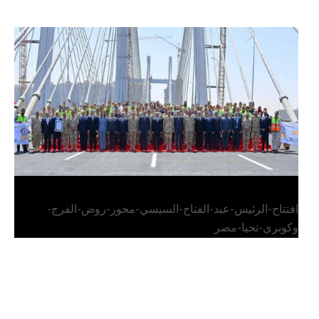
الرئيس عبد الفتاح السيسي يفتتح محور روض الفرج
وكوبري تحيا مصر
افتتاح-الرئيس-عبد-الفتاح-السيسي-محور-روض-الفرج-
وكوبري-تحيا-مصر