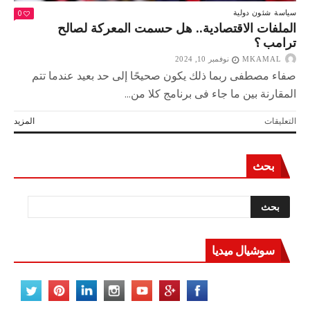
0
سياسة
شئون دولية
الملفات الاقتصادية.. هل حسمت المعركة لصالح
ترامب ؟
MKAMAL
نوفمبر 10, 2024
صفاء مصطفى ربما ذلك يكون صحيحًا إلى حد بعيد عندما تتم
المقارنة بين ما جاء فى برنامج كلا من...
على
التعليقات
المزيد
الملفات
الاقتصادية..
هل
بحث
حسمت
المعركة
لصالح
ترامب ؟
مغلقة
سوشيال ميديا