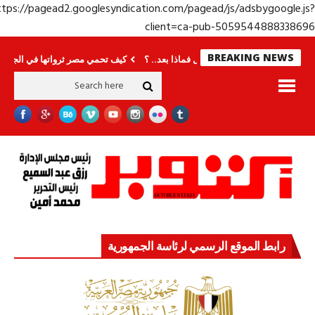
https://pagead2.googlesyndication.com/pagead/js/adsbygoogle.j
client=ca-pub-50595448883386
BREAKING NEWS
ديدة
انتهى المونديال فماذا بعد.. ؟
كيف تحمي مصر ثرواتها في الجنوب؟ معركة ل
رابط الموقع الرسمي لرئاسة الجمهورية