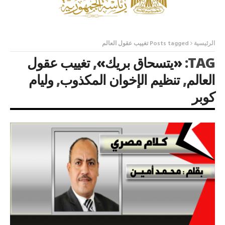
الرئيسية
Posts tagged تغييب عقول العالم
TAG:
«يتسحاق بريك»
,
تغييب عقول
العالم
,
تنظيم الإخوان المكذوب
,
وليام
كوبر