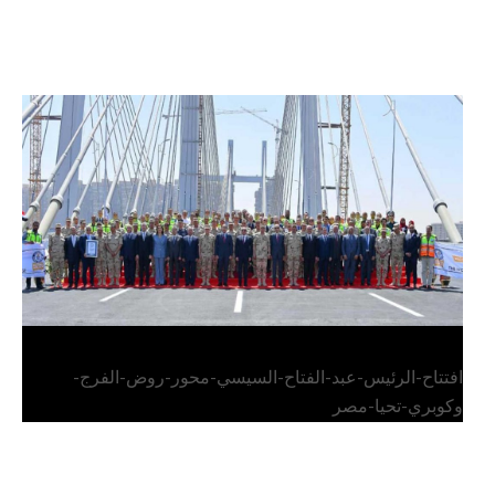
الرئيس عبد الفتاح السيسي يفتتح محور روض الفرج
وكوبري تحيا مصر
افتتاح-الرئيس-عبد-الفتاح-السيسي-محور-روض-الفرج-
وكوبري-تحيا-مصر