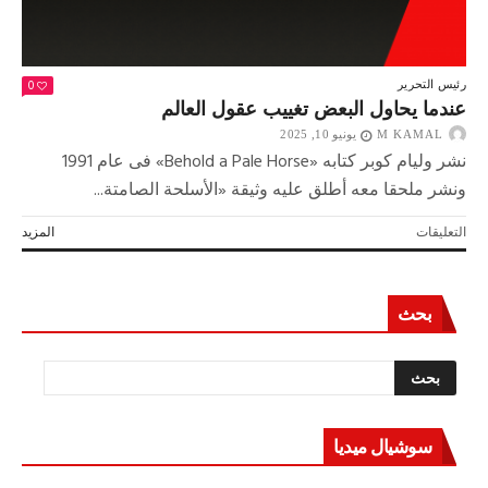
0
رئيس التحرير
عندما يحاول البعض تغييب عقول العالم
M KAMAL
يونيو 10, 2025
نشر وليام كوبر كتابه «Behold a Pale Horse» فى عام 1991
ونشر ملحقا معه أطلق عليه وثيقة «الأسلحة الصامتة...
على
التعليقات
المزيد
عندما
يحاول
البعض
بحث
تغييب
عقول
العالم
مغلقة
سوشيال ميديا