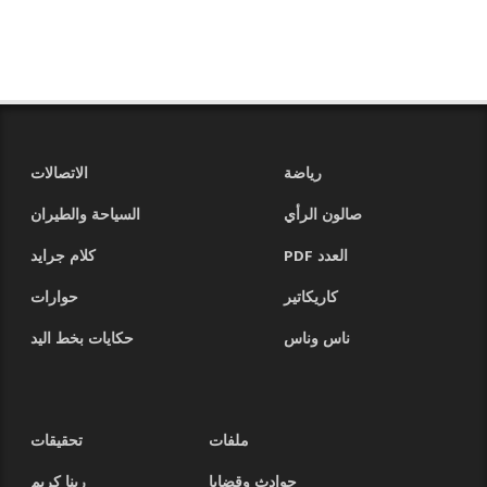
رياضة
الاتصالات
صالون الرأي
السياحة والطيران
العدد PDF
كلام جرايد
كاريكاتير
حوارات
ناس وناس
حكايات بخط اليد
ملفات
تحقيقات
حوادث وقضايا
ربنا كريم