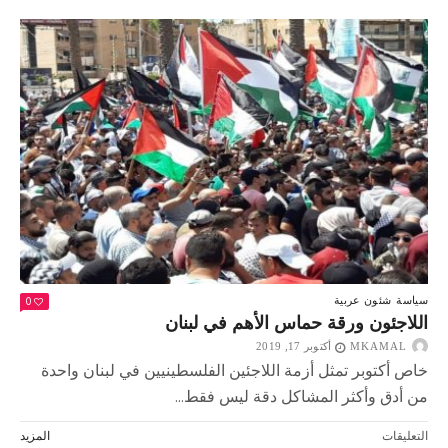
مشاركتها
في
موقعة
الدراجات….ما
هى
تفاصيل
التحالف
الاستراتيجي
بين
حماس
وحزب
الله
مغلقة
0
سياسة
شئون عربية
اللاجئون ورقة حماس الأهم في لبنان
MKAMAL
أكتوبر 17, 2019
خاص أكتوبر تمثل أزمة اللاجئين الفلسطينيين في لبنان واحدة
من أدق وأكثر المشاكل دقة ليس فقط...
على
التعليقات
المزيد