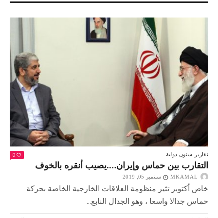
اللاجئون
ورقة
حماس
الأهم
في
لبنان
مغلقة
0
تقارير
شئون دولية
التقارب بين حماس وإيران….يصيب أنقره بالخوف
MKAMAL
سبتمبر 05, 2019
خاص أكتوبر تثير منظومة العلاقات الخارجية الخاصة بحركة
حماس جدالا واسعا ، وهو الجدال النابع...