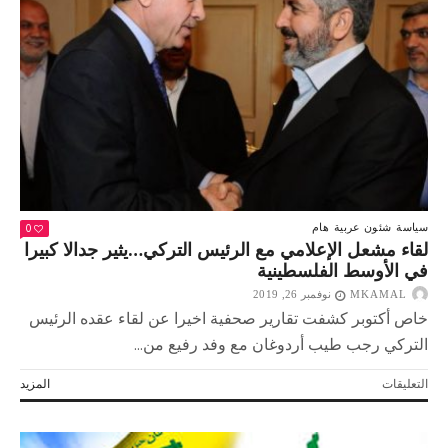
يثير
قضية
تواجد
الحركة
في
الخارج
مغلقة
0
سياسة
شئون عربية
هام
لقاء مشعل الإعلامي مع الرئيس التركي…يثير جدالا كبيرا
في الأوسط الفلسطينية
MKAMAL
نوفمبر 26, 2019
خاص أكتوبر كشفت تقارير صحفية اخيرا عن لقاء عقده الرئيس
التركي رجب طيب أردوغان مع وفد رفيع من...
على
التعليقات
المزيد
لقاء
مشعل
الإعلامي