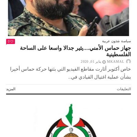
0
سياسة
شئون عربية
جهاز حماس الأمني….يثير جدالا واسعا على الساحة
الفلسطينية
MKAMAL
يناير 01, 2020
خاص أكتوبر أثارت مقاطع الفيديو التي بثتها حركة حماس أخيرا
بشأن عملية اغتيال القيادي في...
على
التعليقات
المزيد
جهاز
حماس
الأمني….يثير
جدالا
واسعا
على
الساحة
الفلسطينية