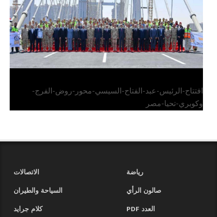
افتتاح-الرئيس-عبد-الفتاح-السيسي-محور-روض-الفرج-
وكوبري-تحيا-مصر
رياضة
الاتصالات
صالون الرأي
السياحة والطيران
العدد PDF
كلام جرايد