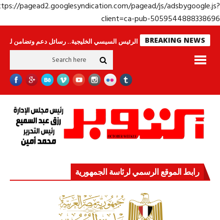
https://pagead2.googlesyndication.com/pagead/js/adsbygoogle.j
client=ca-pub-50595448883386
BREAKING NEWS
امون
جولة الرئيس السيسي الخليجية.. رسائل دعم وتضامن للأشقاء
جهاز مست
رابط الموقع الرسمي لرئاسة الجمهورية