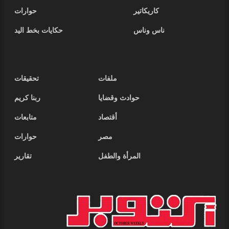
كاريكاتير
حوارات
ناس وناس
حكايات بخط اليد
ملفات
تحقيقات
حوادث وقضايا
ربنا كريم
أقتصاد
متابعات
مصر
حوارات
المرأة والطفل
تقارير