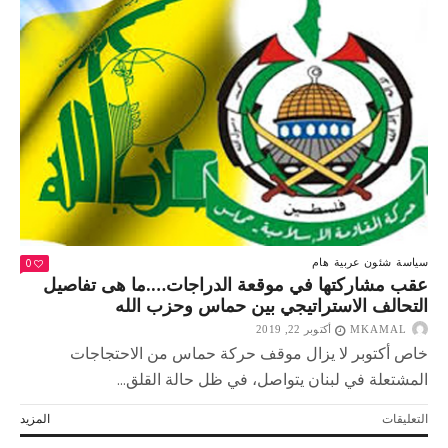
مع
الرئيس
التركي…
يثير
جدالا
كبيرا
في
الأوسط
الفلسطينية
مغلقة
0
سياسة
شئون عربية
هام
عقب مشاركتها في موقعة الدراجات….ما هى تفاصيل
التحالف الاستراتيجي بين حماس وحزب الله
MKAMAL
أكتوبر 22, 2019
خاص أكتوبر لا يزال موقف حركة حماس من الاحتجاجات
المشتعلة في لبنان يتواصل، في ظل حالة القلق...
على
التعليقات
المزيد
عقب