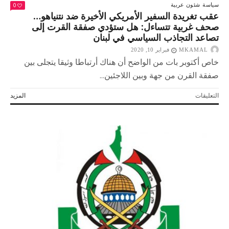
0
سياسة
شئون عربية
عقب تغريدة السفير الأمريكي الأخيرة ضد نتنياهو…
صحف غربية تتساءل: هل ستؤدي صفقة القرت إلى
تصاعد التجاذب السياسي في لبنان
MKAMAL
فبراير 10, 2020
خاص أكتوبر بات من الواضح أن هناك أرتباطا وثيقا يتجلى بين
صفقة القرن من جهة وبين اللاجئين...
على
التعليقات
المزيد
عقب
تغريدة
السفير
الأمريكي
الأخيرة
ضد
نتنياهو…
صحف
غربية
تتساءل:
هل
ستؤدي
صفقة