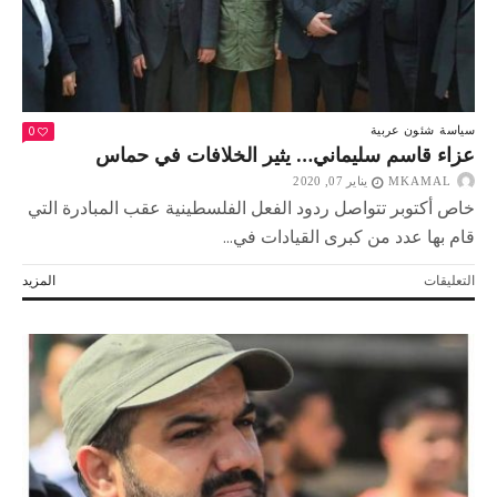
القرن؟
مغلقة
0
سياسة
شئون عربية
عزاء قاسم سليماني… يثير الخلافات في حماس
MKAMAL
يناير 07, 2020
خاص أكتوبر تتواصل ردود الفعل الفلسطينية عقب المبادرة التي
قام بها عدد من كبرى القيادات في...
على
التعليقات
المزيد
عزاء
قاسم
سليماني…
يثير
الخلافات
في
حماس
مغلقة