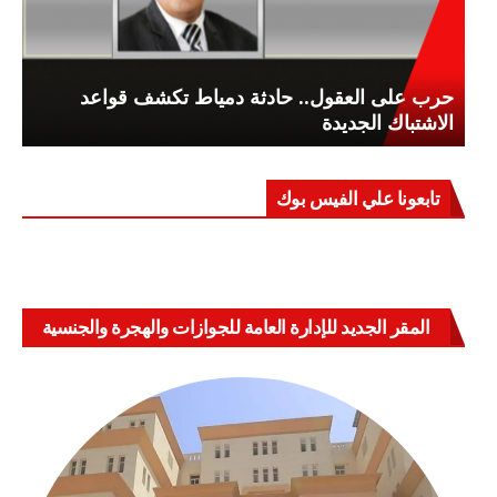
حرب على العقول.. حادثة دمياط تكشف قواعد
الاشتباك الجديدة
تابعونا علي الفيس بوك
المقر الجديد للإدارة العامة للجوازات والهجرة والجنسية
بالعباسية