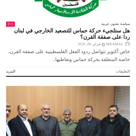
القرت
إلى
تصاعد
التجاذب
0
سياسة
شئون عربية
السياسي
هل ستلجيء حركة حماس للتصعيد الخارجي في لبنان
في
ردا على صفقة القرن؟
لبنان
مغلقة
MKAMAL
فبراير 06, 2020
خاص أكتوبر تتواصل ردود الفعل الفلسطينية على صفقة القرن،
خاصة المتعلقة بحركة حماس وتعاطيها...
على
التعليقات
المزيد
هل
ستلجيء
حركة
حماس
للتصعيد
الخارجي
في
لبنان
ردا
على
صفقة