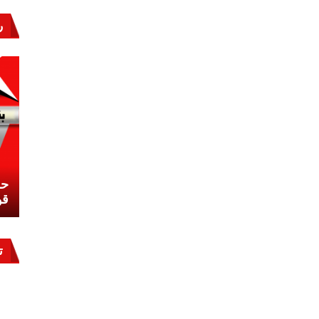
بارز
فى
ر
حرب
أكتوبر
مغلقة
نشئ
كيف تحمي مصر ثرواتها في الجنوب؟
حر
معركة لا تُرى.. وحراس لا ينامون
قو
ت