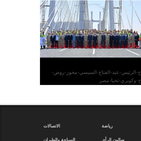
الرئيس عبد الفتاح السيسي يفتتح محور روض
الفرج وكوبري تحيا مصر
اح-الرئيس-عبد-الفتاح-السيسي-محور-روض-
ج-وكوبري-تحيا-مصر
رياضة
الاتصالات
صالون الرأي
السياحة والطيران