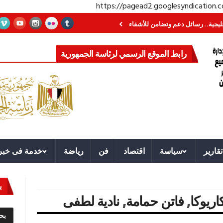
https://pagead2.googlesyndication
رسائل دعم وتضامن للأشقاء
جهاز مستقبل مصر نموذجا.. لماذا تُنشئ الدول كيانات
رابط الموقع الرسمي لرئاسة الجمهورية
تقارير
سياسة
اقتصاد
فن
رياضة
خدمة فى خبر
ب
اريوكا
,
فاتن حمامة
,
نادية لطفى