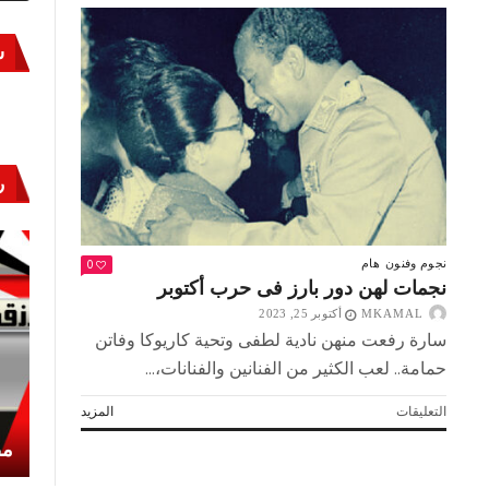
س
ر
0
نجوم وفنون
هام
نجمات لهن دور بارز فى حرب أكتوبر
MKAMAL
أكتوبر 25, 2023
سارة رفعت منهن نادية لطفى وتحية كاريوكا وفاتن
حمامة.. لعب الكثير من الفنانين والفنانات،...
على
التعليقات
المزيد
نجمات
أكتوبر «النصر» و«المجلة»
مص
لهن
دور