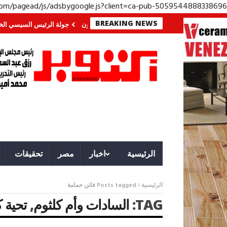
.com/pagead/js/adsbygoogle.js?client=ca-pub-5059544888338696
BREAKING NEWS
في الجنوب؟ معركة لا تُرى.. وحراس لا ينامون
جولة الرئيس السيسي الخليجية.. 
الرئيسية
اخبار
مصر
تحقيقات
الرئيسية
Posts tagged فاتن حمامة
TAG:
السادات وأم كلثوم
,
تحية ك