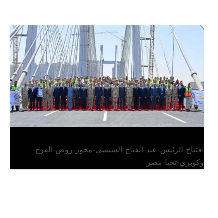
الرئيس عبد الفتاح السيسي يفتتح محور روض الفرج
وكوبري تحيا مصر
افتتاح-الرئيس-عبد-الفتاح-السيسي-محور-روض-الفرج-
وكوبري-تحيا-مصر