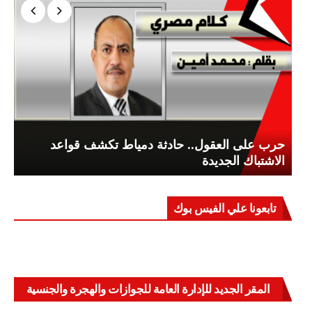
حرب على العقول.. حادثة دمياط تكشف قواعد
الاشتباك الجديدة
تابعونا علي الفيس بوك
المقر الجديد للإدارة العامة للجوازات والهجرة والجنسية
بالعباسية