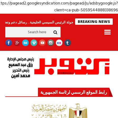
https://pagead2.googlesyndication.com/pagead/js/adsbygoogle.j
client=ca-pub-50595448883386
BREAKING NEWS
.. وحراس لا ينامون
جولة الرئيس السيسي الخليجية.. رسائل دعم وتضامن للأشقاء
رابط الموقع الرسمي لرئاسة الجمهورية