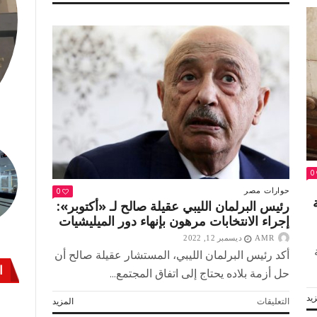
الفائز
بالمركز
الأول
في
الفرع
الثالث
بالمسابقة
العالمية..
محمد
دغيدي:
«القرآن
الكريم»
من
0
أصعب
0
حوارات
مصر
الكليات
ة
رئيس البرلمان الليبي عقيلة صالح لـ «أكتوبر»:
في
إجراء الانتخابات مرهون بإنهاء دور الميليشيات
الأزهر
مغلقة
AMR
ديسمبر 12, 2022
أكد رئيس البرلمان الليبي، المستشار عقيلة صالح أن
ا
حل أزمة بلاده يحتاج إلى اتفاق المجتمع...
يد
على
التعليقات
المزيد
رئيس