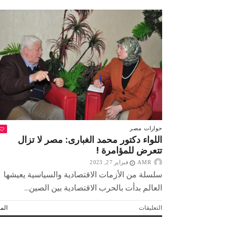
تنشر
تفاصيل
صبح التخطيط خط
جهاز مستقبل مصر نموذجا.. لماذا تُ
المشروع
الدول كيانات تنموية عملاقة؟
و3
نماذج
جديدة..
الغمرى:
حلم
السيارة
الكهربائية..
صناعة
مصرية
مغلقة
حوارات
مصر
اللواء دكتور محمد الغبارى: مصر لا تزال
تتعرض للمؤامرة !
AMR
فبراير 27, 2023
سلسلة من الأزمات الاقتصادية والسياسية يعيشها
العالم بدأت بالحرب الاقتصادية بين الصين...
على
التعليقات
المز
اللواء
دكتور