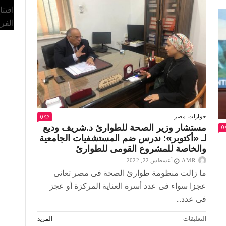
والسلام
افتت
المسيحية
الفر
والإسلام
مغلقة
0
حوارات
مصر
مستشار وزير الصحة للطوارئ د.شريف وديع
0
لـ «أكتوبر»: ندرس ضم المستشفيات الجامعية
والخاصة للمشروع القومى للطوارئ
AMR
أغسطس 22, 2022
ما زالت منظومة طوارئ الصحة فى مصر تعانى
عجزا سواء فى عدد أسرة العناية المركزة أو عجز
فى عدد...
على
التعليقات
المزيد