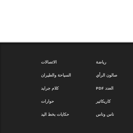
رياضة
الاتصالات
صالون الرأي
السياحة والطيران
العدد PDF
كلام جرايد
كاريكاتير
حوارات
ناس وناس
حكايات بخط اليد