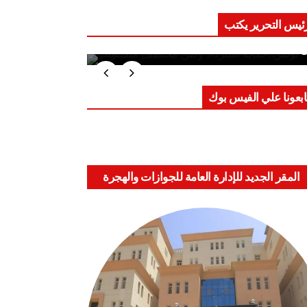
ئيس التحرير يكتب
ب على العقول.. حادثة دمياط تكشف
اعد الاشتباك الجديدة
ابعونا علي الفيس بوك
المقر الجديد للإدارة العامة للجوازات والهجرة
والجنسية بالعباسية