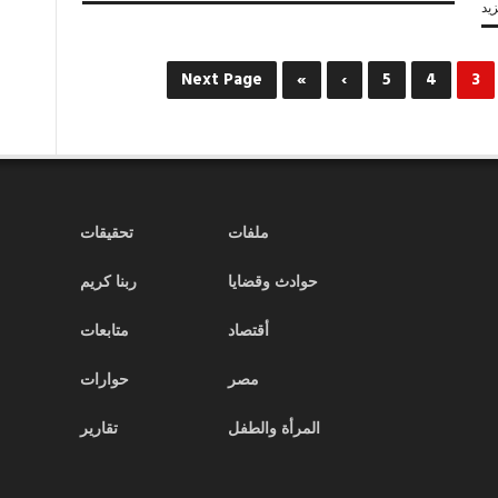
مستشار
يد
وزير
الصحة
للطوارئ
Next Page
»
›
5
4
3
د.شريف
وديع
لـ
«أكتوبر»:
ندرس
ضم
المستشفيات
ملفات
تحقيقات
الجامعية
والخاصة
حوادث وقضايا
ربنا كريم
للمشروع
القومى
للطوارئ
أقتصاد
متابعات
مغلقة
مصر
حوارات
المرأة والطفل
تقارير