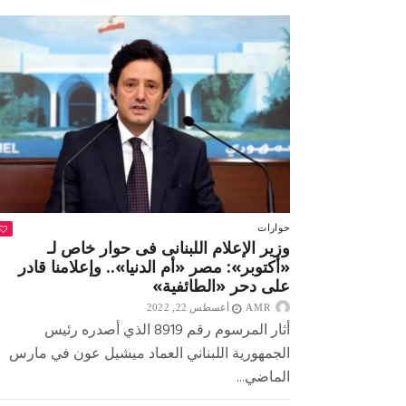
التوافقي»
نتاج
الجمهورية
الجديدة
مغلقة
حوارات
وزير الإعلام اللبنانى فى حوار خاص لـ
«أكتوبر»: مصر «أم الدنيا».. وإعلامنا قادر
على دحر «الطائفية»
AMR
أغسطس 22, 2022
أثار المرسوم رقم 8919 الذي أصدره رئيس
الجمهورية اللبناني العماد ميشيل عون في مارس
الماضي...