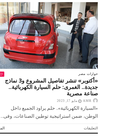
حوارات
مصر
«أكتوبر» تنشر تفاصيل المشروع و3 نماذج
جديدة.. الغمرى: حلم السيارة الكهربائية..
صناعة مصرية
AMR
مايو 17, 2023
«السيارة الكهربائية».. حلم يراود الجميع داخل
الوطن، ضمن استراتيجية توطين الصناعات، وفى...
 لولاد بلدنا
التشجيع «أخلاق» وليس «تحفيل»
على
التعليقات
المز
«أكتوبر»