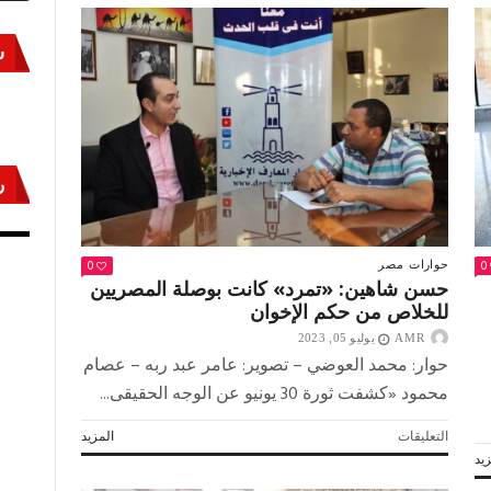
س
ر
أكتوبر «النصر» و«المجلة»
مص
0
0
حوارات
مصر
حسن شاهين: «تمرد» كانت بوصلة المصريين
للخلاص من حكم الإخوان
AMR
يوليو 05, 2023
حوار: محمد العوضي – تصوير: عامر عبد ربه – عصام
محمود «كشفت ثورة 30 يونيو عن الوجه الحقيقى...
على
التعليقات
المزيد
حسن
يد
شاهين: