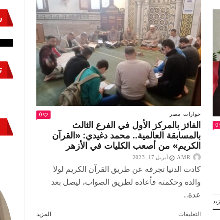
«تمرد»
كانت
ر
نشئ
كيف تحمي مصر ثرواتها في الجنوب؟
حر
بوصلة
المصريين
معركة لا تُرى.. وحراس لا ينامون
قو
للخلاص
من
حكم
ت
الإخوان
مغلقة
0
حوارات
مصر
الفائز بالمركز الأول في الفرع الثالث
0
بالمسابقة العالمية.. محمد دغيدي: «القرآن
الكريم» من أصعب الكليات في الأزهر
AMR
أبريل 17, 2023
كادت الدنيا تجرفه عن طريق القرآن الكريم لولا
والده وحكمته فأعاده لطريق الصواب، ليصل بعد
عدة...
يد
على
التعليقات
المزيد