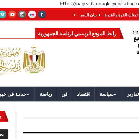
https://pagead2.googlesyndication
وة والقدرة
بيان النصر
الرئيس السيسي: مصر لم تستخدم يومًا قضية اللاجئين 
رابط الموقع الرسمي لرئاسة الجمهورية
تقارير
سياسة
اقتصاد
فن
رياضة
خدمة فى خبر
ب