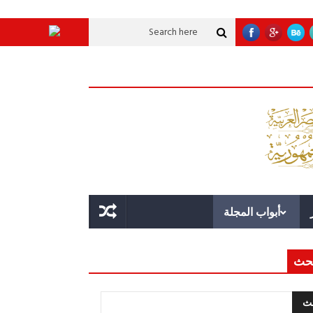
لتحقيق أهداف سياسية
بطل الحكاية
حرب على العقول.. حادثة دمياط تكشف قو
أبواب المجلة
حث