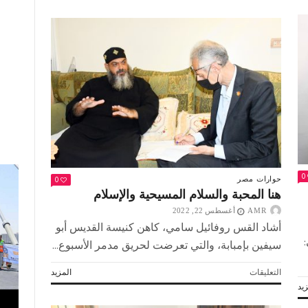
البرلمان
الليبي
عقيلة
صالح
لـ
«أكتوبر»:
إجراء
الانتخابات
مرهون
بإنهاء
دور
الميليشيات
مغلقة
0
0
حوارات
مصر
هنا المحبة والسلام المسيحية والإسلام
AMR
أغسطس 22, 2022
أشاد القس روفائيل سامي، كاهن كنيسة القديس أبو
سيفين بإمبابة، والتي تعرضت لحريق مدمر الأسبوع...
على
التعليقات
المزيد
هنا
يد
المحبة