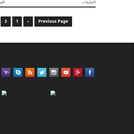
على
التعليقات
المز
وزير
الإعلام
اللبنانى
2
1
‹
Previous Page
فى
حوار
خاص
لـ
«أكتوبر»:
مصر
«أم
الدنيا»..
وإعلامنا
قادر
على
دحر
«الطائفية»
مغلقة