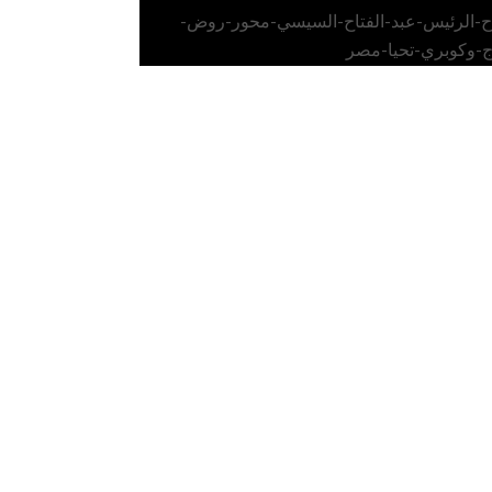
اح-الرئيس-عبد-الفتاح-السيسي-محور-روض-
ج-وكوبري-تحيا-مصر