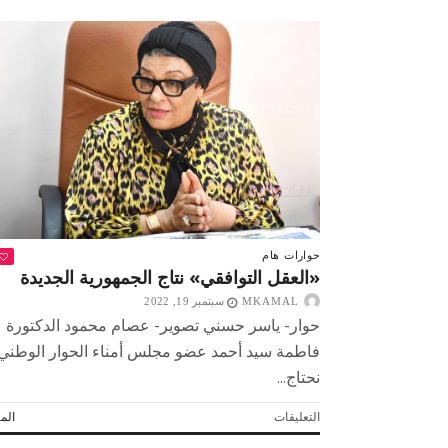
محمد
الفيومى
المتحدث
الرسمى
لـ
«تراخيص
المحال
العامة»:
75%
من
الأنشطة
غير
مرخصة
حوارات
هام
مغلقة
«العقل التوافقي» نتاج الجمهورية الجديدة
MKAMAL
سبتمبر 19, 2022
حوار- ياسر حسني تصوير- عصام محمود الدكتورة
فاطمة سيد أحمد عضو مجلس أمناء الحوار الوطني:
نحتاج...
على
التعليقات
المز
«العقل