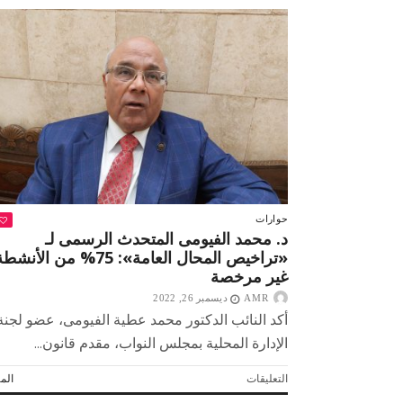
محمد
الغبارى:
مصر
لا
تزال
تتعرض
للمؤامرة
!
مغلقة
حوارات
د. محمد الفيومى المتحدث الرسمى لـ
«تراخيص المحال العامة»: 75% من الأنشط
غير مرخصة
AMR
ديسمبر 26, 2022
أكد النائب الدكتور محمد عطية الفيومى، عضو لجنة
الإدارة المحلية بمجلس النواب، مقدم قانون...
على
التعليقات
المز
د.