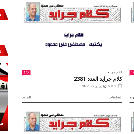
س
ر
1
1
كلام جرايد
كلام جرايد العدد 2381
AMR
يونيو 27, 2022
على
يد
التعليقات
المزيد
كلام
جرايد
العدد
2381
أكتوبر «النصر» و«المجلة»
مص
مغلقة