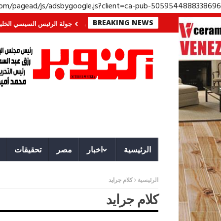
.com/pagead/js/adsbygoogle.js?client=ca-pub-5059544888338696
BREAKING NEWS
 الجنوب؟ معركة لا تُرى.. وحراس لا ينامون
جولة الرئيس السيسي الخليجية.. رس
الرئيسية
اخبار
مصر
تحقيقات
الرئيسية
كلام جرايد
كلام جرايد