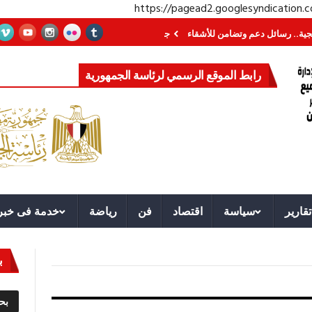
https://pagead2.googlesyndication
ائل دعم وتضامن للأشقاء
جهاز مستقبل مصر نموذجا.. لماذا تُنشئ الدول كيانات ت
رابط الموقع الرسمي لرئاسة الجمهورية
تقارير
سياسة
اقتصاد
فن
رياضة
خدمة فى خبر
ب