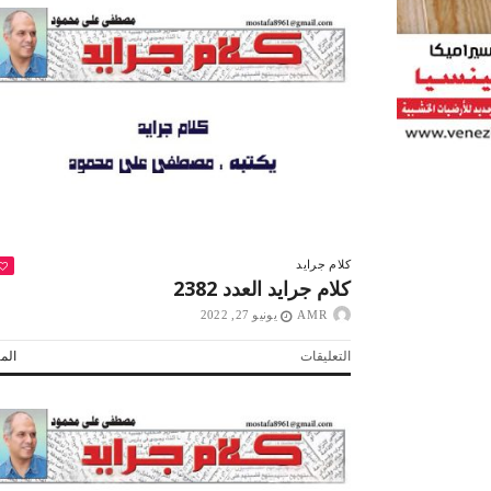
كلام جرايد
كلام جرايد العدد 2382
AMR
يونيو 27, 2022
على
التعليقات
المز
كلام
جرايد
العدد
2382
 لولاد بلدنا
التشجيع «أخلاق» وليس «تحفيل»
مغلقة