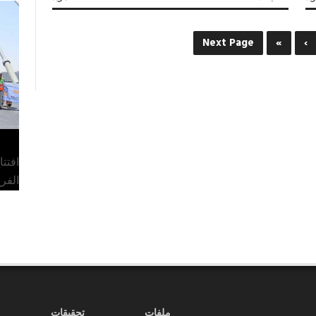
كلام
جرايد
العدد
Next Page
»
›
2378
مغلقة
افتت
الفر
ملفات
تحقيقات