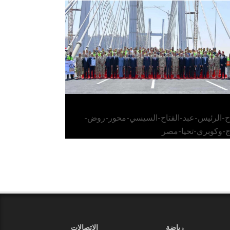
الرئيس عبد الفتاح السيسي يفتتح محور روض
الفرج وكوبري تحيا مصر
اح-الرئيس-عبد-الفتاح-السيسي-محور-روض-
ج-وكوبري-تحيا-مصر
رياضة
الاتصالات