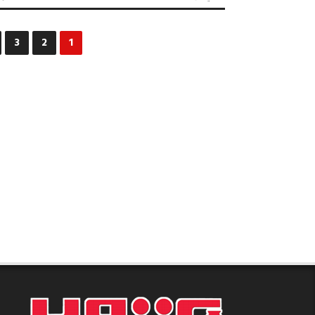
كلام
جرايد
العدد
3
2
1
2360
مغلقة