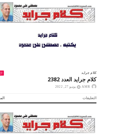
كلام جرايد
كلام جرايد العدد 2382
AMR
يونيو 27, 2022
على
التعليقات
المز
كلام
جرايد
العدد
2382
 لولاد بلدنا
التشجيع «أخلاق» وليس «تحفيل»
مغلقة