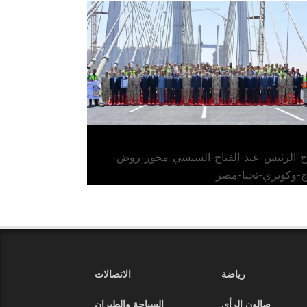
الرئيس عبد الفتاح السيسي يفتتح محور روض
الفرج وكوبري تحيا مصر
اح-الرئيس-عبد-الفتاح-السيسي-محور-روض-
ج-وكوبري-تحيا-مصر
رياضة
الاتصالات
صالون الرأي
السياحة والطيران