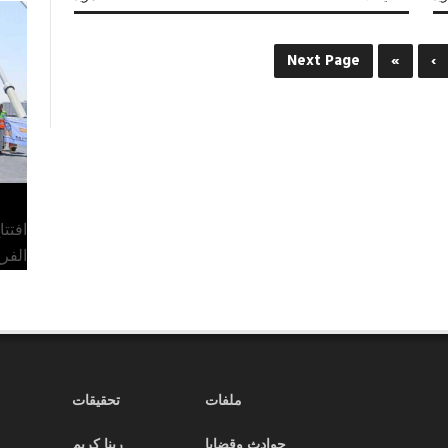
كلام
جرايد
العدد
Next Page
»
›
2378
مغلقة
افتت
الفر
ملفات
تحقيقات
حوادث وقضايا
ربنا كريم