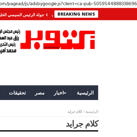
.com/pagead/js/adsbygoogle.js?client=ca-pub-5059544888338696
BREAKING NEWS
ي الجنوب؟ معركة لا تُرى.. وحراس لا ينامون
جولة الرئيس السيسي الخليجية.. ر
الرئيسية
اخبار
مصر
تحقيقات
الرئيسية
كلام جرايد
كلام جرايد