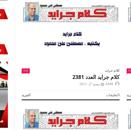
س
ر
1
1
كلام جرايد
كلام جرايد العدد 2381
AMR
يونيو 27, 2022
على
يد
التعليقات
المزيد
كلام
جرايد
العدد
2381
أكتوبر «النصر» و«المجلة»
مص
مغلقة