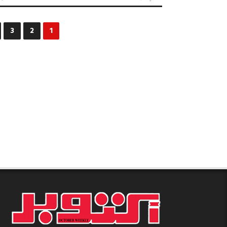
كلام
جرايد
العدد
3
2
1
2360
مغلقة