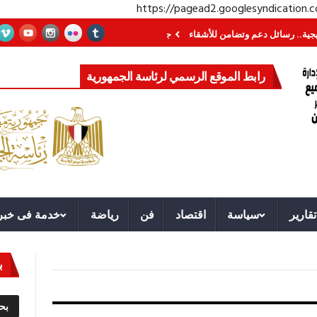
https://pagead2.googlesyndication
سائل دعم وتضامن للأشقاء
جهاز مستقبل مصر نموذجا.. لماذا تُنشئ الدول كيانات 
رابط الموقع الرسمي لرئاسة الجمهورية
تقارير
سياسة
اقتصاد
فن
رياضة
خدمة فى خبر
ب