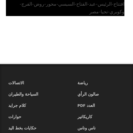
افتتاح-الرئيس-عبد-الفتاح-السيسي-محور-روض-الفرج-
وكوبري-تحيا-مصر
رياضة
الاتصالات
صالون الرأي
السياحة والطيران
العدد PDF
كلام جرايد
كاريكاتير
حوارات
ناس وناس
حكايات بخط اليد