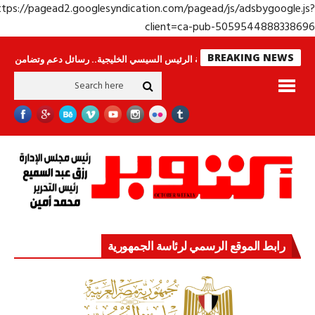
https://pagead2.googlesyndication.com/pagead/js/adsbygoogle.j
client=ca-pub-50595448883386
BREAKING NEWS
لا ينامون
جولة الرئيس السيسي الخليجية.. رسائل دعم وتضامن للأشقاء
جها
رابط الموقع الرسمي لرئاسة الجمهورية