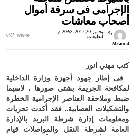
الإجرامى فى سرقة أموال
أصحاب معاشات
نوفمبر 20, 2019, 20:58 م
By
0
1818
على
التعليقات
ضبط
Mkamal
عناصر
تشكيل
عصابى
بأسيوط
كتب مهني انور
تخصص
نشاطه
الإجرامى
فى إطار جهود أجهزة وزارة الداخلية
فى
سرقة
لمكافحة الجريمة بشتى صورها ، لاسيما
أموال
أصحاب
ضبط وملاحقة العناصر الإجرامية الخطرة
معاشات
مغلقة
والتشكيلات العصابية.. فقد أكدت تحريات
ومعلومات إدارة شرطة البريد بالإدارة
العامة لشرطة النقل والمواصلات قيام