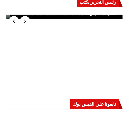
رئيس التحرير يكتب
حرب على العقول.. حادثة دمياط تكشف قواعد
الاشتباك الجديدة
تابعونا علي الفيس بوك