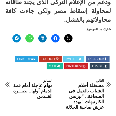
ودعم من الإعلام التركى الذى يجند طاقاته
لمحاولة إسقاط مصر ولكن جاءت كافة
محاولاتهم بالفشل.
شارك هذا الموضوع:
LINKEDIN
GOOGLE+
TWITTER
FACEBOOK
MAIL
PINTEREST
TUMBLR
التالي
السابق
مستغلة أحلام
مهام عاجلة أمام قمة
الشباب بالعمل فى
الدمام أولها.. نصـــرة
الصحافة.. "بيزنس
القــدس
الكارنيهات" يهدد
عرش صاحبة الجلالة