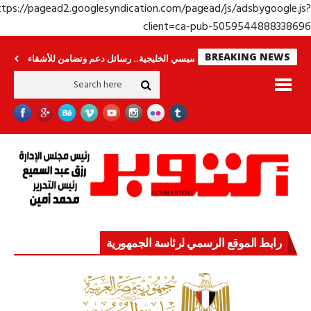
https://pagead2.googlesyndication.com/pagead/js/adsbygoogle.j
client=ca-pub-50595448883386
BREAKING NEWS
ولة الرئيس السيسي الخليجية.. رسائل دعم وتضامن للأشقاء
جهاز مستقبل مصر نم
رابط الموقع الرسمي لرئاسة الجمهورية