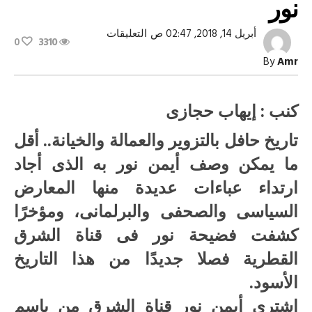
نور
على
أبريل 14, 2018, 02:47 ص
التعليقات
0
3310
من
التزوير
By
Amr
إلى
فضيحة
الشرق..
التاريخ
كنب : إيهاب حجازى
الأسود
لأيمن
نور
تاريخ حافل بالتزوير والعمالة والخيانة.. أقل
مغلقة
ما يمكن وصف أيمن نور به الذى أجاد
ارتداء عباءات عديدة منها المعارض
السياسى والصحفى والبرلمانى، ومؤخرًا
كشفت فضيحة نور فى قناة الشرق
القطرية فصلا جديدًا من هذا التاريخ
الأسود.
اشترى أيمن نور قناة الشرق من باسم