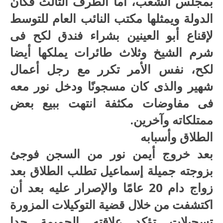
بمجلس الشعب، أما الطرف الثالث فكان
الدولة ويمثلها مكتب النائب العام للتوسط
لإقناع أبو العينين بشراء فندق لكح فى
شرم الشيخ وثلاث طائرات يملكها أيضا
لكح، نفس الأمر تكرر مع رجل أعمال
شهير والذى كان مسجونًا ودخل نور معه
فى مفاوضات مكثفة انتهت ببيع بعض
ممتلكاته وآخرين.
الطلاق وأسبابه
بعد خروج أيمن نور من السجن فوجئ
بزوجته جميلة إسماعيل تطلب الطلاق بعد
زواج دام 20 عامًا والإصرار عليه بعد أن
اكتشفت من خلال قضية التوكيلات المزورة
تسجيلات تؤكد علاقته الحميمة جدا