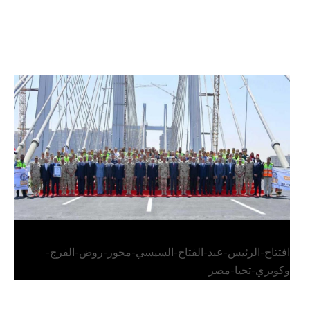
الرئيس عبد الفتاح السيسي يفتتح محور روض الفرج
وكوبري تحيا مصر
افتتاح-الرئيس-عبد-الفتاح-السيسي-محور-روض-الفرج-
وكوبري-تحيا-مصر