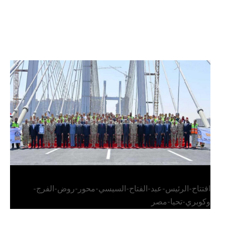
الرئيس عبد الفتاح السيسي يفتتح محور روض الفرج
وكوبري تحيا مصر
افتتاح-الرئيس-عبد-الفتاح-السيسي-محور-روض-الفرج-
وكوبري-تحيا-مصر