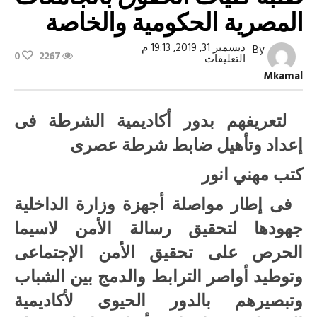
المصرية الحكومية والخاصة
ديسمبر 31, 2019, 19:13 م
By
0
2267
على
التعليقات
أكاديمية
Mkamal
الشرطة
تستقبل
طلبة
كليات
لتعريفهم بدور أكاديمية الشرطة فى
الحقوق
بالجامعات
إعداد وتأهيل ضابط شرطة عصرى
المصرية
الحكومية
كتب مهني انور
والخاصة
مغلقة
فى إطار مواصلة أجهزة وزارة الداخلية
جهودها لتحقيق رسالة الأمن لاسيما
الحرص على تحقيق الأمن الإجتماعى
وتوطيد أواصر الترابط والدمج بين الشباب
وتبصيرهم بالدور الحيوى لأكاديمية