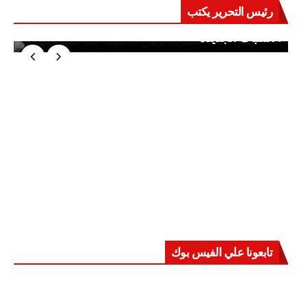
رئيس التحرير يكتب
حرب على العقول.. حادثة دمياط تكشف قواعد
الاشتباك الجديدة
تابعونا علي الفيس بوك