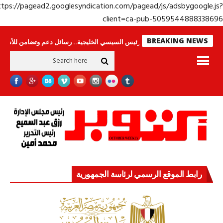
https://pagead2.googlesyndication.com/pagead/js/adsbygoogle.j
client=ca-pub-50595448883386
BREAKING NEWS
ا ينامون
جولة الرئيس السيسي الخليجية.. رسائل دعم وتضامن للأشقاء
جهاز 
رابط الموقع الرسمي لرئاسة الجمهورية