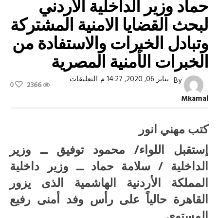
حماد وزير الداخلية الاردني
لبحث القضايا الامنية المشتركة
وتبادل الخبرات والاستفادة من
الخبرات الأمنية المصرية
على
يناير 06, 2020, 14:27 م
التعليقات
By
0
2366
وزير
الداخلية
Mkamal
يستقبل
سلامة
حماد
وزير
كتب مهني انور
الداخلية
الاردني
إستقبل اللواء/ محمود توفيق ــ وزير
لبحث
القضايا
الداخلية / سلامة حماد ــ وزير داخلية
الامنية
المشتركة
وتبادل
المملكة الأردنية الهاشمية الذى يزور
الخبرات
والاستفادة
القاهرة حالياً على رأس وفد أمنى رفيع
من
الخبرات
المستوى.