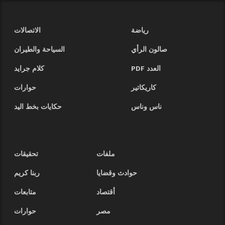
رياضة
الاتصالات
صالون الرأي
السياحة والطيران
العدد PDF
كلام جرايد
كاريكاتير
حوارات
ناس وناس
حكايات بخط اليد
ملفات
تحقيقات
حوادث وقضايا
ربنا كريم
أقتصاد
متابعات
مصر
حوارات