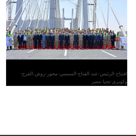
الرئيس عبد الفتاح السيسي يفتتح محور روض الفرج
وكوبري تحيا مصر
افتتاح-الرئيس-عبد-الفتاح-السيسي-محور-روض-الفرج-
وكوبري-تحيا-مصر