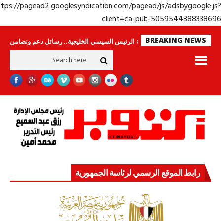
https://pagead2.googlesyndication.com/pagead/js/adsbygoogle.j
client=ca-pub-50595448883386
BREAKING NEWS
 لا ينامون
جولة الرئيس السيسي الخليجية.. رسائل دعم وتضامن للأشقاء
جها
رابط الموقع الرسمي لرئاسة الجمهورية