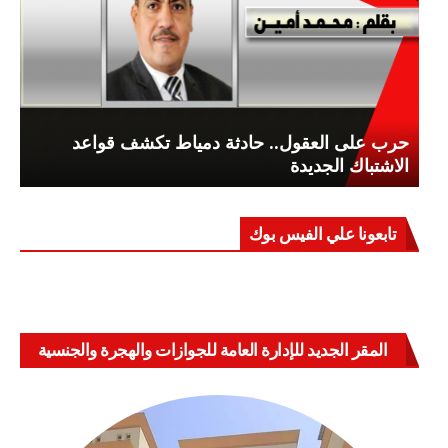
حرب على العقول.. حادثة دمياط تكشف قواعد
الاشتباك الجديدة
تابعونا علي الفيس بوك
المقر الجديد للإدارة العامة للجوازات والهجرة والجنسية
بالعباسية