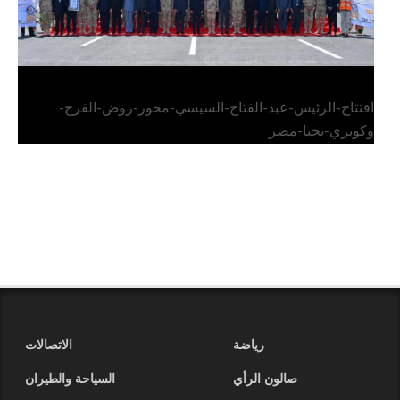
افتتاح-الرئيس-عبد-الفتاح-السيسي-محور-روض-الفرج-
وكوبري-تحيا-مصر
رياضة
الاتصالات
صالون الرأي
السياحة والطيران