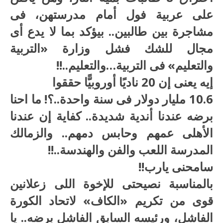
على عربية فول أمام مدرستهن، فى
مشاجرة بين طالبين.. بيؤكد بما لا يدع أى
مجال للشك فشل وزارة «التربية
والتعليم» فى التربية…والتعليم..!!
إيه يعنى إن 20 ناديًا أوروبيًّا حققوا
10.6 مليار دولار فى سنة واحدة..؟! ما احنا
برضه عندنا أندية شديدة.. كفاية إن عندنا
الأهلى عمهم وحابس دمهم.. والزمالك
المدرسة اللعب والفن والهندسة..!!
سامحنى يارب!!
بالمناسبة نصيحتى للإخوة اللى زعلانين
قوى من تكريم «الكاف» لاتحاد الكورة
الفاشل، ورئيسه السابق الفاشل برضه.. يا