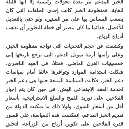
الخبز المدعم مر بعدة تحولات رئيسية إلا أنها قليلة
للغاية، فمنظومة الخبز كانت إحدى الحلقات التى كان
يصعب المساس بها على مر السنين، ولو حتى بالتعديل
للأفضل، فدائما ما كان مصير أى خطة للتطوير أن تذهب
أدراج الرياح.
وكشفت عن حجم التحديات التى تواجه منظومة الخبز،
وعلى رأسها أزمة تمويل الدعم، التى يرجع تاريخها إلى
خمسينيات القرن الماضي. فمثلا، فى العهد الناصري،
شكلت استدامة الموارد وتوافرها عائقا أمام سياسات
دعم الخبز، فكانت السياسة المتبعة حينها هى دعم الخبز
لخدمة العقد الاجتماعى الهش، فى حين كان يتم إجبار
الفلاحين على توريد القمح والسلع الاستراتيجية بأسعار
أقل من أسعار السوق، ولولا ذلك ما تمكنت الدولة من
تقديم الخبز المدعم، انعكست هذه السياسة، على قصور
قدرة الفلاحين على تكوين أرباح من الزراعة، لتخلق