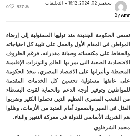
على
سبتمبر 02, 2024, 16:12 م
التعليقات
0
937
رغيف
العيش
By
Amr
حائر
بين
المواطن
ووزارة
تسعى الحكومة الجديدة منذ توليها المسئولية إلى إرضاء
التموين
مغلقة
المواطن فى المقام الأول والعمل على تلبية كل احتياجاته
والحفاظ على مكتسباته وصيانة مقدراته، فرغم الظروف
الاقتصادية الصعبة التى يمر بها العالم والتوترات الإقليمية
المحيطة وتأثيراتها على الاقتصاد المصري، تتخذ الحكومة
على عاتقها مسئولية تحسين كل الخدمات المقدمة
للمواطنين وتوفير أوجه الدعم والحماية لقوت البسطاء
من الشعب المصرى العظيم الذين تحملوا الكثير وضربوا
المثل فى الصبر والصمود أمام العديد من الأزمات، وظلوا
هم الشريك الأساسى للدولة فى معركة التغيير والبناء.
محمد الشرقاوي