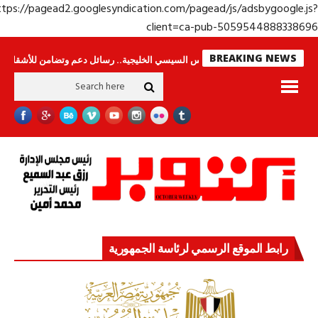
https://pagead2.googlesyndication.com/pagead/js/adsbygoogle.j
client=ca-pub-50595448883386
BREAKING NEWS
ون
جولة الرئيس السيسي الخليجية.. رسائل دعم وتضامن للأشقاء
جهاز مستقبل
رابط الموقع الرسمي لرئاسة الجمهورية