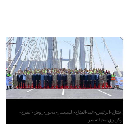
الرئيس عبد الفتاح السيسي يفتتح محور روض الفرج
وكوبري تحيا مصر
افتتاح-الرئيس-عبد-الفتاح-السيسي-محور-روض-الفرج-
وكوبري-تحيا-مصر